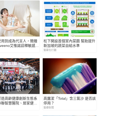
愛用到成為代言人，簡嫚
松下開設首個室內菜園 幫助提升
veeno艾惟諾詮釋敏感肌
新加坡的蔬菜自給水準
擇 「1+1敏感肌守護方
醫藥包打聽
打造高齡健康創新生態系
高露潔「Total」含三氯沙 是否該
串聯智慧醫院、居家健康
停用？
長照
醫療新聞