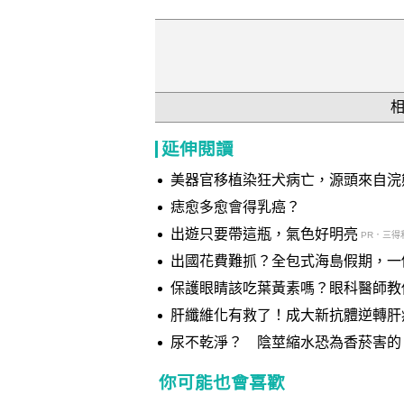
延伸閱讀
美器官移植染狂犬病亡，源頭來自浣
痣愈多愈會得乳癌？
出遊只要帶這瓶，氣色好明亮
PR．三得
出國花費難抓？全包式海島假期，一
保護眼睛該吃葉黃素嗎？眼科醫師教
肝纖維化有救了！成大新抗體逆轉肝
尿不乾淨？ 陰莖縮水恐為香菸害的
你可能也會喜歡