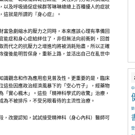
，以及呼吸過促症候群等琳琳總總上百種擾人的症狀
，這就是所謂的『身心症』。
財富急劇縮水的壓力之同時，本來應該心理有準備回
官能症和身心症給絆住了，非但無法向前衝刺，回首
取而代之的抗壓力之增進均將被消耗殆盡，所以正確
恢復後能明哲保身，重新上路，並活出自己在亂世中
知識觀念和作為應用愈見普及性。更重要的是，臨床
位這些因應政治經濟風暴下的「空心竹子」，經藥物
中
為「實心楓木」。這些「精神科學式的收驚」治療，
成為不被排斥，不受另眼看待的主流性治療。
嬰
段，改變認知，試試接受精神科（身心內科）醫師可
登