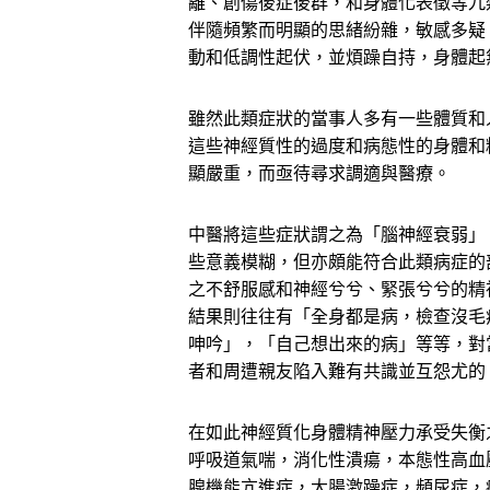
離、創傷後症後群，和身體化表徵等九
伴隨頻繁而明顯的思緒紛雜，敏感多疑
動和低調性起伏，並煩躁自持，身體起
雖然此類症狀的當事人多有一些體質和
這些神經質性的過度和病態性的身體和
顯嚴重，而亟待尋求調適與醫療。
中醫將這些症狀謂之為「腦神經衰弱」
些意義模糊，但亦頗能符合此類病症的
之不舒服感和神經兮兮、緊張兮兮的精
結果則往往有「全身都是病，檢查沒毛
呻吟」，「自己想出來的病」等等，對
者和周遭親友陷入難有共識並互怨尤的
在如此神經質化身體精神壓力承受失衡
呼吸道氣喘，消化性潰瘍，本態性高血
腺機能亢進症，大腸激躁症，頻尿症，