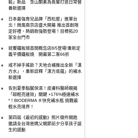
鬆」新品 含山酮素為長輩打造日常營
養新選擇
日本最強育兒品牌「西松屋」進軍台
北！微風南京店盛大開幕 推出首創限
定好禮、熱銷款強勢登場！目標拓20
家全台門市
就饗鐵板燒首間概念店8/5登場!重新定
義平價鐵板燒 開幕第二客66折
戒不掉手搖飲？天地合補推出全新「漢
方水」，重新詮釋「漢方底蘊」的補水
新選擇
告別夏季黏膩保濕！皮膚科醫師親揭
「超輕亮速效」關鍵 +176%極速補水
*！BIODERMA ＃快充補水瓶 挑戰最
輕水亮境界！
第四屆《最初的感動》照片徵件開跑
邀請全台灣爸媽父親節前夕分享孩子誕
生的感動