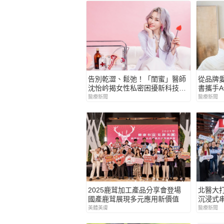
告別乾澀、鬆弛！「閨蜜」醫師
從品牌
沈怡岒揭女性私密困擾新科技解
書攜手A
方
的溫柔選
醫療新聞
醫療新聞
程式」
2025鹿茸加工產品分享會登場
北醫大
國產鹿茸展現多元應用新價值
沉浸式
與社區
美體美膚
醫療新聞