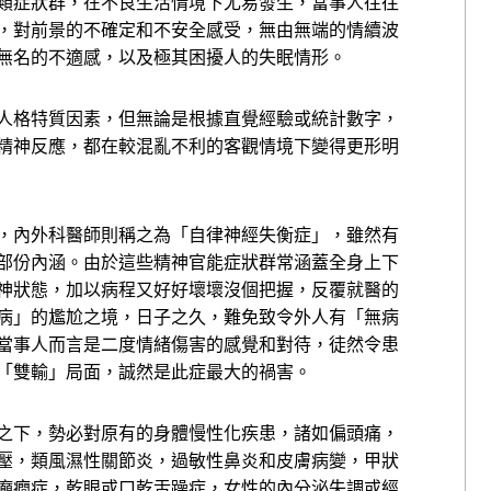
類症狀群，在不良生活情境下尤易發生，當事人往往
，對前景的不確定和不安全感受，無由無端的情續波
無名的不適感，以及極其困擾人的失眠情形。
人格特質因素，但無論是根據直覺經驗或統計數字，
精神反應，都在較混亂不利的客觀情境下變得更形明
，內外科醫師則稱之為「自律神經失衡症」，雖然有
部份內涵。由於這些精神官能症狀群常涵蓋全身上下
神狀態，加以病程又好好壞壞沒個把握，反覆就醫的
病」的尷尬之境，日子之久，難免致令外人有「無病
當事人而言是二度情緒傷害的感覺和對待，徒然令患
「雙輸」局面，誠然是此症最大的禍害。
之下，勢必對原有的身體慢性化疾患，諸如偏頭痛，
壓，類風濕性關節炎，過敏性鼻炎和皮膚病變，甲狀
癲癇症，乾眼或口乾舌躁症，女性的內分泌失調或經