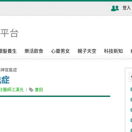
登入
銀髮養生
樂活飲食
心靈男女
親子天空
科技新知
精神官能症
能症
任醫師江漢光
書田