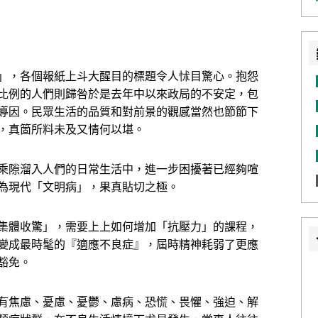
」，各個報紙上斗大醒目的標題令人怵目驚心。抱怨
比例的人們則歸咎於是去年中以來政局的不安定，包
導因。民眾生活的品質和對前景的觀感當然也節節下
，真箇所料未及又情何以堪。
乘隙溜入人們的日常生活中，進一步困擾著已經夠喧
為現代「文明病」，果真貼切之極。
集體收驚」，需要上上如何增加「抗壓力」的課程，
變成最時髦的『適應不良症』，屆時精神耗弱了更應
豁免。
有焦慮、憂慮、憂鬱、慮病、恐慌、畏懼、強迫、解