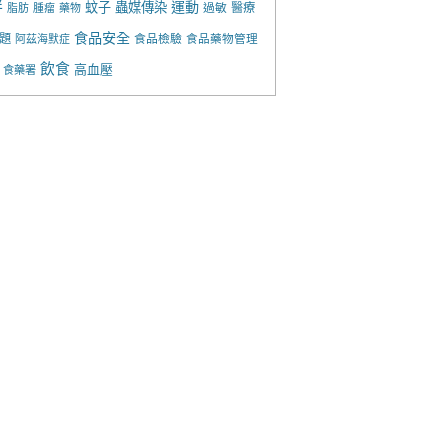
胖
運動
蚊子
蟲媒傳染
過敏
醫療
脂肪
腫瘤
藥物
食品安全
題
食品檢驗
食品藥物管理
阿茲海默症
飲食
高血壓
食藥署