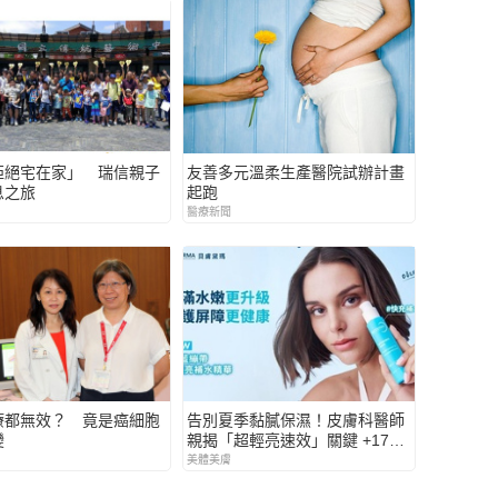
拒絕宅在家」 瑞信親子
友善多元溫柔生產醫院試辦計畫
息之旅
起跑
醫療新聞
療都無效？ 竟是癌細胞
告別夏季黏膩保濕！皮膚科醫師
變
親揭「超輕亮速效」關鍵 +176%
極速補水*！BIODERMA ＃快充
美體美膚
補水瓶 挑戰最輕水亮境界！