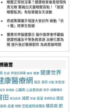
眼壓正常就沒事？健康檢查後竟發現有
青光眼 醫揭白天量眼壓盲點！「居家
眼壓監測」有助掌握全天波動
奇威集團攜手瑞提大安診所 啟動「衣
＋醫」跨業生態鏈
響應世界腦健康日 腦中風學會呼籲腦
健康照護及平等急救資源 治療化繁為
簡 提升急診醫療韌性 為病患搶時間
標籤雲
健康世界
風
乳癌
伊波拉病毒
健康
健保
健康醫療網
吸菸
基因
失智症
大腦
心臟病
心血管疾病
懷孕
接觸傳染
幼兒
幹細胞
書田
減肥
癌症
疫苗
樂活飲食
熱量
疾病防治
糖尿病
肥
革熱
皮膚
空氣或飛沫傳染
睡眠