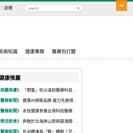
註冊
疾病知識
健康專題
醫藥包打聽
健康推薦
《美體美膚》
「閨蜜」佐以溫和醫療科技，陪伴女性找回身體舒適與自信
《醫療新聞》
健康AI領導品牌 威力先進得獎不斷 同獲『玉山獎』『金炬獎』最高肯定
《醫療新聞》
永悅健康參展台灣科技醫療展 展現數位健康全場景整合能力
《樂活飲食》
奔馳於北海岸山巒與碧海間 跑出屬於你的生命之光 『2026光境半程馬拉松挑戰賽－升龍道』火熱報名中
《醫療新聞》
外泌體凍晶「鮮」體驗！亞家生技解鎖24個月高活性 專利瓶蓋「秒回溶」超驚艷！醫科展秀「睛」亮神采