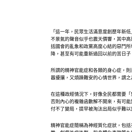
「這一年，民眾生活滿意度創歷年新低
不景氣的聲音似乎也震天價響，其中高
括國會的亂象和政黨高度心結的惡鬥所
降，甚至有可能重新過回以前的苦日子
所謂的精神官能症和各類的身心症，則
囂擾攘，又煩躁難安的心情世界，謂之
在這種政經情況下，好像全民都需要「
否則內心的複雜函數解不開來，有可能
付不了變局，提早被淘汰出局似乎難以
精神官能症簡稱為神經質化症狀，包括