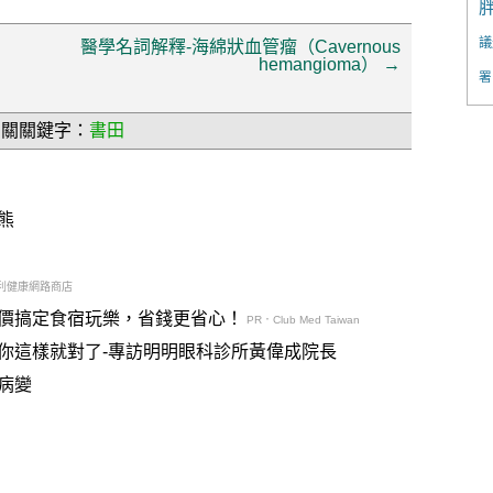
議
醫學名詞解釋-海綿狀血管瘤（Cavernous
hemangioma）
→
署
相關關鍵字：
書田
熊
利健康網路商店
價搞定食宿玩樂，省錢更省心！
PR．Club Med Taiwan
你這樣就對了-專訪明明眼科診所黃偉成院長
病變