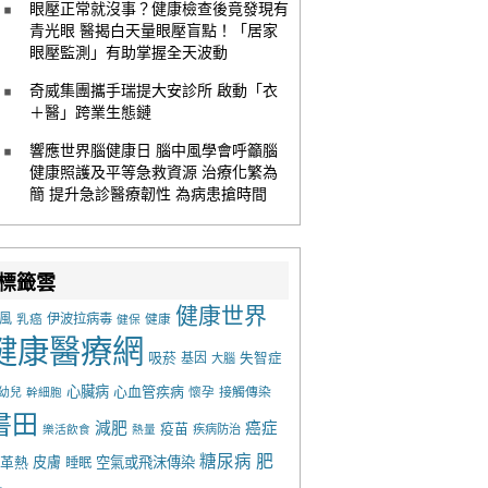
眼壓正常就沒事？健康檢查後竟發現有
青光眼 醫揭白天量眼壓盲點！「居家
眼壓監測」有助掌握全天波動
奇威集團攜手瑞提大安診所 啟動「衣
＋醫」跨業生態鏈
響應世界腦健康日 腦中風學會呼籲腦
健康照護及平等急救資源 治療化繁為
簡 提升急診醫療韌性 為病患搶時間
標籤雲
健康世界
風
乳癌
伊波拉病毒
健康
健保
健康醫療網
吸菸
基因
失智症
大腦
心臟病
心血管疾病
懷孕
接觸傳染
幼兒
幹細胞
書田
減肥
癌症
疫苗
樂活飲食
熱量
疾病防治
糖尿病
肥
革熱
皮膚
空氣或飛沫傳染
睡眠