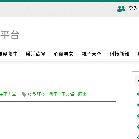
登入
銀髮養生
樂活飲食
心靈男女
親子天空
科技新知
任王志堂
C 型肝炎
,
書田
,
王志堂
,
肝炎