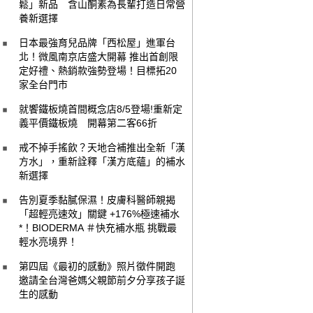
鬆」新品 含山酮素為長輩打造日常營
養新選擇
日本最強育兒品牌「西松屋」進軍台
北！微風南京店盛大開幕 推出首創限
定好禮、熱銷款強勢登場！目標拓20
家全台門市
就饗鐵板燒首間概念店8/5登場!重新定
義平價鐵板燒 開幕第二客66折
戒不掉手搖飲？天地合補推出全新「漢
方水」，重新詮釋「漢方底蘊」的補水
新選擇
告別夏季黏膩保濕！皮膚科醫師親揭
「超輕亮速效」關鍵 +176%極速補水
*！BIODERMA ＃快充補水瓶 挑戰最
輕水亮境界！
第四屆《最初的感動》照片徵件開跑
邀請全台灣爸媽父親節前夕分享孩子誕
生的感動