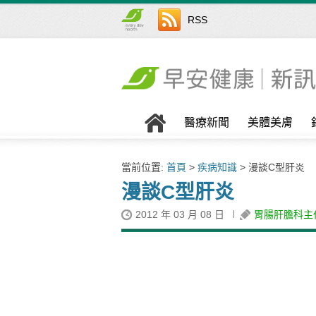
RSS
醫療新聞
美體美膚
當前位置:
首頁
>
疾病知識
> 漫談C型肝炎
漫談C型肝炎
2012 年 03 月 08 日
胃腸肝膽科主