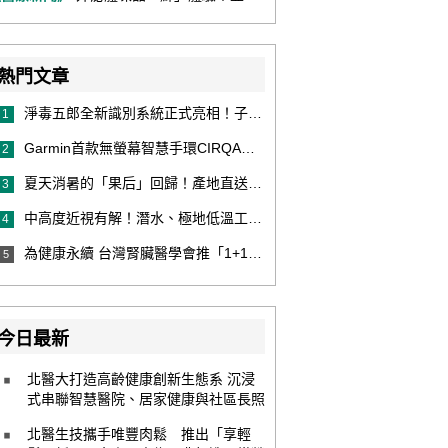
熱門文章
淨毒五郎全新識別系統正式亮相！子品牌然本再推體香噴霧新產品！
1
Garmin首款無螢幕智慧手環CIRQA登場 專注健康無須訂閱！ 輕量舒適風格百搭 生態系無縫串接 打造全天候零干擾健康與恢復管理新體驗
2
夏天消暑的「果后」回歸！產地直送泰國鮮山竹，打造夏日最頂級的天然補給
3
中高度近視有解！潛水、極地低溫工作者優選 EVO ICL 膠原蛋白眼內鏡
4
為健康永續 台灣腎臟醫學會推「1+1 Hold 好腎」 籲掌握eGFR＋UACR雙指標 及早把關腎健康
5
今日最新
北醫大打造高齡健康創新生態系 沉浸
式串聯智慧醫院、居家健康與社區長照
北醫生技攜手唯豐肉鬆 推出「享輕