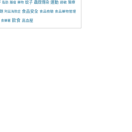
胖
運動
蚊子
蟲媒傳染
過敏
醫療
脂肪
腫瘤
藥物
食品安全
題
食品檢驗
食品藥物管理
阿茲海默症
飲食
高血壓
食藥署