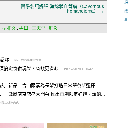
醫學名詞解釋-海綿狀血管瘤（Cavernous
hemangioma）
→
議
署
C 型肝炎
,
書田
,
王志堂
,
肝炎
說愛妳！
PR．台灣癌症基金會
價搞定食宿玩樂，省錢更省心！
PR．Club Med Taiwan
鬆」新品 含山酮素為長輩打造日常營養新選擇
北！微風南京店盛大開幕 推出首創限定好禮、熱銷款
利健康網路商店