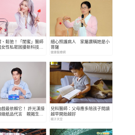
澀、鬆弛！「閨蜜」醫師
細心照護病人 家屬讚稱她是小
揭女性私密困擾新科技解
菩薩
健康醫療網
拍戲最依賴它！ 許光漢接
兒科醫師：父母應多陪孩子閱讀
頂級紙品代言 親揭生活
越早開始越好
或缺的可靠夥伴
親子天空