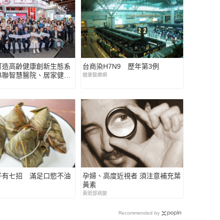
打造高齡健康創新生態系
台商染H7N9 歷年第3例
串聯智慧醫院、居家健康
健康醫療網
長照
子有七招 滿足口慾不油
孕婦、高度近視者 須注意補充葉
黃素
黃斑部病變
Recommended by