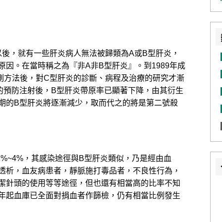
以後，就有一些肝炎病人無法被歸類為A或B型肝炎，
因。在當時稱之為『非A非B型肝炎』。到1989年成
測方法後，對C型肝炎的診斷、病程及治療的研究才漸
的預防注射後，B型肝炎帶原率已顯著下降，由其衍生
期的B型肝炎將逐漸減少，取而代之的將是第二號殺
%~4%，其感染途徑與B型肝炎類似，乃是經由血
透析，血友病患者，靜脈施打毒品者，不良性行為，
潔針頭的使用等等途徑，但也還有相當高的比率不知
年起血庫已全面對捐血者作篩檢，仍有相當比例發生