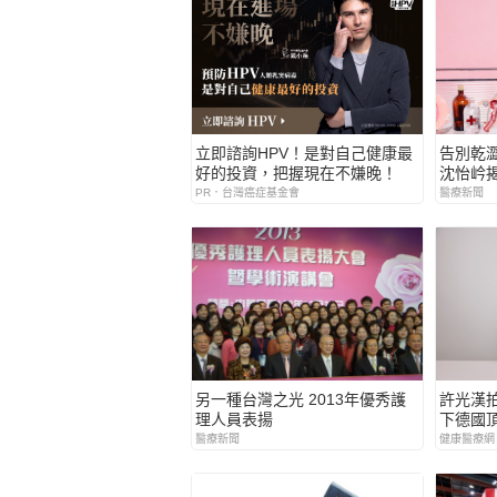
立即諮詢HPV！是對自己健康最
告別乾
好的投資，把握現在不嫌晚！
沈怡岒
方
PR．台灣癌症基金會
醫療新聞
另一種台灣之光 2013年優秀護
許光漢
理人員表揚
下德國
中不可
醫療新聞
健康醫療網