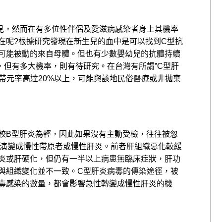
見，然而在有多位性伴侶及愛滋病感染者身上其機率
在呢?根據研究發現在新生兒的血中是可以找到C型抗
可能被動的來自母體。但也有少數嬰幼兒的抗體持續
，但有多大機率，則有待研究。在台灣有所謂”C型肝
帶元率高達20%以上，可能與該地民俗醫療或非拋棄
狀較B型肝炎為輕，因此如果沒有主動受檢，往往被忽
%會演變成慢性帶原者或慢性肝炎。前者肝組織惡化較緩
炎或肝硬化，但仍有一半以上病患無臨床症狀，肝功
與組織變化並不一致。C型肝炎病毒的傳染途徑，被
毒感染的數量，都會影響急性轉變成慢性肝炎的機