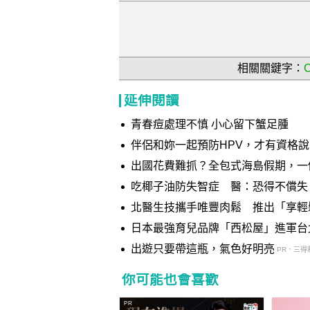
相關關鍵字：
延伸閱讀
青春痘處理不慎 小心留下蟹足腫
伴侶和妳一起預防HPV，才有資格
出國花費難抓？全包式海島假期，一
吃椰子油防失智症 醫：恐得不償失
北醫生技攜手唯豐肉鬆 推出「享輕
日本最強育兒品牌「西松屋」進軍台
強勢登場！目標拓20 家全台門市
出遊只要帶這瓶，氣色好明亮
PR．三得
你可能也會喜歡
PR