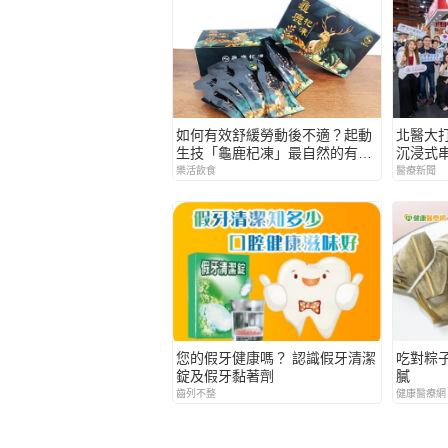
如何有效舒緩勞動後不適？起動
北醫大
生技「龜鹿杞凍」最自然的有力
沉浸式
妙方！
與社區
樂活飲食
醫療新聞
您的假牙健康嗎？ 認識假牙清潔
吃對粽
錠及假牙黏著劑
膩
齒列不整
健康醫療網