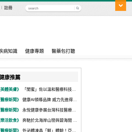
註冊
疾病知識
健康專題
醫藥包打聽
健康推薦
《美體美膚》
「閨蜜」佐以溫和醫療科技，陪伴女性找回身體舒適與自信
《醫療新聞》
健康AI領導品牌 威力先進得獎不斷 同獲『玉山獎』『金炬獎』最高肯定
《醫療新聞》
永悅健康參展台灣科技醫療展 展現數位健康全場景整合能力
《樂活飲食》
奔馳於北海岸山巒與碧海間 跑出屬於你的生命之光 『2026光境半程馬拉松挑戰賽－升龍道』火熱報名中
《醫療新聞》
外泌體凍晶「鮮」體驗！亞家生技解鎖24個月高活性 專利瓶蓋「秒回溶」超驚艷！醫科展秀「睛」亮神采