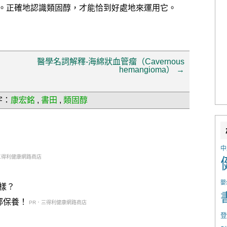
。正確地認識類固醇，才能恰到好處地來運用它。
醫學名詞解釋-海綿狀血管瘤（Cavernous
hemangioma）
→
字：
康宏銘
,
書田
,
類固醇
中
三得利健康網路商店
嬰
樣？
部保養！
PR．三得利健康網路商店
登