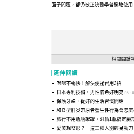
面子問題，都仍被正統醫學普遍地使用
相關關鍵
延伸閱讀
嗯嗯不暢快！解決便祕實用3招
日本專利技術，男性氣色好明亮
PR．
保護牙齒，從好的生活習慣開始
和Ｂ型肝炎帶原者發生性行為會怎麼
旅行不用瓶瓶罐罐，汎倫1瓶搞定臉
愛美想整形？ 這三種人別輕易動刀