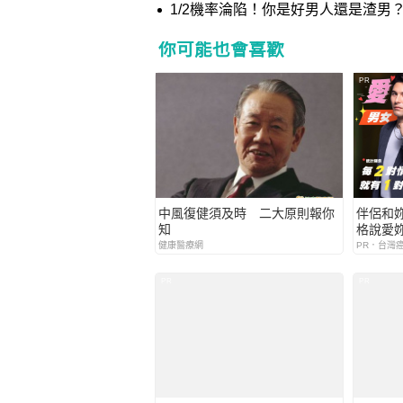
1/2機率淪陷！你是好男人還是渣男
你可能也會喜歡
PR
中風復健須及時 二大原則報你
伴侶和
知
格說愛
健康醫療網
PR．台灣
PR
PR