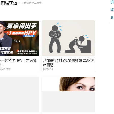
？關鍵在這
PR．台灣癌症基金會
議
署
妳一起預防HPV，才有資
芝加哥從推特找問題餐廳 21家因
妳！
此關閉
癌症基金會
科技新知