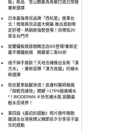
鬆」新品 含山酮素為長輩打造日常營
養新選擇
日本最強育兒品牌「西松屋」進軍台
北！微風南京店盛大開幕 推出首創限
定好禮、熱銷款強勢登場！目標拓20
家全台門市
就饗鐵板燒首間概念店8/5登場!重新定
義平價鐵板燒 開幕第二客66折
戒不掉手搖飲？天地合補推出全新「漢
方水」，重新詮釋「漢方底蘊」的補水
新選擇
告別夏季黏膩保濕！皮膚科醫師親揭
「超輕亮速效」關鍵 +176%極速補水
*！BIODERMA ＃快充補水瓶 挑戰最
輕水亮境界！
第四屆《最初的感動》照片徵件開跑
邀請全台灣爸媽父親節前夕分享孩子誕
生的感動