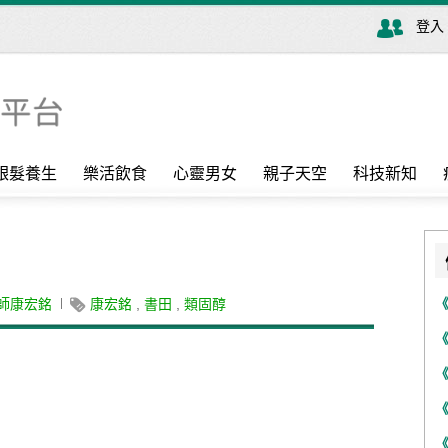
登入
銀髮養生
樂活飲食
心靈男女
親子天空
科技新知
師康宏銘
康宏銘
,
書田
,
類固醇