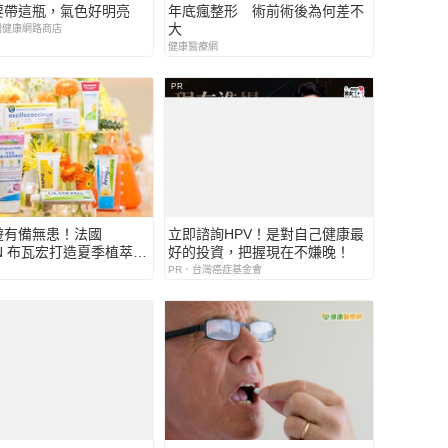
要帶這瓶，氣色好明亮
年底瘋整形 術前術後為何差不
大
利健康網路商店
健康醫療網
PR
遊有備無患！法國
立即諮詢HPV！是對自己健康最
ON 布瓦宏打造夏季植萃肌
好的投資，把握現在不嫌晚！
案 年銷售200萬支「法
PR．台灣癌症基金會
士」金盞花全效乳膏，從
房走到台灣家庭