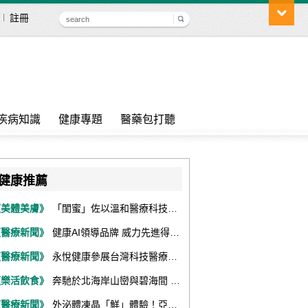
註冊
疾病知識
健康專題
醫藥包打聽
健康推薦
《美體美膚》
「閨蜜」佐以溫和醫療科技，陪伴女性找回身體舒適與自信
《醫療新聞》
健康AI領導品牌 威力先進得獎不斷 同獲『玉山獎』『金炬獎』最高肯定
《醫療新聞》
永悅健康參展台灣科技醫療展 展現數位健康全場景整合能力
《樂活飲食》
奔馳於北海岸山巒與碧海間 跑出屬於你的生命之光 『2026光境半程馬拉松挑戰賽－升龍道』火熱報名中
《醫療新聞》
外泌體凍晶「鮮」體驗！亞家生技解鎖24個月高活性 專利瓶蓋「秒回溶」超驚艷！醫科展秀「睛」亮神采