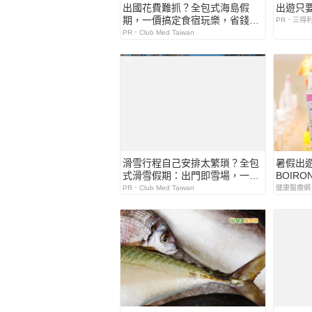
出國花費難抓？全包式海島假
出遊只
期，一價搞定食宿玩樂，省錢更
PR．三得
省心！
PR．Club Med Taiwan
PR
滑雪行程自己安排太繁瑣？全包
暑假出
式滑雪假期：出門即雪場，一價
BOIR
全包不怕預算爆表！
膚照護提
PR．Club Med Taiwan
健康醫療網
國小護
法國藥