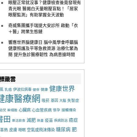
眼壓正常就沒事？健康檢查後竟發現有
青光眼 醫揭白天量眼壓盲點！「居家
眼壓監測」有助掌握全天波動
奇威集團攜手瑞提大安診所 啟動「衣
＋醫」跨業生態鏈
響應世界腦健康日 腦中風學會呼籲腦
健康照護及平等急救資源 治療化繁為
簡 提升急診醫療韌性 為病患搶時間
標籤雲
健康世界
風
乳癌
伊波拉病毒
健康
健保
健康醫療網
吸菸
基因
失智症
大腦
心臟病
心血管疾病
懷孕
接觸傳染
幼兒
幹細胞
書田
減肥
癌症
疫苗
樂活飲食
熱量
疾病防治
糖尿病
肥
革熱
皮膚
空氣或飛沫傳染
睡眠