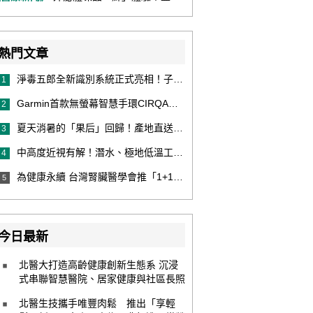
熱門文章
淨毒五郎全新識別系統正式亮相！子品牌然本再推體香噴霧新產品！
1
Garmin首款無螢幕智慧手環CIRQA登場 專注健康無須訂閱！ 輕量舒適風格百搭 生態系無縫串接 打造全天候零干擾健康與恢復管理新體驗
2
夏天消暑的「果后」回歸！產地直送泰國鮮山竹，打造夏日最頂級的天然補給
3
中高度近視有解！潛水、極地低溫工作者優選 EVO ICL 膠原蛋白眼內鏡
4
為健康永續 台灣腎臟醫學會推「1+1 Hold 好腎」 籲掌握eGFR＋UACR雙指標 及早把關腎健康
5
今日最新
北醫大打造高齡健康創新生態系 沉浸
式串聯智慧醫院、居家健康與社區長照
北醫生技攜手唯豐肉鬆 推出「享輕