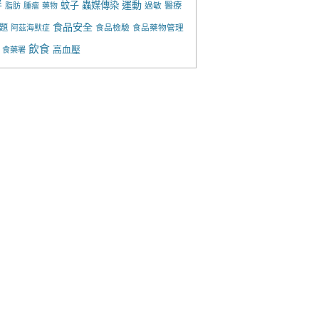
胖
運動
蚊子
蟲媒傳染
過敏
醫療
脂肪
腫瘤
藥物
食品安全
題
食品檢驗
食品藥物管理
阿茲海默症
飲食
高血壓
食藥署