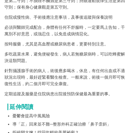
是第二守則；不抽煙不酗酒是第三守則；持續運動規律生活是第四
守則；保有身心健康觀是第五守則。
住院或慢性病、手術後應注意事項，及事後追蹤與保養說明
必須與醫師完成配合，身體有任何不舒服時，一定要馬上告知，千
萬別不好意思，或強忍住，以免造成病情惡化。
按時服藥，尤其是高血壓或糖尿病患者，更要特別注意。
多吃蔬菜水果，避免便秘發生，病人若無糖尿病時，可以吃蜂蜜解
決這類問題。
針對攝護腺手術的病人，術後應多喝水，休息，有任何出血或不適
狀況出現時，最好趕緊看醫生檢查。一般來說，術後一個月即可恢
復性生活，約二個月即可完全康復。
定期追蹤及服藥是住院病患出院後預防保健最為重要的事。
延伸閱讀
憂鬱會提高中風風險
導「正」回來並不難─整形外科正確治療「鼻子歪斜」
拒絕變大嬸！找回年輕的美麗祕密？