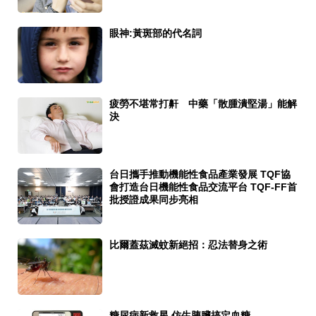
眼神:黃斑部的代名詞
疲勞不堪常打鼾 中藥「散腫潰堅湯」能解
決
台日攜手推動機能性食品產業發展 TQF協
會打造台日機能性食品交流平台 TQF-FF首
批授證成果同步亮相
比爾蓋茲滅蚊新絕招：忍法替身之術
糖尿病新救星 仿生胰臟搞定血糖