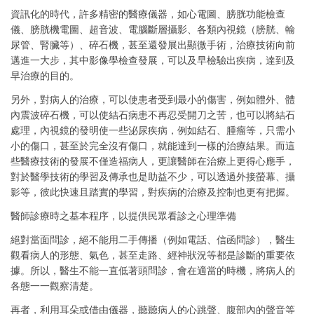
資訊化的時代，許多精密的醫療儀器，如心電圖、膀胱功能檢查
儀、膀胱機電圖、超音波、電腦斷層攝影、各類內視鏡（膀胱、輸
尿管、腎臟等）、碎石機，甚至還發展出顯微手術，治療技術向前
邁進一大步，其中影像學檢查發展，可以及早檢驗出疾病，達到及
早治療的目的。
另外，對病人的治療，可以使患者受到最小的傷害，例如體外、體
內震波碎石機，可以使結石病患不再忍受開刀之苦，也可以將結石
處理，內視鏡的發明使一些泌尿疾病，例如結石、腫瘤等，只需小
小的傷口，甚至於完全沒有傷口，就能達到一樣的治療結果。而這
些醫療技術的發展不僅造福病人，更讓醫師在治療上更得心應手，
對於醫學技術的學習及傳承也是助益不少，可以透過外接螢幕、攝
影等，彼此快速且踏實的學習，對疾病的治療及控制也更有把握。
醫師診療時之基本程序，以提供民眾看診之心理準備
絕對當面問診，絕不能用二手傳播（例如電話、信函問診），醫生
觀看病人的形態、氣色，甚至走路、經神狀況等都是診斷的重要依
據。所以，醫生不能一直低著頭問診，會在適當的時機，將病人的
各態一一觀察清楚。
再者，利用耳朵或借由儀器，聽聽病人的心跳聲、腹部內的聲音等