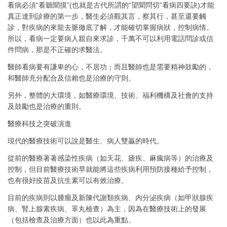
看病必須“看聽聞摸”(也就是古代所謂的“望聞問切”看病四要訣)才能
真正達到診療的第一步，醫生必須觀其言，察其行，甚至還要觸
診，對疾病的來龍去脈徹底了解，才能確切掌握病狀，控制病情。
所以，看病一定要病人親自來求診，千萬不可以利用電話問診或信
件問病，那是不正確的求醫法。
醫師看病要有謙卑的心，不居功；而且醫師也是需要精神鼓勵的，
和醫師充分配合及信賴也是治療的守則。
另外，整體的大環境，如醫療環境、技術、福利機構及社會的支持
及鼓勵也是治療的重則。
醫療科技之突破演進
現代的醫療技術可以說是醫生、病人雙贏的時代。
從前的醫療著著感染性疾病（如天花、瘧疾、麻瘋病等）的治療及
控制，但目前醫療技術早就能將這些疾病利用預防接種給予控制，
也有很好疫苗及抗生素可以有效治療。
目前的疾病則以腫瘤及新陳代謝類疾病、內分泌疾病（如甲狀腺疾
病、腎上腺素疾病、睪丸檢查）為主，因為在醫療技術上的發展
（包括檢查及治療方面）也以此為重點。