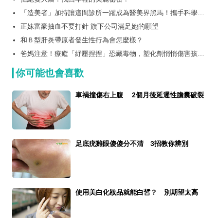
「造美者」加持讓這間診所一躍成為醫美界黑馬！攜手科學團
隊打造2023美容發燒星
正妹富豪抽血不要打針 旗下公司滿足她的願望
和Ｂ型肝炎帶原者發生性行為會怎麼樣？
爸媽注意！療癒「紓壓捏捏」恐藏毒物，塑化劑悄悄傷害孩子
健康？
你可能也會喜歡
車禍撞傷右上腹 2個月後延遲性膽囊破裂
足底疣雞眼傻傻分不清 3招教你辨別
使用美白化妝品就能白皙？ 別期望太高