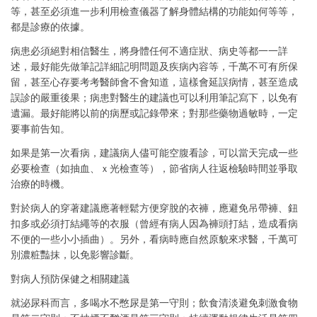
等，甚至必須進一步利用檢查儀器了解身體結構的功能如何等等，
都是診療的依據。
病患必須絕對相信醫生，將身體任何不適症狀、病史等都一一詳
述，最好能先做筆記詳細記明問題及疾病內容等，千萬不可有所保
留，甚至心存要考考醫師會不會知道，這樣會延誤病情，甚至造成
誤診的嚴重後果；病患對醫生的建議也可以利用筆記寫下，以免有
遺漏。最好能將以前的病歷或記錄帶來；對那些藥物過敏時，一定
要事前告知。
如果是第一次看病，建議病人儘可能空腹看診，可以當天完成一些
必要檢查（如抽血、ｘ光檢查等），節省病人往返檢驗時間並爭取
治療的時機。
對於病人的穿著建議應著輕鬆方便穿脫的衣褲，應避免吊帶褲、鈕
扣多或必須打結繩等的衣服（曾經有病人因為褲頭打結，造成看病
不便的一些小小插曲）。另外，看病時應自然原貌來求醫，千萬可
別濃粧豔抹，以免影響診斷。
對病人預防保健之相關建議
就泌尿科而言，多喝水不憋尿是第一守則；飲食清淡避免刺激食物