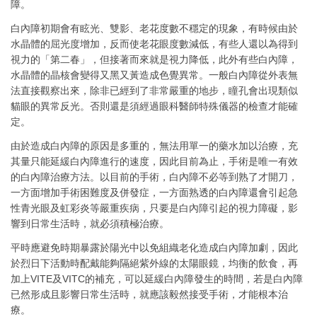
障。
白內障初期會有眩光、雙影、老花度數不穩定的現象，有時候由於
水晶體的屈光度增加，反而使老花眼度數減低，有些人還以為得到
視力的「第二春」，但接著而來就是視力降低，此外有些白內障，
水晶體的晶核會變得又黑又黃造成色覺異常。一般白內障從外表無
法直接觀察出來，除非已經到了非常嚴重的地步，瞳孔會出現類似
貓眼的異常反光。否則還是須經過眼科醫師特殊儀器的檢查才能確
定。
由於造成白內障的原因是多重的，無法用單一的藥水加以治療，充
其量只能延緩白內障進行的速度，因此目前為止，手術是唯一有效
的白內障治療方法。以目前的手術，白內障不必等到熟了才開刀，
一方面增加手術困難度及併發症，一方面熟透的白內障還會引起急
性青光眼及虹彩炎等嚴重疾病，只要是白內障引起的視力障礙，影
響到日常生活時，就必須積極治療。
平時應避免時期暴露於陽光中以免組織老化造成白內障加劇，因此
於烈日下活動時配戴能夠隔絕紫外線的太陽眼鏡，均衡的飲食，再
加上VITE及VITC的補充，可以延緩白內障發生的時間，若是白內障
已然形成且影響日常生活時，就應該毅然接受手術，才能根本治
療。