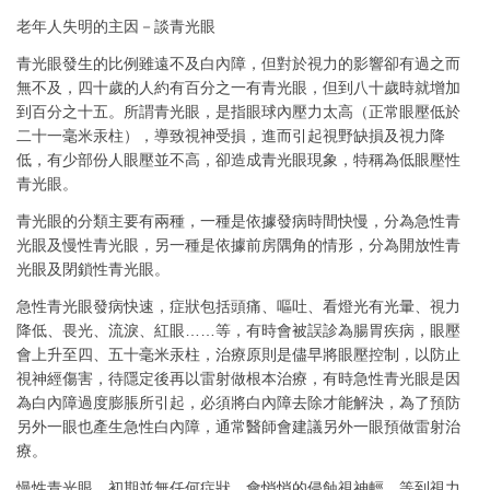
老年人失明的主因－談青光眼
青光眼發生的比例雖遠不及白內障，但對於視力的影響卻有過之而
無不及，四十歲的人約有百分之一有青光眼，但到八十歲時就增加
到百分之十五。所謂青光眼，是指眼球內壓力太高（正常眼壓低於
二十一毫米汞柱），導致視神受損，進而引起視野缺損及視力降
低，有少部份人眼壓並不高，卻造成青光眼現象，特稱為低眼壓性
青光眼。
青光眼的分類主要有兩種，一種是依據發病時間快慢，分為急性青
光眼及慢性青光眼，另一種是依據前房隅角的情形，分為開放性青
光眼及閉鎖性青光眼。
急性青光眼發病快速，症狀包括頭痛、嘔吐、看燈光有光暈、視力
降低、畏光、流淚、紅眼……等，有時會被誤診為腸胃疾病，眼壓
會上升至四、五十毫米汞柱，治療原則是儘早將眼壓控制，以防止
視神經傷害，待隱定後再以雷射做根本治療，有時急性青光眼是因
為白內障過度膨脹所引起，必須將白內障去除才能解決，為了預防
另外一眼也產生急性白內障，通常醫師會建議另外一眼預做雷射治
療。
慢性青光眼，初期並無任何症狀，會悄悄的侵蝕視神輕，等到視力