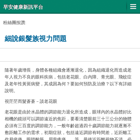
早安健康新訊平台
粉絲團按讚:
細說銀髮族視力問題
隨著年歲增長，身體各種組織會逐漸退化，因為組織退化而造成老
年人視力不良的眼科疾病，包括老花眼、白內障、青光眼、飛蚊症
及老年性黃斑病變，其成因為何？要如何預防及治療？以下有詳細
說明。
視茫茫而髮蒼蒼－談老花眼
老花眼是由於水晶體的調節能力退化所造成，眼球內的水晶體好比
相機的鏡頭可以調節遠近的焦距，要看清楚眼前三十三公分的物體
必須有三百度的調節能力，一般年齡超過四十歲調節能力就逐漸不
敷距離工作的需求，初期症狀，包括遠近調節有時間差，近距離工
作易疲倦，眼睛酸脹，眉骨疼痛……等，最後近距離視物不清，必