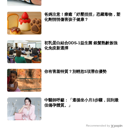
爸媽注意！療癒「紓壓捏捏」恐藏毒物，塑
化劑悄悄傷害孩子健康？
初乳蛋白結合DDS-1益生菌 銀髮熟齡族強
化免疫新選擇
你有害羞特質？別輕忽5項潛在優勢
中醫師呼籲：「遵循坐小月3步驟，回到最
佳備孕體質。」
Recommended by