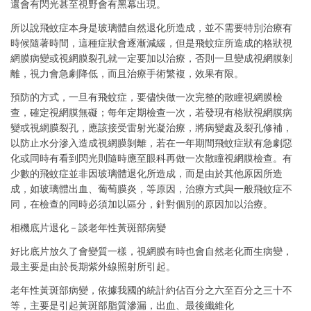
還會有閃光甚至視野會有黑幕出現。
所以說飛蚊症本身是玻璃體自然退化所造成，並不需要特別治療有
時候隨著時間，這種症狀會逐漸減緩，但是飛蚊症所造成的格狀視
網膜病變或視網膜裂孔就一定要加以治療，否則一旦變成視網膜剝
離，視力會急劇降低，而且治療手術繁複，效果有限。
預防的方式，一旦有飛蚊症，要儘快做一次完整的散瞳視網膜檢
查，確定視網膜無礙；每年定期檢查一次，若發現有格狀視網膜病
變或視網膜裂孔，應該接受雷射光凝治療，將病變處及裂孔修補，
以防止水分滲入造成視網膜剝離，若在一年期間飛蚊症狀有急劇惡
化或同時有看到閃光則隨時應至眼科再做一次散瞳視網膜檢查。有
少數的飛蚊症並非因玻璃體退化所造成，而是由於其他原因所造
成，如玻璃體出血、葡萄膜炎，等原因，治療方式與一般飛蚊症不
同，在檢查的同時必須加以區分，針對個別的原因加以治療。
相機底片退化－談老年性黃斑部病變
好比底片放久了會變質一樣，視網膜有時也會自然老化而生病變，
最主要是由於長期紫外線照射所引起。
老年性黃斑部病變，依據我國的統計約佔百分之六至百分之三十不
等，主要是引起黃斑部脂質滲漏，出血、最後纖維化