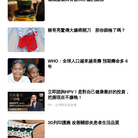
豬哥亮驚傳大腸癌開刀 那你篩檢了嗎？
WHO：全球人口越來越長壽 預期壽命多 6
年
立即諮詢HPV！是對自己健康最好的投資，
把握現在不嫌晚！
PR．台灣癌症基金會
3D列印護腕 改善關節炎患者生活品質