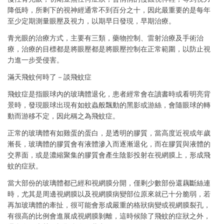
降低時，所剩下的視神經通常不到百分之十，因此最重要的是每年
至少定期測量眼壓及視力，以期早日發現，早期治療。
青光眼的治療方式，主要有三類，藥物控制、雷射治療及手術治
療，治療的目標都是將眼壓都是將眼壓控制在正常範圍，以防止視
力進一步受侵害。
滿天飛蚊何時了－談飛蚊症
飛蚊症是指眼球內的玻璃體退化，患者經常會在讀書時或看明亮背
景時，發現眼球出現有如蚊蟲般飄動的黑影或游絲，會隨眼球的轉
動而游移不定，因此稱之為飛蚊症。
正常的玻璃體有如雞蛋的蛋白，是透明的膠質，當高度近視或年歲
漸長，玻璃體的膠質會有液體滲入而逐漸退化，而在膠質與液體的
交界面，或是濃縮聚集的膠質會產生陰影投射在視網膜上，形成飛
蚊的症狀。
當大部份的玻璃體都已經和視網膜分開，僅剩少數部份還藕斷絲連
時，尤其是周邊視網膜以及視網膜病變部位原來就已十分脆弱，若
再加玻璃體的牽扯，很可能會形成嚴重的格狀病變或視網膜裂孔，
有很高的比例會進展成視網膜剝離，這時候除了飛蚊的症狀之外，