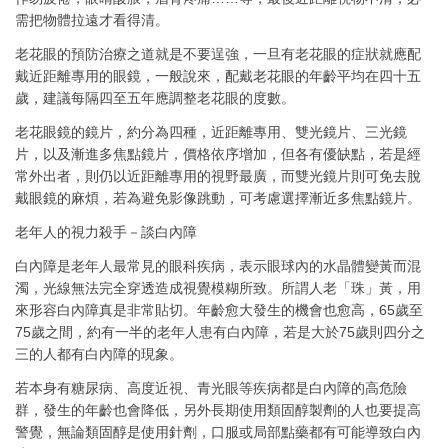
需把物體拉遠才看得清。
老花眼的預防治療之道就是不要逞強，一旦有老花眼的症狀就應配
戴近距離專用的眼鏡，一般說來，配戴老花眼的年齡平均在四十五
歲，建議每隔四至五年應調整老花眼的度數。
老花眼鏡的鏡片，約分為四種，近距離專用、雙光鏡片、三光鏡
片，以及漸進多焦點鏡片，價格依序增加，但各有優缺點，若是經
常外出者，則仍以近距離專用的視野最廣，而雙光鏡片則可免去脫
戴眼鏡的麻煩，若為避免影像跳動，可考慮選擇漸近多焦點鏡片。
老年人的視力殺手－談白內障
白內障是老年人最常見的眼科疾病，表示眼球內的水晶體變黃而混
濁，光線無法完全穿透造成視覺模糊所致。所謂人老「珠」黃，用
來形容白內障真是非常貼切。年齡愈大發生的機會也愈高，65歲至
75歲之間，約有一半的老年人患有白內障，若是大於75歲則四分之
三的人都有白內障的現象。
若本身有糖尿病、高度近視、青光眼等疾病都是白內障的高危險
群，發生的年齡也會降低，另外長期使用類固醇製劑的人也要提高
警覺，無論類固醇是使用針劑，口服或局部點藥都有可能導致白內