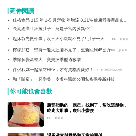
延伸閱讀
佳格食品 115 年 1-5 月營收 年增達 8.21% 健康營養產品布局
帶動成長韌性
長期經痛且狂拉肚子 竟是子宮內膜異位症
起床就先做件事，沒三天小腹就不見了! 肚子一天天
PR．新素簡
變小！
檸檬加它，堅持一週大肚腩不見了，重新回到45公斤
PR．新素簡
季節多變溫差大 寶寶換季型過敏增
伴侶和妳一起預防HPV，才有資格說愛妳！
PR．台灣癌症基金會
和「閨蜜」一起變美 皮膚科醫師公開私密保養新科技
你可能也會喜歡
腹部脂肪的「剋星」找到了，常吃這幾物，
吃走大肚囊，瘦出小蠻腰
PR．新素簡
退黑激素與骨骼和牙齒的關係