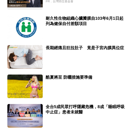
PR．台灣癌症基金會
耐久性生物組織心臟瓣膜自103年6月1日起
列為健保自付差額項目
長期經痛且狂拉肚子 竟是子宮內膜異位症
酷夏將至 防曬措施要準備
全台5成民眾打呼隱藏危機，8成「睡眠呼吸
中止症」患者未就醫