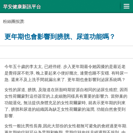
早安健康新訊平台
粉絲團按讚:
更年期也會影響到膀胱、尿道功能嗎？
今年五十歲的李太太, 已經停經. 步入更年期最令她因擾的是最近老
是覺得尿不乾淨, 晚上要起來小便好幾次, 連覺也睡不安穩. 有時尿一
急. 還來不及上洗手間就漏出來了. 更年期也會影響到泌尿系統嗎？
女性的尿道, 膀胱, 及陰道在胚胎時期皆源自相同的泌尿生殖腔, 因而
女性荷爾蒙對這些器官的上皮細胞同樣具有重要的影響力. 當卵巢的
功能退化, 無法提供身體充足的女性荷爾蒙時, 就表示更年期的到來
了, 膀胱和尿道的組織因為缺乏女性荷爾蒙的滋潤, 功能自然會受到
影響.
女性一般比男性長壽,因此大部份的女性都無可避免的會經過更年期.
更年期的症狀可分為早期和晚期, 早期症狀包括月經週期不規則, 由