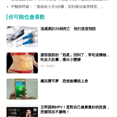
帶動成長韌性
中醫師呼籲：「遵循坐小月3步驟，回到最佳備孕體質。」
你可能也會喜歡
流感累計25例死亡 快打疫苗預防
腹部脂肪的「剋星」找到了，常吃這幾物，
吃走大肚囊，瘦出小蠻腰
PR．新素簡
瘋玩寶可夢 恐使板機指上身
立即諮詢HPV！是對自己健康最好的投資，
把握現在不嫌晚！