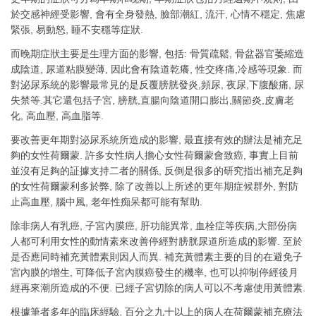
於交感神經受影響, 會有全身發熱, 臉部潮紅, 流汗, 心情不穩定, 焦慮
緊張, 易動怒, 睡不安穩等症狀.
而晚期症狀主要是生理方面的影響, 包括: 骨質疏鬆, 骨盆器官萎縮造
成陰道, 尿道粘膜變薄, 因此會有陰道乾癢, 性交疼痛,冷感等現象. 而
對泌尿系統的影響最常見的是反覆膀胱發炎,頻尿, 夜尿,下腹酸痛, 尿
失禁等.其它還包括子宮, 膀胱,直腸向陰道開口膨出,關節炎,皮膚老
化, 高血壓, 高血脂等.
要改善更年期對泌尿系統所造成的影響, 最直接有效的辦法是補充足
夠的女性荷爾蒙. 許多女性病人擔心女性荷爾蒙會致癌, 事實上目前
並沒有足夠的証據支持二者的關係, 反倒是很多的研究指出補充足夠
的女性荷爾蒙利多於弊, 除了改善以上所述的更年期症候群外, 對防
止高血壓, 腦中風, 老年性痴呆都可能有幫助.
除非病人有乳癌, 子宮內膜癌, 肝功能異常, 血栓症等疾病,大部份病
人都可利用女性的動情素來改善停經對膀胱尿道所造成的影響. 至於
是否應同時補充黃體素則因人而異. 補充黃體素主要的目的在避免子
宮內膜的增生, 可降低子宮內膜癌發生的機率, 也可以抑制停經後月
經再來潮所造成的不便. 已經子宮切除的病人可以不考慮使用黃體素.
根據筆者多年的臨床經驗, 百分之九十以上的病人在荷爾蒙補充療法