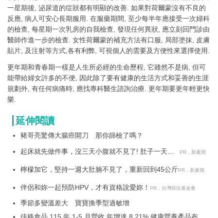
一星期後, 泌尿道的症狀都有明顯的改善. 如果對荷爾蒙沒有不良的
反應, 病人可安心長期服用. 在服藥期間, 至少每半年應接受一次婦科
的檢查, 每星期一次乳房的自我檢查, 發現任何異狀, 應立刻回門診由
醫師作進一步的檢查. 女性荷爾蒙的補充方法有口服, 局部塗抹, 皮膚
貼片, 及注射等方式,各有利弊, 可視個人的需要及方便性來選擇使用.
更年期和青春期一樣是人生所必經的生命歷程, 它雖然不是病, 但可
能帶給婦女許多的不便, 因此除了要有健康的生活方式和妥善的生涯
規劃外, 有任何病痛時, 應找專科醫生諮詢治療. 更年期要更年輕更快
樂.
延伸閱讀
豬哥亮驚傳大腸癌開刀 那你篩檢了嗎？
起床就先做件事，沒三天小腹就不見了! 肚子一天天
PR．新素簡
變小！
檸檬加它，堅持一週大肚腩不見了，重新回到45公斤
PR．新素簡
伴侶和妳一起預防HPV，才有資格說愛妳！
PR．台灣癌症基金會
季節多變溫差大 寶寶換季型過敏增
佳格食品 115 年 1-5 月營收 年增達 8.21% 健康營養產品布局