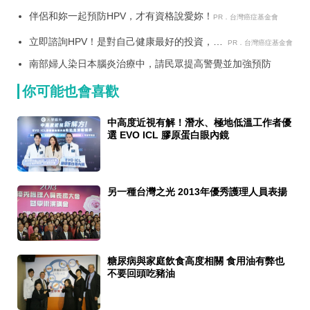
解方
伴侶和妳一起預防HPV，才有資格說愛妳！
PR．台灣癌症基金會
立即諮詢HPV！是對自己健康最好的投資，把
PR．台灣癌症基金會
握現在不嫌晚！
南部婦人染日本腦炎治療中，請民眾提高警覺並加強預防
你可能也會喜歡
中高度近視有解！潛水、極地低溫工作者優
選 EVO ICL 膠原蛋白眼內鏡
另一種台灣之光 2013年優秀護理人員表揚
糖尿病與家庭飲食高度相關 食用油有弊也
不要回頭吃豬油