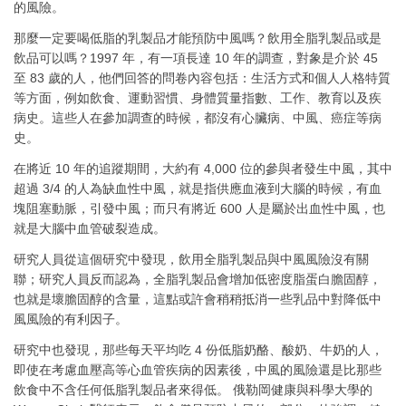
的風險。
那麼一定要喝低脂的乳製品才能預防中風嗎？飲用全脂乳製品或是
飲品可以嗎？1997 年，有一項長達 10 年的調查，對象是介於 45
至 83 歲的人，他們回答的問卷內容包括：生活方式和個人人格特質
等方面，例如飲食、運動習慣、身體質量指數、工作、教育以及疾
病史。這些人在參加調查的時候，都沒有心臟病、中風、癌症等病
史。
在將近 10 年的追蹤期間，大約有 4,000 位的參與者發生中風，其中
超過 3/4 的人為缺血性中風，就是指供應血液到大腦的時候，有血
塊阻塞動脈，引發中風；而只有將近 600 人是屬於出血性中風，也
就是大腦中血管破裂造成。
研究人員從這個研究中發現，飲用全脂乳製品與中風風險沒有關
聯；研究人員反而認為，全脂乳製品會增加低密度脂蛋白膽固醇，
也就是壞膽固醇的含量，這點或許會稍稍抵消一些乳品中對降低中
風風險的有利因子。
研究中也發現，那些每天平均吃 4 份低脂奶酪、酸奶、牛奶的人，
即使在考慮血壓高等心血管疾病的因素後，中風的風險還是比那些
飲食中不含任何低脂乳製品者來得低。 俄勒岡健康與科學大學的