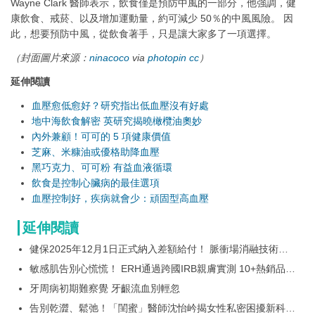
Wayne Clark 醫師表示，飲食僅是預防中風的一部分，他強調，健
康飲食、戒菸、以及增加運動量，約可減少 50％的中風風險。 因
此，想要預防中風，從飲食著手，只是讓大家多了一項選擇。
（封面圖片來源：
ninacoco
via
photopin
cc
）
延伸閱讀
血壓愈低愈好？研究指出低血壓沒有好處
地中海飲食解密 英研究揭曉橄欖油奧妙
內外兼顧！可可的 5 項健康價值
芝麻、米糠油或優格助降血壓
黑巧克力、可可粉 有益血液循環
飲食是控制心臟病的最佳選項
血壓控制好，疾病就會少：頑固型高血壓
延伸閱讀
健保2025年12月1日正式納入差額給付！ 脈衝場消融技術治
療心房顫動急性成功率高達99.7%
敏感肌告別心慌慌！ ERH通過跨國IRB親膚實測 10+熱銷品
「EXCELLENT」等級 安全無刺激國際肯定
牙周病初期難察覺 牙齦流血別輕忽
告別乾澀、鬆弛！「閨蜜」醫師沈怡岒揭女性私密困擾新科技