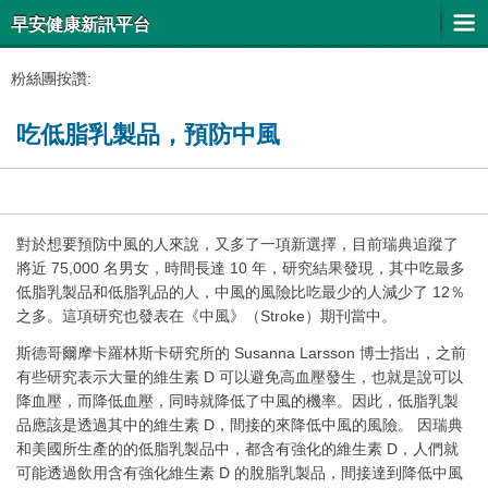
早安健康新訊平台
粉絲團按讚:
吃低脂乳製品，預防中風
對於想要預防中風的人來說，又多了一項新選擇，目前瑞典追蹤了
將近 75,000 名男女，時間長達 10 年，研究結果發現，其中吃最多
低脂乳製品和低脂乳品的人，中風的風險比吃最少的人減少了 12％
之多。這項研究也發表在《中風》（Stroke）期刊當中。
斯德哥爾摩卡羅林斯卡研究所的 Susanna Larsson 博士指出，之前
有些研究表示大量的維生素 D 可以避免高血壓發生，也就是說可以
降血壓，而降低血壓，同時就降低了中風的機率。因此，低脂乳製
品應該是透過其中的維生素 D，間接的來降低中風的風險。 因瑞典
和美國所生產的的低脂乳製品中，都含有強化的維生素 D，人們就
可能透過飲用含有強化維生素 D 的脫脂乳製品，間接達到降低中風