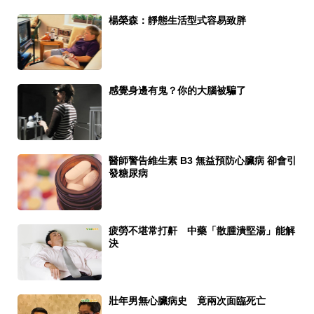
楊榮森：靜態生活型式容易致胖
感覺身邊有鬼？你的大腦被騙了
醫師警告維生素 B3 無益預防心臟病 卻會引
發糖尿病
疲勞不堪常打鼾 中藥「散腫潰堅湯」能解
決
壯年男無心臟病史 竟兩次面臨死亡