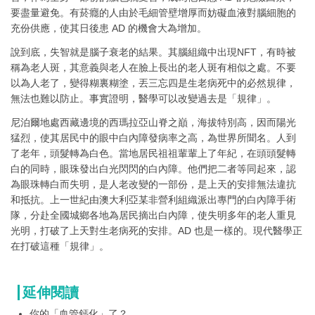
要盡量避免。有菸癮的人由於毛細管壁增厚而妨礙血液對腦細胞的
充份供應，使其日後患 AD 的機會大為增加。
說到底，失智就是腦子衰老的結果。其腦組織中出現NFT，有時被
稱為老人斑，其意義與老人在臉上長出的老人斑有相似之處。不要
以為人老了，變得糊裏糊塗，丟三忘四是生老病死中的必然規律，
無法也難以防止。事實證明，醫學可以改變過去是「規律」。
尼泊爾地處西藏邊境的西瑪拉亞山脊之巔，海拔特別高，因而陽光
猛烈，使其居民中的眼中白內障發病率之高，為世界所聞名。人到
了老年，頭髮轉為白色。當地居民祖祖輩輩上了年紀，在頭頭髮轉
白的同時，眼珠發出白光閃閃的白內障。他們把二者等同起來，認
為眼珠轉白而失明，是人老改變的一部份，是上天的安排無法違抗
和抵抗。上一世紀由澳大利亞某非營利組織派出專門的白內障手術
隊，分赴全國城鄉各地為居民摘出白內障，使失明多年的老人重見
光明，打破了上天對生老病死的安排。AD 也是一樣的。現代醫學正
在打破這種「規律」。
延伸閱讀
你的「血管鈣化」了？