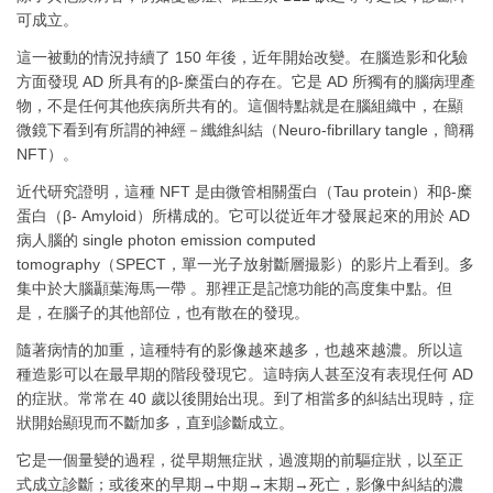
可成立。
這一被動的情況持續了 150 年後，近年開始改變。在腦造影和化驗
方面發現 AD 所具有的β-糜蛋白的存在。它是 AD 所獨有的腦病理產
物，不是任何其他疾病所共有的。這個特點就是在腦組織中，在顯
微鏡下看到有所謂的神經－纖維糾結（Neuro-fibrillary tangle，簡稱
NFT）。
近代研究證明，這種 NFT 是由微管相關蛋白（Tau protein）和β-糜
蛋白（β- Amyloid）所構成的。它可以從近年才發展起來的用於 AD
病人腦的 single photon emission computed
tomography（SPECT，單一光子放射斷層撮影）的影片上看到。多
集中於大腦顳葉海馬一帶 。那裡正是記憶功能的高度集中點。但
是，在腦子的其他部位，也有散在的發現。
隨著病情的加重，這種特有的影像越來越多，也越來越濃。所以這
種造影可以在最早期的階段發現它。這時病人甚至沒有表現任何 AD
的症狀。常常在 40 歲以後開始出現。到了相當多的糾結出現時，症
狀開始顯現而不斷加多，直到診斷成立。
它是一個量變的過程，從早期無症狀，過渡期的前驅症狀，以至正
式成立診斷；或後來的早期→中期→末期→死亡，影像中糾結的濃