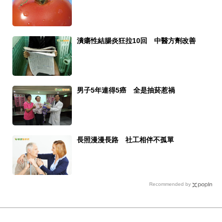
潰瘍性結腸炎狂拉10回 中醫方劑改善
男子5年連得5癌 全是抽菸惹禍
長照漫漫長路 社工相伴不孤單
Recommended by