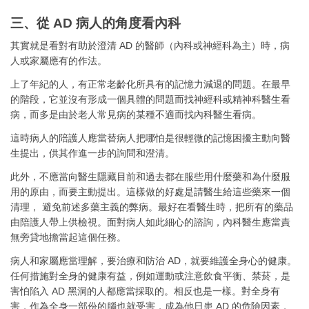
三、從 AD 病人的角度看內科
其實就是看對有助於澄清 AD 的醫師（內科或神經科為主）時，病
人或家屬應有的作法。
上了年紀的人，有正常老齡化所具有的記憶力減退的問題。在最早
的階段，它並沒有形成一個具體的問題而找神經科或精神科醫生看
病，而多是由於老人常見病的某種不適而找內科醫生看病。
這時病人的陪護人應當替病人把哪怕是很輕微的記憶困擾主動向醫
生提出，供其作進一步的詢問和澄清。
此外，不應當向醫生隱藏目前和過去都在服些用什麼藥和為什麼服
用的原由，而要主動提出。這樣做的好處是請醫生給這些藥來一個
清理， 避免前述多藥主義的弊病。最好在看醫生時，把所有的藥品
由陪護人帶上供檢視。面對病人如此細心的諮詢，內科醫生應當責
無旁貸地擔當起這個任務。
病人和家屬應當理解，要治療和防治 AD，就要維護全身心的健康。
任何措施對全身的健康有益，例如運動或注意飲食平衡、禁菸，是
害怕陷入 AD 黑洞的人都應當採取的。相反也是一樣。對全身有
害，作為全身一部份的腦也就受害，成為他日患 AD 的危險因素，