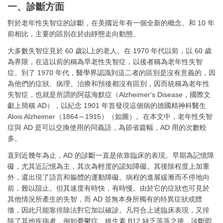
一、診斷方面
對於老年性失智症的診斷，在美國近年有一個全新的概念。和 10 年
前相比，主要的區別在於由靜態走向動態。
大多數失智症見於 60 歲以上的老人。在 1970 年代以前，以 60 歲
為界限，在這以前的稱為早老性失智症，以後者稱為老年性失智
症。到了 1970 年代，醫學界認識到這二者的區別是沒有意義的，因
為他們的症狀、病理、治療和預後都沒有區別，因而統稱為老年性
失智症，也就是所謂的阿茲海默症（Alzheimer's Disease，國際文
獻上簡稱 AD），以紀念 1901 年首發現這個病的德國精神科醫生
Alois Alzheimer（1864～1915）（如圖）。在本文中，老年性失智
症與 AD 是可以交換使用的同義語，為節省篇幅，AD 用的次數較
多。
直到近幾年為止，AD 的診斷一直是依靠臨床的表現。早期為記憶障
礙，尤其近記憶為主，其次為輕度的認知障礙。其後除程度上加重
外，還出現了語言和軀體的運動障礙。病程的進展緩漸而不停地向
前，難以阻止。但其速度有時快，有時慢。由於它的症狀也可見於
其他情況所產生的失智，而 AD 並無本身所獨有的特異症狀或體
徵，因此只能靠排除法對它加以確診。凡符合上述臨床表現，又排
除了其他疾病者，例如憂鬱症、維生素 B12 缺乏等等之後，診斷即