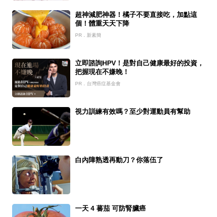
超神減肥神器！橘子不要直接吃，加點這
個！體重天天下降
PR．新素簡
立即諮詢HPV！是對自己健康最好的投資，
把握現在不嫌晚！
PR．台灣癌症基金會
視力訓練有效嗎？至少對運動員有幫助
白內障熟透再動刀？你落伍了
一天 4 蕃茄 可防腎臟癌