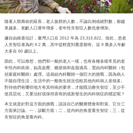
隨著人類壽命的延長，老人族群的人數，不論比例或絕對數，都越
來越多。老齡人口逐年增多，老年性失智症人數也會增加。
據自由維基估計，臺灣人口在 2012 年為 23,315,822。按此，患老
人失智症者為約 9.2 萬，其中從輕度到重度都有。這 9 萬多人年齡
大多在 60 歲以上。
因此，可以推想，他們和一般的老人一樣，也有各種各樣常見的老
年性內科疾病，如高血壓、糖尿病和血脂過高，需由內科醫師（包
括家庭科醫師）處理。這就給內科醫師一個巨大的挑戰，因為病人
不能自理生活，生活中的一般衛生狀況也較其他內科病人差很多。
對待他們有哪些地方有其特殊的要求，才能既治療失智症，至少不
使其惡化，又要治好或保持原有的或新發生的內科病症的穩定呢？
本文就是針對這方面的挑戰，談談自己的醫療體會和對策。它分三
方面來討論。一，診斷方面；二，從內科的角度看失智症；三，從
失智症的角度看內科。