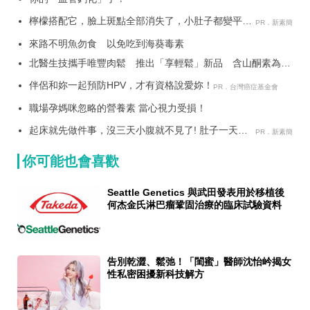
檸檬搭配它，臉上斑點全部消失了，小肚子都變平坦
PR．新素簡
了
來路不明魚勿食 以免吃到海葵毒素
北醫生技攜手唯豐肉鬆 推出「享輕鬆」新品 含山酮素為長
輩打造日常營養新選擇
伴侶和妳一起預防HPV，才有資格說愛妳！
PR．台灣癌症基金會
職場孕媽咪忽略的營養素 當心視力受損！
起床就先做件事，沒三天小腹就不見了! 肚子一天天
PR．新素簡
變小！
你可能也會喜歡
Seattle Genetics 與武田發表用於移植後
何杰金氏淋巴瘤鞏固治療的臨床試驗資料
告別乾澀、鬆弛！「閨蜜」醫師沈怡岒揭女
性私密困擾新科技解方