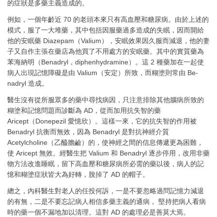
的症狀是多藥主義造成的。
例如，一個年齡近 70 的老頭本來只有高血壓和糖尿病。由於上述的
模式，服了一大堆藥，其中包括因服藥過多造成的失眠，因而開給
他的安眠藥 Diazepam（Valium），安眠效果因久服而減退，他的妻
子又自作主張在藥店為他買了不用處方的安眠藥。其中的實質藥為
苯海納明（Benadryl，diphenhydramine）。這 2 種藥加在一起使
病人出現記憶障礙是由 Valium（安定）所致，而糊塗則常由 Be-
nadryl 造成。
醫生沒有從所服眾多的藥中尋找病因，只注意排除其他腦病所致的
糊塗和記憶問題而診斷為 AD，從而加用抗失智的藥
Aricept（Donepezil 愛憶欣）。這樣一來，它的抗失智的作用被
Benadryl 抗衡而無效，因為 Benadryl 是對抗神經介質
Acetylcholine（乙醯膽鹼）的，使神經之間的信息傳遞更為困難，
使 Aricept 無效。經醫生把 Valium 和 Benadryl 逐步停用，改用非藥
物方法改進睡眠，留下高血壓和糖尿病所必需的藥以後，病人的記
憶和糊塗症狀皆大為好轉，脫掉了 AD 的帽子。
總之，內科醫生對老人的任投何訴，一是不要忽略過問記憶力減退
的有無，二是不要忘記病人相信多藥主義的通病， 堅持把病人看病
時的藥一個不漏地加以清理。這對 AD 的處理必是善莫大焉。