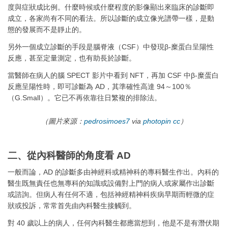
度與症狀成比例。什麼時候或什麼程度的影像顯出來臨床的診斷即
成立，各家尚有不同的看法。所以診斷的成立像光譜帶一樣，是動
態的發展而不是靜止的。
另外一個成立診斷的手段是腦脊液（CSF）中發現β-糜蛋白呈陽性
反應，甚至定量測定，也有助長於診斷。
當醫師在病人的腦 SPECT 影片中看到 NFT，再加 CSF 中β-糜蛋白
反應呈陽性時，即可診斷為 AD，其準確性高達 94～100％
（G.Small）。它已不再依靠往日繁複的排除法。
（圖片來源：
pedrosimoes7
via
photopin
cc
）
二、從內科醫師的角度看 AD
一般而論，AD 的診斷多由神經科或精神科的專科醫生作出。內科的
醫生既無責任也無專科的知識或設備對上門的病人或家屬作出診斷
或諮詢。但病人有任何不適，包括神經精神科疾病早期而輕微的症
狀或投訴，常常首先由內科醫生接觸到。
對 40 歲以上的病人，任何內科醫生都應當想到，他是不是有潛伏期