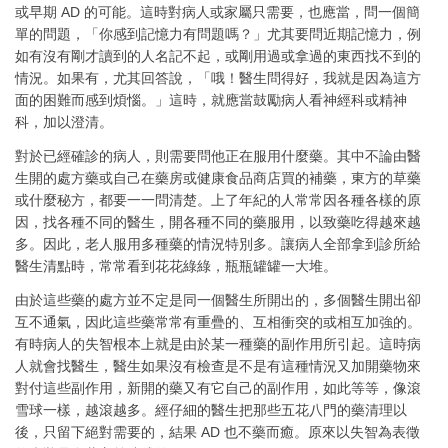
或早期 AD 的可能。這時對病人或家屬只需要，也應當，問一個簡
單的問題，「你感到記憶力有問題嗎？」尤其要問近期記憶力，例
如有沒有剛才讀到的人名記不起，或剛用過或拿過的東西找不到的
情況。如果有，尤其回答說，「哦！醫生問得好，我就是因為這方
面的困難而感到煩惱。」這時，就應當鼓勵病人看神經科或精神
科，加以澄清。
對於已經確診的病人，則需要問他正在服用什麼藥。其中不論由醫
生開的處方藥或自己在藥房或健康食品商店買的補藥，東方的草藥
或什麼秘方，都要一一問清楚。上了年紀的人常常因各種各樣的原
因，找各種不同的醫生，開各種不同的藥服用，以致藥吃得越來越
多。因此，老人服用多種藥的情況特別多。讓病人全部拿到診所給
醫生清點時，常常看到花花綠綠，瓶瓶罐罐一大堆。
由於這些藥的處方並不定是同一個醫生所開出的，多個醫生開出卻
互不通氣，因此這些藥常常有重疊的、互相衝突的或相互加強的。
有時病人的失智根本上就是由於某一種藥的副作用所引起。這時病
人就會找醫生，醫生如果沒有檢查是不是有這種情況又加開藥物來
對付這些副作用，新開的藥又有它自己的副作用，如此等等，像滾
雪球一樣，越滾越多。經仔細的醫生把那些五花八門的藥清理以
後，只留下絕對需要的，結果 AD 也不藥而癒。原來以失智為表徵