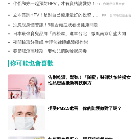
伴侶和妳一起預防HPV，才有資格說愛妳！
PR．台灣癌症基金會
立即諮詢HPV！是對自己健康最好的投資，把
PR．台灣癌症基金會
握現在不嫌晚！
別忽視身體警訊！9種舌頭症狀看出健康問題
日本最強育兒品牌「西松屋」進軍台北！微風南京店盛大開幕
推出首創限定好禮、熱銷款強勢登場！目標拓20 家全台門市
夜間輪班好難眠 生理節律睡眠障礙作祟
春節腹瀉高峰期 嬰幼兒慎防輪狀病毒
你可能也會喜歡
告別乾澀、鬆弛！「閨蜜」醫師沈怡岒揭女
性私密困擾新科技解方
拒受PM2.5危害 你的防護做對了嗎？