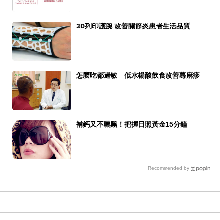
3D列印護腕 改善關節炎患者生活品質
怎麼吃都過敏 低水楊酸飲食改善蕁麻疹
補鈣又不曬黑！把握日照黃金15分鐘
Recommended by