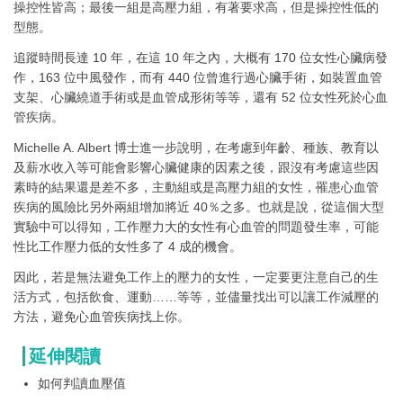
操控性皆高；最後一組是高壓力組，有著要求高，但是操控性低的
型態。
追蹤時間長達 10 年，在這 10 年之內，大概有 170 位女性心臟病發
作，163 位中風發作，而有 440 位曾進行過心臟手術，如裝置血管
支架、心臟繞道手術或是血管成形術等等，還有 52 位女性死於心血
管疾病。
Michelle A. Albert 博士進一步說明，在考慮到年齡、種族、教育以
及薪水收入等可能會影響心臟健康的因素之後，跟沒有考慮這些因
素時的結果還是差不多，主動組或是高壓力組的女性，罹患心血管
疾病的風險比另外兩組增加將近 40％之多。也就是說，從這個大型
實驗中可以得知，工作壓力大的女性有心血管的問題發生率，可能
性比工作壓力低的女性多了 4 成的機會。
因此，若是無法避免工作上的壓力的女性，一定要更注意自己的生
活方式，包括飲食、運動……等等，並儘量找出可以讓工作減壓的
方法，避免心血管疾病找上你。
延伸閱讀
如何判讀血壓值