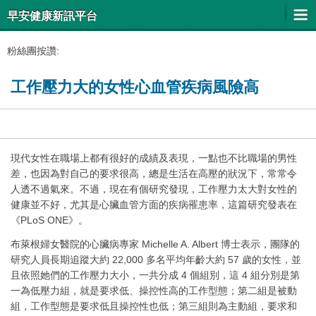
早安健康新訊平台
粉絲團按讚:
工作壓力大的女性心血管疾病風險高
現代女性在職場上都有很好的成績及表現，一點也不比職場的男性
差，也因為對自己的要求很高，總是生活在高壓的狀況下，常常令
人透不過氣來。不過，現在有個研究發現，工作壓力太大對女性的
健康並不好，尤其是心臟血管方面的疾病罹患率，這篇研究發表在
《PLoS ONE》。
布萊根婦女醫院的心臟病專家 Michelle A. Albert 博士表示，團隊的
研究人員長期追蹤大約 22,000 多名平均年齡大約 57 歲的女性，並
且依照她們的工作壓力大小，一共分成 4 個組別，這 4 組分別是第
一為低壓力組，就是要求低、操控性高的工作型態；第二組是被動
組，工作型態是要求低且操控性也低；第三組則為主動組，要求和