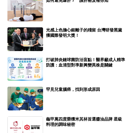
如何避免爆肝？ 護肝秘笈報你知
光感上色擔心銀離子的殘留 台灣研發黑黛
獲國際發明大獎！
打破肺炎鏈球菌防治盲點！醫界籲成人精準
防護：血清型對準新興變異株是關鍵
罕見兒童腦癌，找到形成原因
龜甲萬四度榮獲米其林首選醬油品牌 星級
料理的調味秘密