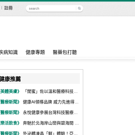
註冊
疾病知識
健康專題
醫藥包打聽
健康推薦
《美體美膚》
「閨蜜」佐以溫和醫療科技，陪伴女性找回身體舒適與自信
《醫療新聞》
健康AI領導品牌 威力先進得獎不斷 同獲『玉山獎』『金炬獎』最高肯定
《醫療新聞》
永悅健康參展台灣科技醫療展 展現數位健康全場景整合能力
《樂活飲食》
奔馳於北海岸山巒與碧海間 跑出屬於你的生命之光 『2026光境半程馬拉松挑戰賽－升龍道』火熱報名中
《醫療新聞》
外泌體凍晶「鮮」體驗！亞家生技解鎖24個月高活性 專利瓶蓋「秒回溶」超驚艷！醫科展秀「睛」亮神采