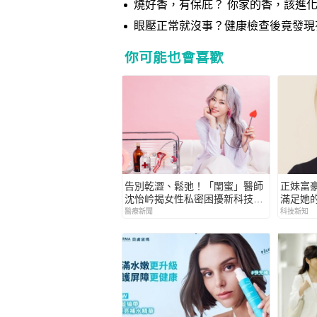
燒好香，有保庇？ 你家的香，該進
甚至影響嬰兒發育
眼壓正常就沒事？健康檢查後竟發現
助掌握全天波動
你可能也會喜歡
告別乾澀、鬆弛！「閨蜜」醫師
正妹富
沈怡岒揭女性私密困擾新科技解
滿足她
方
醫療新聞
科技新知