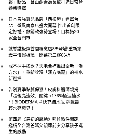
鬆」新品 含山酮素為長輩打造日常營
養新選擇
日本最強育兒品牌「西松屋」進軍台
北！微風南京店盛大開幕 推出首創限
定好禮、熱銷款強勢登場！目標拓20
家全台門市
就饗鐵板燒首間概念店8/5登場!重新定
義平價鐵板燒 開幕第二客66折
戒不掉手搖飲？天地合補推出全新「漢
方水」，重新詮釋「漢方底蘊」的補水
新選擇
告別夏季黏膩保濕！皮膚科醫師親揭
「超輕亮速效」關鍵 +176%極速補水
*！BIODERMA ＃快充補水瓶 挑戰最
輕水亮境界！
第四屆《最初的感動》照片徵件開跑
邀請全台灣爸媽父親節前夕分享孩子誕
生的感動