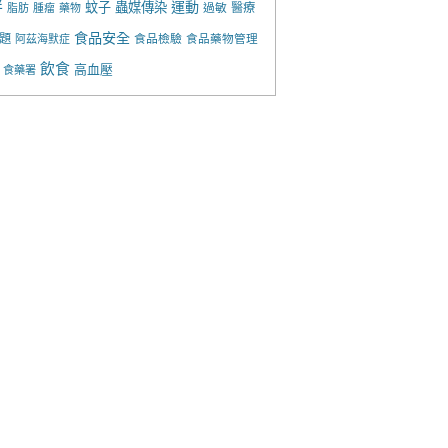
胖
運動
蚊子
蟲媒傳染
過敏
醫療
脂肪
腫瘤
藥物
食品安全
題
食品檢驗
食品藥物管理
阿茲海默症
飲食
高血壓
食藥署