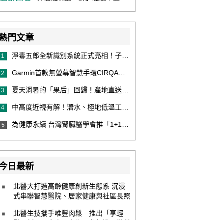
熱門文章
淨毒五郎全新識別系統正式亮相！子品牌然本再推體香噴霧新產品！
1
Garmin首款無螢幕智慧手環CIRQA登場 專注健康無須訂閱！ 輕量舒適風格百搭 生態系無縫串接 打造全天候零干擾健康與恢復管理新體驗
2
夏天消暑的「果后」回歸！產地直送泰國鮮山竹，打造夏日最頂級的天然補給
3
中高度近視有解！潛水、極地低溫工作者優選 EVO ICL 膠原蛋白眼內鏡
4
為健康永續 台灣腎臟醫學會推「1+1 Hold 好腎」 籲掌握eGFR＋UACR雙指標 及早把關腎健康
5
今日最新
北醫大打造高齡健康創新生態系 沉浸
式串聯智慧醫院、居家健康與社區長照
北醫生技攜手唯豐肉鬆 推出「享輕