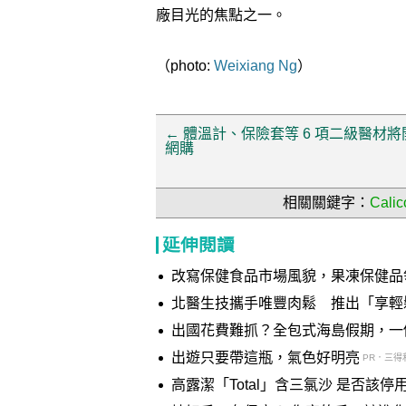
廠目光的焦點之一。
（photo:
Weixiang Ng
）
←
體溫計、保險套等 6 項二級醫材將
網購
相關關鍵字：
Calic
延伸閱讀
改寫保健食品市場風貌，果凍保健品
北醫生技攜手唯豐肉鬆 推出「享輕
出國花費難抓？全包式海島假期，一
出遊只要帶這瓶，氣色好明亮
PR．三得
高露潔「Total」含三氯沙 是否該停