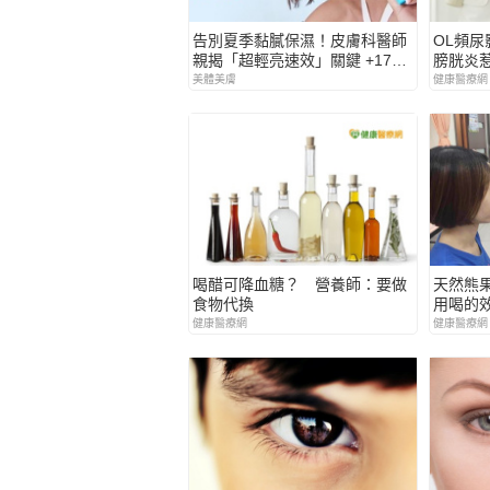
告別夏季黏膩保濕！皮膚科醫師
OL頻
親揭「超輕亮速效」關鍵 +176%
膀胱炎
極速補水*！BIODERMA ＃快充
美體美膚
健康醫療網
補水瓶 挑戰最輕水亮境界！
喝醋可降血糖？ 營養師：要做
天然熊
食物代換
用喝的效
健康醫療網
健康醫療網