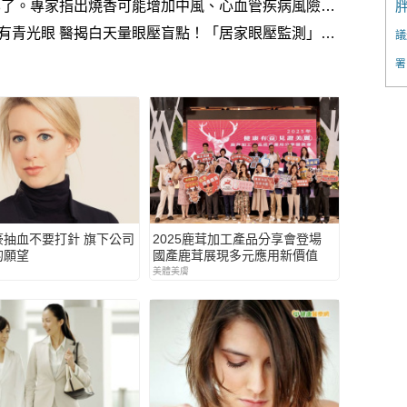
化了。專家指出燒香可能增加中風、心血管疾病風險，
有青光眼 醫揭白天量眼壓盲點！「居家眼壓監測」有
議
署
豪抽血不要打針 旗下公司
2025鹿茸加工產品分享會登場
的願望
國產鹿茸展現多元應用新價值
美體美膚