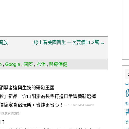
開放
線上看美國醫生 一次要價11.2萬
→
o
,
Google
,
國際
,
老化
,
醫療保健
中
領導者逢興生技的研發王國
鬆」新品 含山酮素為長輩打造日常營養新選擇
嬰
價搞定食宿玩樂，省錢更省心！
PR．Club Med Taiwan
利健康網路商店
用？
登