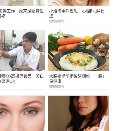
尿影響工作 原來是間質性
小燈泡事件省思 心理師提4建
惹禍
議
健康醫療網
果素KO高檔保養品 美白
大腸癌術前術後這樣吃 「腸」
果更OK
保健康
健康醫療網