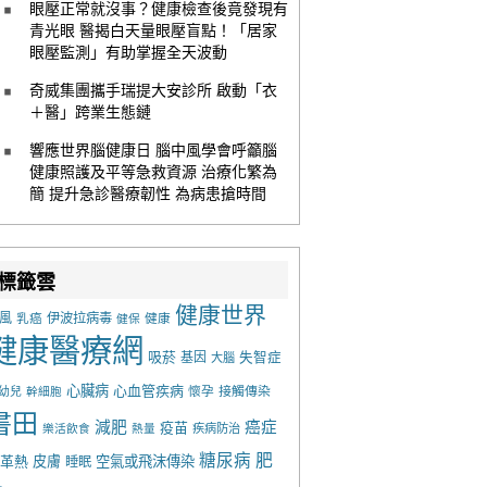
眼壓正常就沒事？健康檢查後竟發現有
青光眼 醫揭白天量眼壓盲點！「居家
眼壓監測」有助掌握全天波動
奇威集團攜手瑞提大安診所 啟動「衣
＋醫」跨業生態鏈
響應世界腦健康日 腦中風學會呼籲腦
健康照護及平等急救資源 治療化繁為
簡 提升急診醫療韌性 為病患搶時間
標籤雲
健康世界
風
乳癌
伊波拉病毒
健康
健保
健康醫療網
吸菸
基因
失智症
大腦
心臟病
心血管疾病
懷孕
接觸傳染
幼兒
幹細胞
書田
減肥
癌症
疫苗
樂活飲食
熱量
疾病防治
糖尿病
肥
革熱
皮膚
空氣或飛沫傳染
睡眠