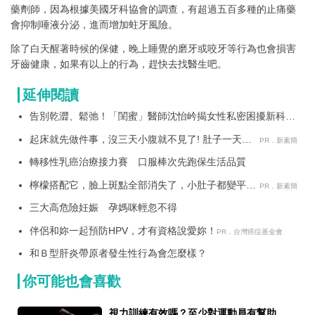
藥劑師，因為根據美國牙科協會的調查，有超過五百多種的止痛藥
會抑制唾液分泌，進而增加蛀牙風險。
除了白天醒著時候的保健，晚上睡覺的磨牙或咬牙等行為也會損害
牙齒健康，如果有以上的行為，趕快去找醫生吧。
延伸閱讀
告別乾澀、鬆弛！「閨蜜」醫師沈怡岒揭女性私密困擾新科技
解方
起床就先做件事，沒三天小腹就不見了! 肚子一天天
PR．新素簡
變小！
轉移性乳癌治療接力賽 口服棒次先跑保生活品質
檸檬搭配它，臉上斑點全部消失了，小肚子都變平坦
PR．新素簡
了
三大高危險妊娠 孕媽咪輕忽不得
伴侶和妳一起預防HPV，才有資格說愛妳！
PR．台灣癌症基金會
和Ｂ型肝炎帶原者發生性行為會怎麼樣？
你可能也會喜歡
視力訓練有效嗎？至少對運動員有幫助