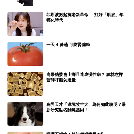
菲斯波掀起抗老新革命──打好「肌底」年
輕化時代
一天 4 蕃茄 可防腎臟癌
高果糖漿會上癮且造成慢性病？ 續林杰樑
醫師呼籲勿過量
狗界天才「邊境牧羊犬」為何如此聰明？最
新研究點名關鍵基因！