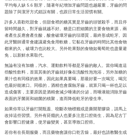
平均每人缺 5.6 顆牙，隨著年紀增加牙齒問題也越嚴重，牙齒的問
題除了與潔牙方式錯誤有關，也跟日常生活習慣有關。
許多人喜歡吃甜食，但甜食裡的糖其實是牙齒的頭號殺手，而且停
留時間越久，對牙齒就越不好。糖是口腔細菌的主要食物來源，兩
者產生反應會產生酸，酸會破壞牙齒的琺瑯質，最終形成蛀牙。因
此牙醫師通常會建議避免食用軟糖，它黏在牙齒的時間比其他食物
都來的久，破壞力也比較大。另外乾果類的食物如葡萄乾也盡量避
免，以新鮮水果取代。
無論有沒有加糖，汽水、運動飲料等都是牙齒的敵人。當你喝進這
些酸性飲料，首當其衝的牙齒就好像在洗酸性泡泡浴，另外加糖的
果汁也有同樣的效果，因此如果真要喝，那最好要一次喝完，喝完
也最好能漱口。同樣的，酒精也會腐蝕牙齒，就算只喝一杯也足以
造成傷害，主要原因是酒精會減少唾液的分泌，而唾液能消除牙齒
表面的牙菌斑和細菌的積聚，進而降低蛀牙的發生率。
如果你常以牙齒打開瓶蓋、咬斷衣物標籤或是撕開塑膠袋，請馬上
改掉這些習慣。另外有菸癮的人也要多注意口腔衛生，因為尼古丁
會影響口腔健康，使牙齒變黃，甚至導致口腔癌。
若你有在長期服藥，而且藥物會讓你口乾舌燥，最好也請教醫生或