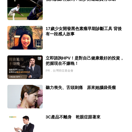
17歲少女開發黑色素瘤早期診斷工具 背後
有一段感人故事
立即諮詢HPV！是對自己健康最好的投資，
把握現在不嫌晚！
PR．台灣癌症基金會
聽力喪失、舌頭刺痛 原來她腦袋長瘤
3C產品不離身 乾眼症跟著來