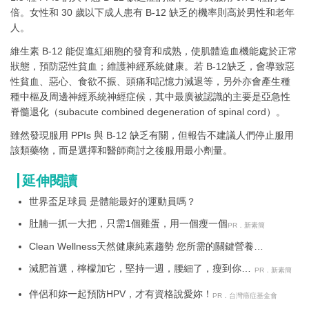
倍。女性和 30 歲以下成人患有 B-12 缺乏的機率則高於男性和老年
人。
維生素 B-12 能促進紅細胞的發育和成熟，使肌體造血機能處於正常
狀態，預防惡性貧血；維護神經系統健康。若 B-12缺乏，會導致惡
性貧血、惡心、食欲不振、頭痛和記憶力減退等，另外亦會產生種
種中樞及周邊神經系統神經症候，其中最廣被認識的主要是亞急性
脊髓退化（subacute combined degeneration of spinal cord）。
雖然發現服用 PPIs 與 B-12 缺乏有關，但報告不建議人們停止服用
該類藥物，而是選擇和醫師商討之後服用最小劑量。
延伸閱讀
世界盃足球員 是體能最好的運動員嗎？
肚腩一抓一大把，只需1個雞蛋，用一個瘦一個
PR．新素簡
Clean Wellness天然健康純素趨勢 您所需的關鍵營養
Veganvita植蘊素維他命來守護
減肥首選，檸檬加它，堅持一週，腰細了，瘦到你懷
PR．新素簡
疑人生
伴侶和妳一起預防HPV，才有資格說愛妳！
PR．台灣癌症基金會