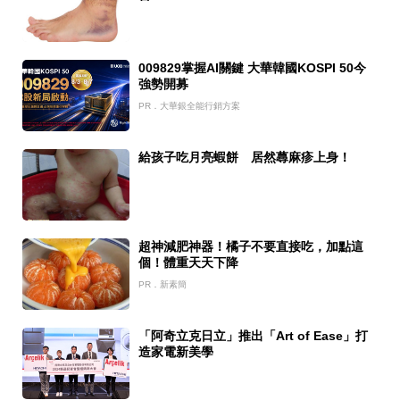
009829掌握AI關鍵 大華韓國KOSPI 50今
強勢開募
PR．大華銀全能行銷方案
給孩子吃月亮蝦餅 居然蕁麻疹上身！
超神減肥神器！橘子不要直接吃，加點這
個！體重天天下降
PR．新素簡
「阿奇立克日立」推出「Art of Ease」打
造家電新美學