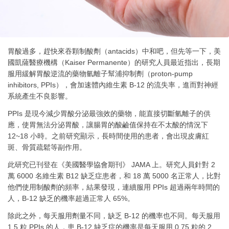
胃酸過多，趕快來吞顆制酸劑（antacids）中和吧，但先等一下，美
國凱薩醫療機構（Kaiser Permanente）的研究人員最近指出，長期
服用緩解胃酸逆流的藥物氫離子幫浦抑制劑（proton-pump
inhibitors, PPIs），會加速體內維生素 B-12 的流失率，進而對神經
系統產生不良影響。
PPIs 是現今減少胃酸分泌最強效的藥物，能直接切斷氫離子的供
應，使胃無法分泌胃酸，讓腸胃的酸鹼值保持在不太酸的情況下
12~18 小時。之前研究顯示，長時間使用的患者，會出現皮膚紅
斑、骨質疏鬆等副作用。
此研究已刊登在《美國醫學協會期刊》 JAMA 上。研究人員針對 2
萬 6000 名維生素 B12 缺乏症患者，和 18 萬 5000 名正常人，比對
他們使用制酸劑的頻率，結果發現，連續服用 PPIs 超過兩年時間的
人，B-12 缺乏的機率超過正常人 65%。
除此之外，每天服用劑量不同，缺乏 B-12 的機率也不同。每天服用
1.5 粒 PPIs 的人，患 B-12 缺乏症的機率是每天服用 0.75 粒的 2