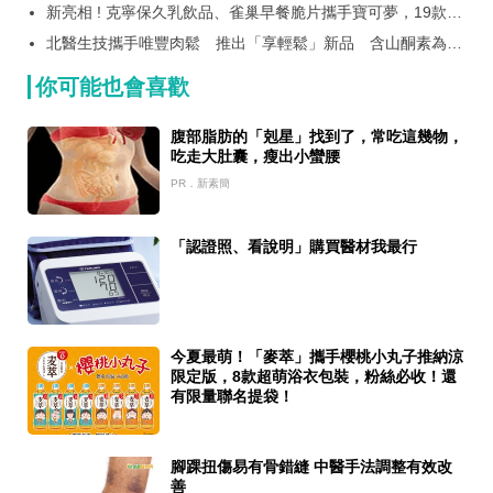
新亮相 ! 克寧保久乳飲品、雀巢早餐脆片攜手寶可夢，19款超
經典Q萌包裝，寶可夢迷準備好被收服吧
北醫生技攜手唯豐肉鬆 推出「享輕鬆」新品 含山酮素為長
輩打造日常營養新選擇
你可能也會喜歡
腹部脂肪的「剋星」找到了，常吃這幾物，
吃走大肚囊，瘦出小蠻腰
PR．新素簡
「認證照、看說明」購買醫材我最行
今夏最萌！「麥萃」攜手櫻桃小丸子推納涼
限定版，8款超萌浴衣包裝，粉絲必收！還
有限量聯名提袋！
腳踝扭傷易有骨錯縫 中醫手法調整有效改
善