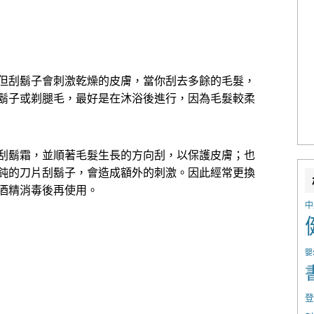
但刮鬍子會刺激乾燥的皮膚，當你刮去多餘的毛髮，
鬍子或剃腿毛，最好是在沐浴後進行，因為毛髮較柔
刮鬍霜，並順著毛髮生長的方向刮，以保護皮膚；也
鈍的刀片刮鬍子，會造成額外的刺激。因此經常更換
酒精消毒後再使用。
中
嬰
登