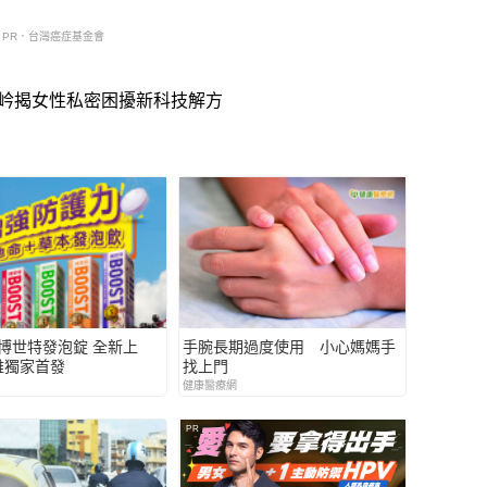
PR．台灣癌症基金會
岒揭女性私密困擾新科技解方
T博世特發泡錠 全新上
手腕長期過度使用 小心媽媽手
雅獨家首發
找上門
健康醫療網
PR