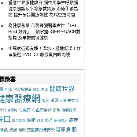
響應世界腦健康日 腦中風學會呼籲腦
健康照護及平等急救資源 治療化繁為
簡 提升急診醫療韌性 為病患搶時間
為健康永續 台灣腎臟醫學會推「1+1
Hold 好腎」 籲掌握eGFR＋UACR雙
指標 及早把關腎健康
中高度近視有解！潛水、極地低溫工作
者優選 EVO ICL 膠原蛋白眼內鏡
標籤雲
健康世界
風
乳癌
伊波拉病毒
健康
健保
健康醫療網
吸菸
基因
失智症
大腦
心臟病
心血管疾病
懷孕
接觸傳染
幼兒
幹細胞
書田
減肥
癌症
疫苗
樂活飲食
熱量
疾病防治
糖尿病
肥
革熱
皮膚
空氣或飛沫傳染
睡眠