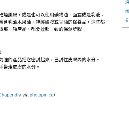
議
乾燥肌膚，或是也可以使用礦物油、面霜或是乳液。
署
富含乳油木果油、神經醯胺或甘油的保養品，這些都
擇那一項產品，都要遵照一致的保濕步驟：
秒
力強的產品把它密封起來，已封住皮膚內的水分。
手帶走皮膚的水分。
Chapendra
via
photopin
cc
）