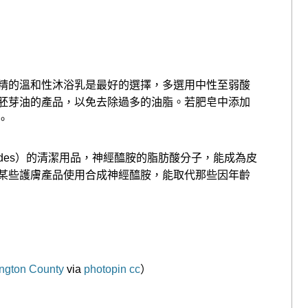
精的溫和性沐浴乳是最好的選擇，多選用中性至弱酸
胚芽油的產品，以免去除過多的油脂。若肥皂中添加
。
ides）的清潔用品，神經醯胺的脂肪酸分子，能成為皮
某些護膚產品使用合成神經醯胺，能取代那些因年齡
ington County
via
photopin
cc
）