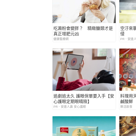
吃澱粉會變胖？ 精緻醣類才是
空汙來
真正增肥元凶
侵
健康醫療網
PR．安達
PR
追劇追太久 護眼保單要入手【安
料理用
心護眼定期眼睛險】
鹹酸鮮
PR．安達人壽 安心護眼
樂活飲食