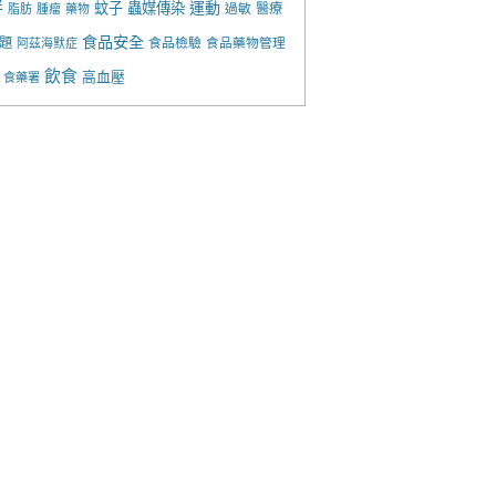
胖
運動
蚊子
蟲媒傳染
過敏
醫療
脂肪
腫瘤
藥物
食品安全
題
食品檢驗
食品藥物管理
阿茲海默症
飲食
高血壓
食藥署