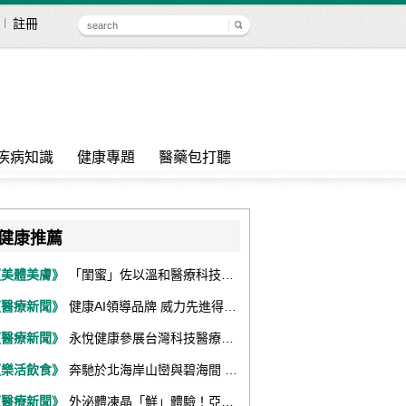
註冊
疾病知識
健康專題
醫藥包打聽
健康推薦
《美體美膚》
「閨蜜」佐以溫和醫療科技，陪伴女性找回身體舒適與自信
《醫療新聞》
健康AI領導品牌 威力先進得獎不斷 同獲『玉山獎』『金炬獎』最高肯定
《醫療新聞》
永悅健康參展台灣科技醫療展 展現數位健康全場景整合能力
《樂活飲食》
奔馳於北海岸山巒與碧海間 跑出屬於你的生命之光 『2026光境半程馬拉松挑戰賽－升龍道』火熱報名中
《醫療新聞》
外泌體凍晶「鮮」體驗！亞家生技解鎖24個月高活性 專利瓶蓋「秒回溶」超驚艷！醫科展秀「睛」亮神采