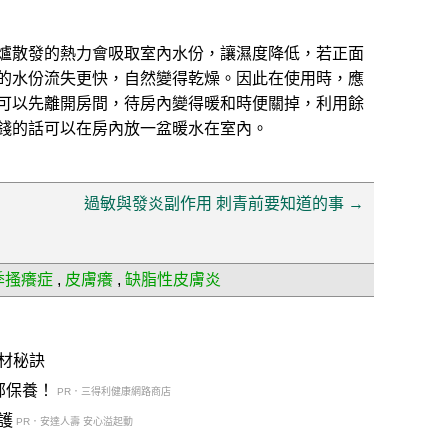
爐散發的熱力會吸取室內水份，讓濕度降低，若正面
的水份流失更快，自然變得乾燥。因此在使用時，應
可以先離開房間，待房內變得暖和時便關掉，利用餘
錢的話可以在房內放一盆暖水在室內。
過敏與發炎副作用 刺青前要知道的事
→
季搔癢症
,
皮膚癢
,
缺脂性皮膚炎
材秘訣
部保養！
PR．三得利健康網路商店
護
PR．安達人壽 安心溢起動