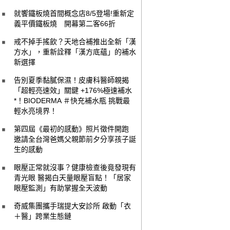
就饗鐵板燒首間概念店8/5登場!重新定
義平價鐵板燒 開幕第二客66折
戒不掉手搖飲？天地合補推出全新「漢
方水」，重新詮釋「漢方底蘊」的補水
新選擇
告別夏季黏膩保濕！皮膚科醫師親揭
「超輕亮速效」關鍵 +176%極速補水
*！BIODERMA ＃快充補水瓶 挑戰最
輕水亮境界！
第四屆《最初的感動》照片徵件開跑
邀請全台灣爸媽父親節前夕分享孩子誕
生的感動
眼壓正常就沒事？健康檢查後竟發現有
青光眼 醫揭白天量眼壓盲點！「居家
眼壓監測」有助掌握全天波動
奇威集團攜手瑞提大安診所 啟動「衣
＋醫」跨業生態鏈