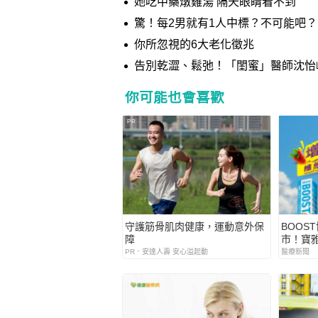
她吃中藥燉雞湯 隔天眼睛看不到
驚！每2男就有1人中標？不可能吧？
你所忽視的6大老化徵兆
告別乾澀、鬆弛！「閨蜜」醫師沈怡
你可能也會喜歡
PR
守護筋骨肌肉健康，運動意外保
BOOS
障
市！寶
PR．安達人壽 安心溢起動
醫療新聞
PR