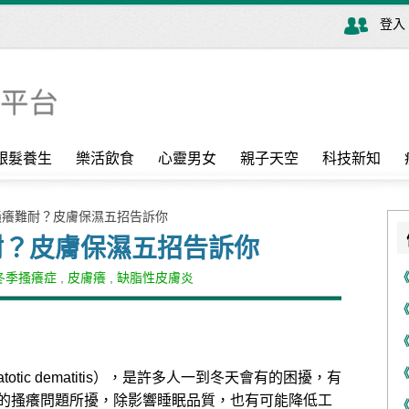
登入
銀髮養生
樂活飲食
心靈男女
親子天空
科技新知
搔癢難耐？皮膚保濕五招告訴你
耐？皮膚保濕五招告訴你
冬季搔癢症
,
皮膚癢
,
缺脂性皮膚炎
tic dematitis），是許多人一到冬天會有的困擾，有
的搔癢問題所擾，除影響睡眠品質，也有可能降低工