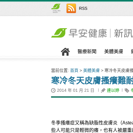
RSS
醫療新聞
美體美膚
當前位置:
首頁
>
美體美膚
> 寒冷冬天皮膚
寒冷冬天皮膚搔癢難
2014 年 01 月 21 日
連以婷
冬季搔癢症又稱為缺脂性皮膚炎（Asteato
些人可能只是輕微的癢，也有人被嚴重