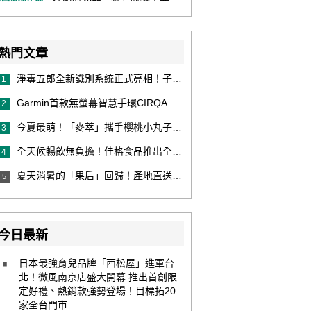
熱門文章
淨毒五郎全新識別系統正式亮相！子品牌然本再推體香噴霧新產品！
1
Garmin首款無螢幕智慧手環CIRQA登場 專注健康無須訂閱！ 輕量舒適風格百搭 生態系無縫串接 打造全天候零干擾健康與恢復管理新體驗
2
今夏最萌！「麥萃」攜手櫻桃小丸子推納涼限定版，8款超萌浴衣包裝，粉絲必收！還有限量聯名提袋！
3
全天候暢飲無負擔！佳格食品推出全新穀物茶品牌「穀萃」 首發「穀萃 蕎麥國寶茶」無糖、0咖啡因 24小時暖心陪伴
4
夏天消暑的「果后」回歸！產地直送泰國鮮山竹，打造夏日最頂級的天然補給
5
今日最新
日本最強育兒品牌「西松屋」進軍台
北！微風南京店盛大開幕 推出首創限
定好禮、熱銷款強勢登場！目標拓20
家全台門市