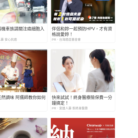
襲機車族請關注癌細胞入
伴侶和妳一起預防HPV，才有資
格說愛妳！
人壽 安心抗癌
PR．台灣癌症基金會
PR
天然調味 阿儒師教你如何
快來試試！終身醫療險保費一分
鐘搞定！
PR．安達人壽 新終身醫靠