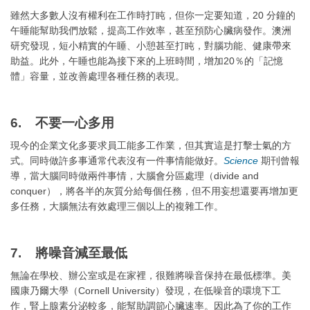
雖然大多數人沒有權利在工作時打盹，但你一定要知道，20 分鐘的
午睡能幫助我們放鬆，提高工作效率，甚至預防心臟病發作。澳洲
研究發現，短小精實的午睡、小憩甚至打盹，對腦功能、健康帶來
助益。此外，午睡也能為接下來的上班時間，增加20％的「記憶
體」容量，並改善處理各種任務的表現。
6. 不要一心多用
現今的企業文化多要求員工能多工作業，但其實這是打擊士氣的方
式。同時做許多事通常代表沒有一件事情能做好。
Science
期刊曾報
導，當大腦同時做兩件事情，大腦會分區處理（divide and
conquer），將各半的灰質分給每個任務，但不用妄想還要再增加更
多任務，大腦無法有效處理三個以上的複雜工作。
7. 將噪音減至最低
無論在學校、辦公室或是在家裡，很難將噪音保持在最低標準。美
國康乃爾大學（Cornell University）發現，在低噪音的環境下工
作，腎上腺素分泌較多，能幫助調節心臟速率。因此為了你的工作