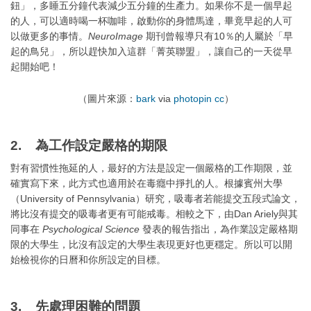
鈕」，多睡五分鐘代表減少五分鐘的生產力。如果你不是一個早起
的人，可以適時喝一杯咖啡，啟動你的身體馬達，畢竟早起的人可
以做更多的事情。
NeuroImage
期刊曾報導只有10％的人屬於「早
起的鳥兒」，所以趕快加入這群「菁英聯盟」，讓自己的一天從早
起開始吧！
（圖片來源：
bark
via
photopin
cc
）
2. 為工作設定嚴格的期限
對有習慣性拖延的人，最好的方法是設定一個嚴格的工作期限，並
確實寫下來，此方式也適用於在毒癮中掙扎的人。根據賓州大學
（University of Pennsylvania）研究，吸毒者若能提交五段式論文，
將比沒有提交的吸毒者更有可能戒毒。相較之下，由Dan Ariely與其
同事在
Psychological Science
發表的報告指出，為作業設定嚴格期
限的大學生，比沒有設定的大學生表現更好也更穩定。所以可以開
始檢視你的日曆和你所設定的目標。
3. 先處理困難的問題