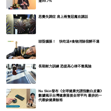
達99.7%
思覺失調症 肩上兩隻惡魔在講話
頭昏腦脹！ 快吃這4食物消除宿醉不適
長期耐力訓練 恐提高心律不整風險
Nu Skin發布《全球健康光譜指數白皮書》
數據揭示台灣健康落後全球平均 最拚的一
代最缺健康餘裕