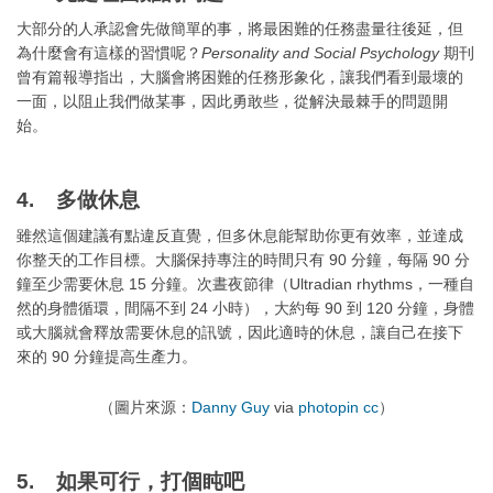
大部分的人承認會先做簡單的事，將最困難的任務盡量往後延，但
為什麼會有這樣的習慣呢？
Personality and Social Psychology
期刊
曾有篇報導指出，大腦會將困難的任務形象化，讓我們看到最壞的
一面，以阻止我們做某事，因此勇敢些，從解決最棘手的問題開
始。
4. 多做休息
雖然這個建議有點違反直覺，但多休息能幫助你更有效率，並達成
你整天的工作目標。大腦保持專注的時間只有 90 分鐘，每隔 90 分
鐘至少需要休息 15 分鐘。次晝夜節律（Ultradian rhythms，一種自
然的身體循環，間隔不到 24 小時），大約每 90 到 120 分鐘，身體
或大腦就會釋放需要休息的訊號，因此適時的休息，讓自己在接下
來的 90 分鐘提高生產力。
（圖片來源：
Danny Guy
via
photopin
cc
）
5. 如果可行，打個盹吧