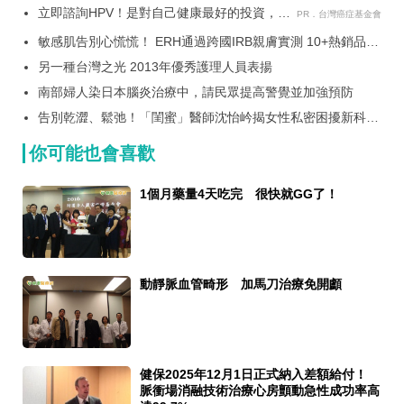
立即諮詢HPV！是對自己健康最好的投資，把
PR．台灣癌症基金會
握現在不嫌晚！
敏感肌告別心慌慌！ ERH通過跨國IRB親膚實測 10+熱銷品
「EXCELLENT」等級 安全無刺激國際肯定
另一種台灣之光 2013年優秀護理人員表揚
南部婦人染日本腦炎治療中，請民眾提高警覺並加強預防
告別乾澀、鬆弛！「閨蜜」醫師沈怡岒揭女性私密困擾新科技
解方
你可能也會喜歡
1個月藥量4天吃完 很快就GG了！
動靜脈血管畸形 加馬刀治療免開顱
健保2025年12月1日正式納入差額給付！
脈衝場消融技術治療心房顫動急性成功率高