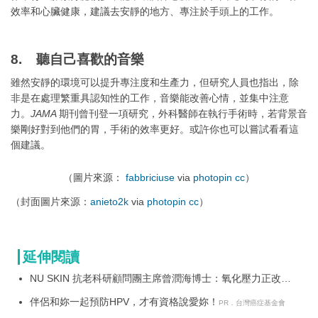
效率和心臟健康，建議去安靜的地方、專注於手頭上的工作。
8. 聽自己喜歡的音樂
雖然安靜的環境可以提升專注度和生產力，但研究人員也指出，除
非是在處理繁重具認知性的工作，音樂能改善心情，並集中注意
力。
JAMA
期刊曾刊登一項研究，外科醫師在執行手術時，若背景音
樂剛好對到他們的胃，手術的效率更好。或許你也可以嘗試看看這
個建議。
（圖片來源：
fabbriciuse
via
photopin
cc
）
（封面圖片來源：
anieto2k
via
photopin
cc
）
延伸閱讀
NU SKIN 抗老科研顧問團主席曾潤海博士：氧化壓力正改寫
全球健康模式 Prysm iO 開啟「一指量化健康」新時代 驗證營
伴侶和妳一起預防HPV，才有資格說愛妳！
養投資是否真正到位
PR．台灣癌症基金會