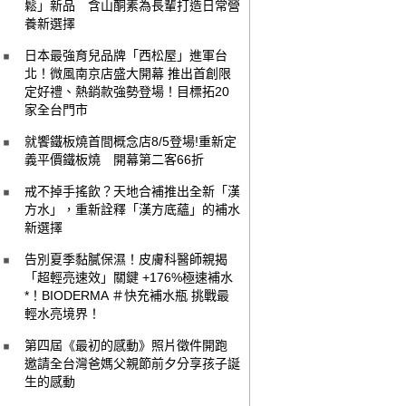
鬆」新品 含山酮素為長輩打造日常營
養新選擇
日本最強育兒品牌「西松屋」進軍台
北！微風南京店盛大開幕 推出首創限
定好禮、熱銷款強勢登場！目標拓20
家全台門市
就饗鐵板燒首間概念店8/5登場!重新定
義平價鐵板燒 開幕第二客66折
戒不掉手搖飲？天地合補推出全新「漢
方水」，重新詮釋「漢方底蘊」的補水
新選擇
告別夏季黏膩保濕！皮膚科醫師親揭
「超輕亮速效」關鍵 +176%極速補水
*！BIODERMA ＃快充補水瓶 挑戰最
輕水亮境界！
第四屆《最初的感動》照片徵件開跑
邀請全台灣爸媽父親節前夕分享孩子誕
生的感動