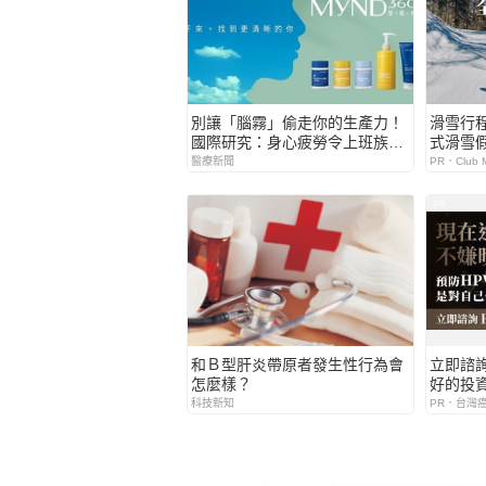
別讓「腦霧」偷走你的生產力！
滑雪行
國際研究：身心疲勞令上班族年
式滑雪
損 1 個月產值 Nu Skin 推
全包不
醫療新聞
PR．Club M
MyND360 效率膠囊與憶力軟膠
囊，啟動「效率、憶力」雙重守
PR
護
和Ｂ型肝炎帶原者發生性行為會
立即諮
怎麼樣？
好的投
科技新知
PR．台灣