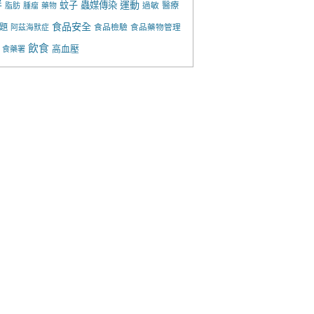
胖
運動
蚊子
蟲媒傳染
過敏
醫療
脂肪
腫瘤
藥物
食品安全
題
食品檢驗
食品藥物管理
阿茲海默症
飲食
高血壓
食藥署