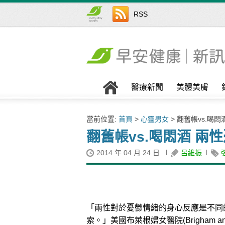
RSS
醫療新聞
美體美膚
當前位置:
首頁
>
心靈男女
> 翻舊帳vs.喝
翻舊帳vs.喝悶酒 兩
2014 年 04 月 24 日
呂維振
「兩性對於憂鬱情緒的身心反應是不同
索。」美國布萊根婦女醫院(Brigham and 