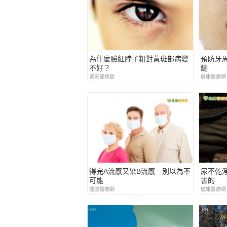
為什麼臉紅脖子粗對黃斑部病變
預防牙
不好？
鍵
黃斑部病變
健康醫療網
得完A流感又染B流感 別以為不
尿不乾
可能
害的
健康醫療網
健康醫療網
PR