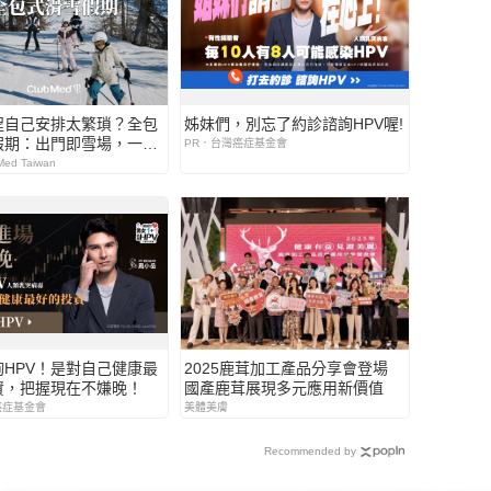
程自己安排太繁瑣？全包
姊妹們，別忘了約診諮詢HPV喔!
假期：出門即雪場，一價
PR．台灣癌症基金會
怕預算爆表！
ed Taiwan
詢HPV！是對自己健康最
2025鹿茸加工產品分享會登場
資，把握現在不嫌晚！
國產鹿茸展現多元應用新價值
癌症基金會
美體美膚
Recommended by