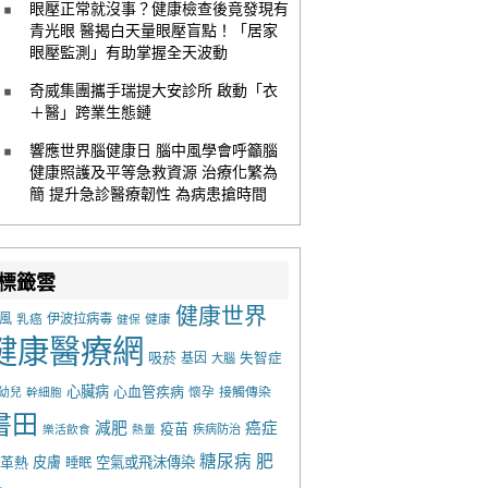
眼壓正常就沒事？健康檢查後竟發現有
青光眼 醫揭白天量眼壓盲點！「居家
眼壓監測」有助掌握全天波動
奇威集團攜手瑞提大安診所 啟動「衣
＋醫」跨業生態鏈
響應世界腦健康日 腦中風學會呼籲腦
健康照護及平等急救資源 治療化繁為
簡 提升急診醫療韌性 為病患搶時間
標籤雲
健康世界
風
乳癌
伊波拉病毒
健康
健保
健康醫療網
吸菸
基因
失智症
大腦
心臟病
心血管疾病
懷孕
接觸傳染
幼兒
幹細胞
書田
減肥
癌症
疫苗
樂活飲食
熱量
疾病防治
糖尿病
肥
革熱
皮膚
空氣或飛沫傳染
睡眠