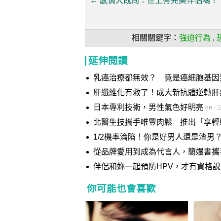
←
感情大哉問：世上有完美伴侶嗎？
相關關鍵字：
強迫行為
,
延伸閱讀
乳癌治療都無效？ 竟是癌細胞基因
肝纖維化有救了！成大新抗體逆轉肝
日本專利技術，男性氣色好明亮
PR．
北醫生技攜手唯豐肉鬆 推出「享輕
1/2機率淪陷！你是好男人還是渣男
從品牌愛用到成為代言人，簡嫚書攜手A
守護方程式」
伴侶和妳一起預防HPV，才有資格
你可能也會喜歡