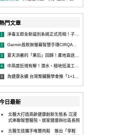
熱門文章
淨毒五郎全新識別系統正式亮相！子品牌然本再推體香噴霧新產品！
1
Garmin首款無螢幕智慧手環CIRQA登場 專注健康無須訂閱！ 輕量舒適風格百搭 生態系無縫串接 打造全天候零干擾健康與恢復管理新體驗
2
夏天消暑的「果后」回歸！產地直送泰國鮮山竹，打造夏日最頂級的天然補給
3
中高度近視有解！潛水、極地低溫工作者優選 EVO ICL 膠原蛋白眼內鏡
4
為健康永續 台灣腎臟醫學會推「1+1 Hold 好腎」 籲掌握eGFR＋UACR雙指標 及早把關腎健康
5
今日最新
北醫大打造高齡健康創新生態系 沉浸
式串聯智慧醫院、居家健康與社區長照
北醫生技攜手唯豐肉鬆 推出「享輕