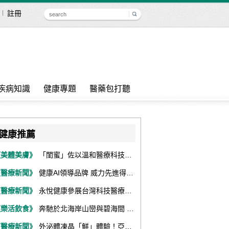
註冊
疾病知識
健康專題
醫藥包打聽
健康推薦
《美體美膚》
「閨蜜」佐以溫和醫療科技，陪伴女性找回身體舒適與自信
《醫療新聞》
健康AI領導品牌 威力先進得獎不斷 同獲『玉山獎』『金炬獎』最高肯定
《醫療新聞》
永悅健康參展台灣科技醫療展 展現數位健康全場景整合能力
《樂活飲食》
奔馳於北海岸山巒與碧海間 跑出屬於你的生命之光 『2026光境半程馬拉松挑戰賽－升龍道』火熱報名中
《醫療新聞》
外泌體凍晶「鮮」體驗！亞家生技解鎖24個月高活性 專利瓶蓋「秒回溶」超驚艷！醫科展秀「睛」亮神采