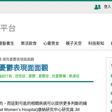
登入
銀髮養生
樂活飲食
心靈男女
親子天空
科技新知
悶酒 兩性憂鬱表現面面觀
性憂鬱表現面面觀
強迫行為
,
恐慌症
,
憂鬱
,
憂鬱症
,
抗憂鬱藥
,
焦慮症
的，而這對可能的相關疾病可以提供更多判斷的線
Women’s Hospital)康納研究中心研究員 Jill