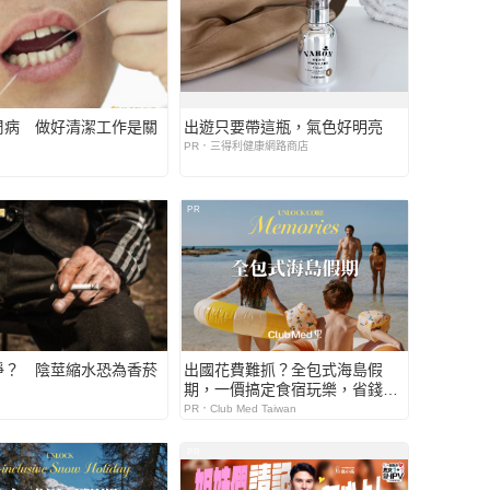
周病 做好清潔工作是關
出遊只要帶這瓶，氣色好明亮
PR．三得利健康網路商店
PR
淨？ 陰莖縮水恐為香菸
出國花費難抓？全包式海島假
期，一價搞定食宿玩樂，省錢更
省心！
PR．Club Med Taiwan
PR