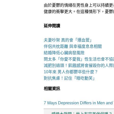
由於憂鬱的情緒在男性身上可以持續更
健康的衝擊更大。在這種情形下，憂鬱
延伸閱讀
夫妻吵架 真的會「爆血管」
伴侶共枕距離 與幸福度息息相關
結婚降低心臟病發風險
問太多「你愛不愛我」性生活也會不協
減肥別過頭！飢餓感將會摧毀你的人際
10年來 男人你都鬱卒些什麼？
對抗焦慮！記住「睡吃動笑」
相關資訊
7 Ways Depression Differs in Men an