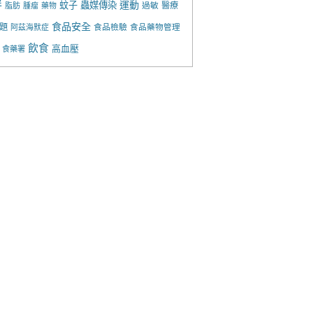
胖
運動
蚊子
蟲媒傳染
過敏
醫療
脂肪
腫瘤
藥物
食品安全
題
食品檢驗
食品藥物管理
阿茲海默症
飲食
高血壓
食藥署