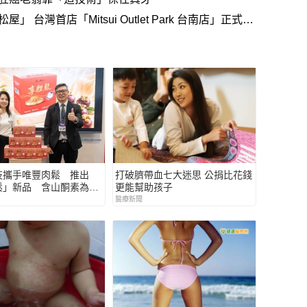
灣首店「Mitsui Outlet Park 台南店」正式開
技攜手唯豐肉鬆 推出
打破臍帶血七大迷思 公捐比花錢
鬆」新品 含山酮素為長
更能幫助孩子
日常營養新選擇
醫療新聞