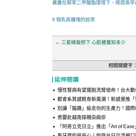
暴露在鄰苯二甲酸酯環境下，將提高早
8 個乳房腫塊的迷思
←
三星總裁倒下 心肌梗塞知多少
相關關鍵字
延伸閱讀
慢性腎病有望擺脫洗腎宿命！台大動
惡化 榮獲國家新創獎肯定
都會系質感輕食新風潮！新感覺推「雙重巧克力夾心」 添加深
織 打造多層次味蕾體驗
別讓「腦霧」偷走你的生產力！國際研究：身心
MyND360 效率膠囊與憶力軟膠囊
男嬰赴越南探親染麻疹
「阿奇立克日立」推出「Art of Ea
看牙買的是安心！悅庭台日交流揭口