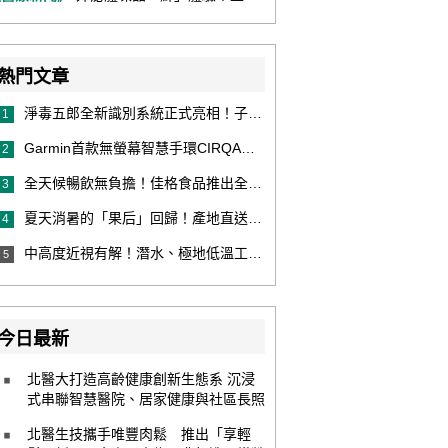
熱門文章
淨毒五郎全新識別系統正式亮相！子品牌然本再推體香噴霧新產品！
1
Garmin首款無螢幕智慧手環CIRQA登場 專注健康無須訂閱！ 輕量舒適風格百搭 生態系無縫串接 打造全天候零干擾健康與恢復管理新體驗
2
全天候暢飲無負擔！佳格食品推出全新穀物茶品牌「穀萃」 首發「穀萃 蕎麥國寶茶」無糖、0咖啡因 24小時暖心陪伴
3
夏天消暑的「果后」回歸！產地直送泰國鮮山竹，打造夏日最頂級的天然補給
4
中高度近視有解！潛水、極地低溫工作者優選 EVO ICL 膠原蛋白眼內鏡
5
今日最新
北醫大打造高齡健康創新生態系 沉浸
式串聯智慧醫院、居家健康與社區長照
北醫生技攜手唯豐肉鬆 推出「享輕