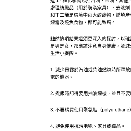
這 17 種化學物包括汽油、柴油、其
處理紡織品（用於裝潢家具）、去漆劑
和丁二烯是環境中兩大致癌物，燃燒產
煙霧及燒焦食物，都可能致癌。
雖然這項結果還須更深入的探討，以確
是男是女，都應該注意自身健康，並減
生活小提醒。
1. 減少暴露於汽油或柴油燃燒時所釋
電的機器。
2. 煮飯時記得要用抽油煙機，並且不
3. 不要購買使用聚氨脂（polyure
4. 避免使用抗污地毯、家具或織品。