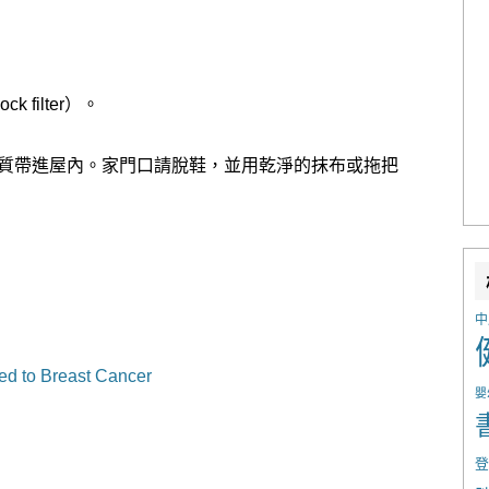
 filter）。
物質帶進屋內。家門口請脫鞋，並用乾淨的抹布或拖把
0）
中
ed to Breast Cancer
嬰
登