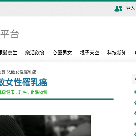
登入
銀髮養生
樂活飲食
心靈男女
親子天空
科技新知
物質 恐致女性罹乳癌
恐致女性罹乳癌
乳房健康
,
乳癌
,
化學物質