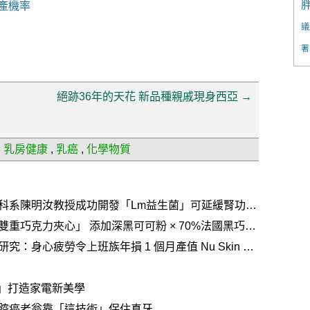
產機率
議
署
絕跡36年的天花 新品種親戚現身西亞
→
：
乳房健康
,
乳癌
,
化學物質
科系陳明汝教授成功開發「Lm益生菌」可延緩腎功能
黑可可粉 × 70%法國黑巧交
疲勞令上班族年損 1 個月產值 Nu Skin 推
，啟動「效率、憶力」雙重守護
se」打造家電新美學
腔癌老翁靠「這技術」保住真牙