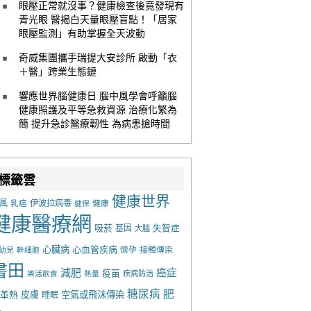
眼壓正常就沒事？健康檢查後竟發現有
青光眼 醫揭白天量眼壓盲點！「居家
眼壓監測」有助掌握全天波動
奇威集團攜手瑞提大安診所 啟動「衣
＋醫」跨業生態鏈
響應世界腦健康日 腦中風學會呼籲腦
健康照護及平等急救資源 治療化繁為
簡 提升急診醫療韌性 為病患搶時間
標籤雲
健康世界
風
乳癌
伊波拉病毒
健康
健保
健康醫療網
吸菸
基因
失智症
大腦
心臟病
心血管疾病
懷孕
接觸傳染
幼兒
幹細胞
書田
減肥
癌症
疫苗
樂活飲食
熱量
疾病防治
糖尿病
肥
革熱
皮膚
空氣或飛沫傳染
睡眠