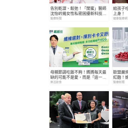
告別乾澀、鬆弛！「閨蜜」醫師
給孩子
沈怡岒揭女性私密困擾新科技解
上身！
方
醫療新聞
健康醫療網
母親節請吃飯不夠！媽媽每天最
歐盟嚴規禁
缺的可能不是愛，而是「這一
紅麴！
項」！
料 展
樂活飲食
醫療新聞