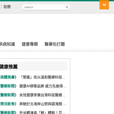
註冊
疾病知識
健康專題
醫藥包打聽
健康推薦
《美體美膚》
「閨蜜」佐以溫和醫療科技，陪伴女性找回身體舒適與自信
《醫療新聞》
健康AI領導品牌 威力先進得獎不斷 同獲『玉山獎』『金炬獎』最高肯定
《醫療新聞》
永悅健康參展台灣科技醫療展 展現數位健康全場景整合能力
《樂活飲食》
奔馳於北海岸山巒與碧海間 跑出屬於你的生命之光 『2026光境半程馬拉松挑戰賽－升龍道』火熱報名中
《醫療新聞》
外泌體凍晶「鮮」體驗！亞家生技解鎖24個月高活性 專利瓶蓋「秒回溶」超驚艷！醫科展秀「睛」亮神采