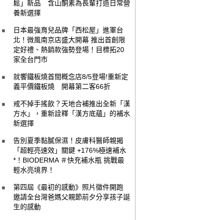
鬆」新品 含山酮素為長輩打造日常營
養新選擇
日本最強育兒品牌「西松屋」進軍台
北！微風南京店盛大開幕 推出首創限
定好禮、熱銷款強勢登場！目標拓20
家全台門市
就饗鐵板燒首間概念店8/5登場!重新定
義平價鐵板燒 開幕第二客66折
戒不掉手搖飲？天地合補推出全新「漢
方水」，重新詮釋「漢方底蘊」的補水
新選擇
告別夏季黏膩保濕！皮膚科醫師親揭
「超輕亮速效」關鍵 +176%極速補水
*！BIODERMA ＃快充補水瓶 挑戰最
輕水亮境界！
第四屆《最初的感動》照片徵件開跑
邀請全台灣爸媽父親節前夕分享孩子誕
生的感動