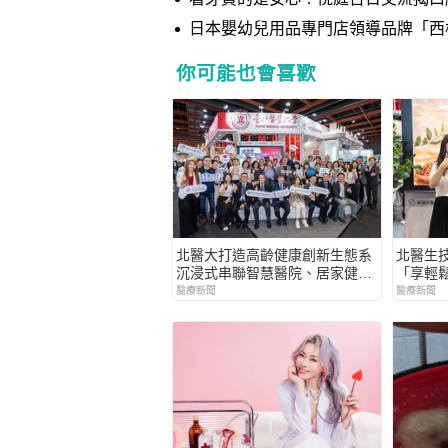
日本嬰幼兒用品專門店領導品牌「西松屋」 台
幕
你可能也會喜歡
北醫大打造高齡健康創新生態系
北醫生
沉浸式串聯智慧醫院、居家健康
「享輕
與社區長照
輩打造
醫療新聞
醫療新聞