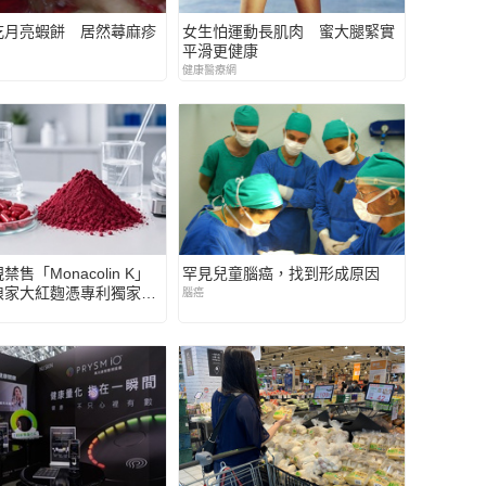
吃月亮蝦餅 居然蕁麻疹
女生怕運動長肌肉 蜜大腿緊實
平滑更健康
健康醫療網
售「Monacolin K」
罕見兒童腦癌，找到形成原因
娘家大紅麴憑專利獨家原
腦癌
現極致安全性成全球新趨勢