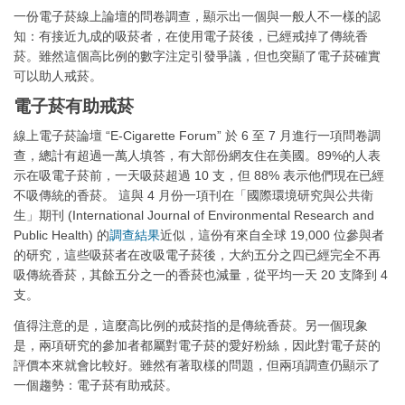
一份電子菸線上論壇的問卷調查，顯示出一個與一般人不一樣的認
知：有接近九成的吸菸者，在使用電子菸後，已經戒掉了傳統香
菸。雖然這個高比例的數字注定引發爭議，但也突顯了電子菸確實
可以助人戒菸。
電子菸有助戒菸
線上電子菸論壇 “E-Cigarette Forum” 於 6 至 7 月進行一項問卷調
查，總計有超過一萬人填答，有大部份網友住在美國。89%的人表
示在吸電子菸前，一天吸菸超過 10 支，但 88% 表示他們現在已經
不吸傳統的香菸。 這與 4 月份一項刊在「國際環境研究與公共衛
生」期刊 (International Journal of Environmental Research and
Public Health) 的
調查結果
近似，這份有來自全球 19,000 位參與者
的研究，這些吸菸者在改吸電子菸後，大約五分之四已經完全不再
吸傳統香菸，其餘五分之一的香菸也減量，從平均一天 20 支降到 4
支。
值得注意的是，這麼高比例的戒菸指的是傳統香菸。另一個現象
是，兩項研究的參加者都屬對電子菸的愛好粉絲，因此對電子菸的
評價本來就會比較好。雖然有著取樣的問題，但兩項調查仍顯示了
一個趨勢：電子菸有助戒菸。