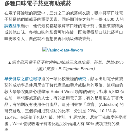
多種口味電子菸更有助戒菸
在電子菸論壇的調查中，三分之二的戒菸網友說，吸非菸草口味電
子菸是他們能戒菸的重要因素。同份期刊在之前的一份 4,500 人的
調查結果
顯示，他們最初都是吸菸草口味的電子菸，但後來都轉換
成其他口味。多種口味的影響可能在於，既然覺得新口味比菸草口
味更吸引人，自然就不會想要再回頭吸傳統香菸。
▲調查顯示電子菸受歡迎的口味前三名為水果、菸草、烘焙/點心
（圖片來源：E-Cigarette Forum）
早安健康之前也報導
過另一項比較嚴謹的
研究
，顯示出用電子菸戒
菸的成功率是使用尼古丁替代產品如嚼片或貼片的兩倍。這項由倫
敦大學學院健康心理學家 Robert West 領導的研究，找來 5,863 位
在前一年想要戒菸的人士，有的是用電子菸，有的是用尼古丁替代
品，有的則沒有使用任何產品。這分刊登在「成癮」(Addiction) 的
研究發現，三個群組戒菸成功的比率，分別是 20%、10.1% 與
15.4%。在調整了包括年齡、性別、社經地位、尼古丁依賴度等變項
後，West 發現吸電子菸者比起另外兩組人有 60% 成功戒菸的機
率。