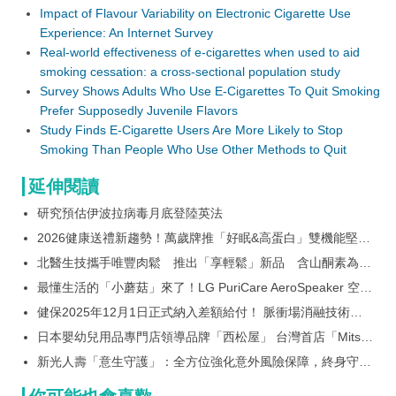
Impact of Flavour Variability on Electronic Cigarette Use
Experience: An Internet Survey
Real-world effectiveness of e-cigarettes when used to aid
smoking cessation: a cross-sectional population study
Survey Shows Adults Who Use E-Cigarettes To Quit Smoking
Prefer Supposedly Juvenile Flavors
Study Finds E-Cigarette Users Are More Likely to Stop
Smoking Than People Who Use Other Methods to Quit
延伸閱讀
研究預估伊波拉病毒月底登陸英法
2026健康送禮新趨勢！萬歲牌推「好眠&高蛋白」雙機能堅果
飲禮盒登場
北醫生技攜手唯豐肉鬆 推出「享輕鬆」新品 含山酮素為長
輩打造日常營養新選擇
最懂生活的「小蘑菇」來了！LG PuriCare AeroSpeaker 空氣
清淨機預購衝破 1,600 萬 傢俱化家電再升級：360° 全向性音
健保2025年12月1日正式納入差額給付！ 脈衝場消融技術治
響 x 變化式氛圍燈光一次到位
療心房顫動急性成功率高達99.7%
日本嬰幼兒用品專門店領導品牌「西松屋」 台灣首店「Mitsui
Outlet Park 台南店」正式開幕
新光人壽「意生守護」：全方位強化意外風險保障，終身守護
規劃更完備