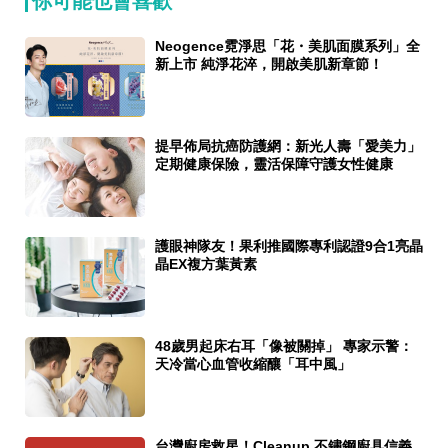
你可能也會喜歡
Neogence霓淨思「花・美肌面膜系列」全
新上市 純淨花淬，開啟美肌新章節！
提早佈局抗癌防護網：新光人壽「愛美力」
定期健康保險，靈活保障守護女性健康
護眼神隊友！果利推國際專利認證9合1亮晶
晶EX複方葉黃素
48歲男起床右耳「像被關掉」 專家示警：
天冷當心血管收縮釀「耳中風」
台灣廚房救星！Cleanup 不鏽鋼廚具信義