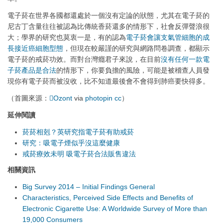
電子菸在世界各國都還處於一個沒有定論的狀態，尤其在電子菸的
尼古丁含量往往被認為比傳統香菸還多的情形下，社會反彈聲浪很
大；學界的研究也莫衷一是，有的認為
電子菸會讓支氣管細胞的成
長接近癌細胞型態
，但現在較嚴謹的研究與網路問卷調查，都顯示
電子菸的戒菸功效。而對台灣癮君子來說，在目前
沒有任何一款電
子菸產品是合法
的情形下，你要負擔的風險，可能是被稽查人員發
現你有電子菸而被沒收，比不知道最後會不會得到肺癌要快得多。
（首圖來源：
Ozont
via
photopin
cc
）
延伸閱讀
菸菸相剋？英研究指電子菸有助戒菸
研究：吸電子煙似乎沒這麼健康
戒菸療效未明 吸電子菸合法販售違法
相關資訊
Big Survey 2014 – Initial Findings General
Characteristics, Perceived Side Effects and Benefits of
Electronic Cigarette Use: A Worldwide Survey of More than
19,000 Consumers