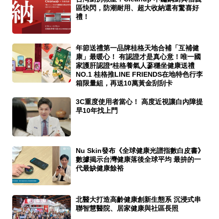
區快閃，防潮耐用、超大收納還有驚喜好
禮！
年節送禮第一品牌桂格天地合補「互補健
康」最暖心！ 有認證才是真心意！唯一國
家護肝認證*桂格養氣人蔘穩坐健康送禮
NO.1 桂格推LINE FRIENDS在地特色行李
箱限量組，再送10萬黃金刮刮卡
3C重度使用者當心！ 高度近視讓白內障提
早10年找上門
Nu Skin發布《全球健康光譜指數白皮書》
數據揭示台灣健康落後全球平均 最拚的一
代最缺健康餘裕
北醫大打造高齡健康創新生態系 沉浸式串
聯智慧醫院、居家健康與社區長照