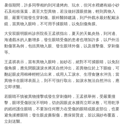
暑假期間，許多同學相約到河邊烤肉、玩水，但河水裡總有細小砂
石及枯枝落葉，甚至大型異物，若沒做好護眼措施，輕則異物入
眼、嚴重可能發生穿刺傷。眼科醫師建議，到戶外戲水最好配戴泳
鏡，當異物入眼時，不可用手揉眼睛，以免刮傷角膜。
大安双眼明眼科診所院長王孟祺指出，夏天的天氣炎熱，到河邊、
海邊戲水的人數增多，發生眼睛受傷的患者也增加許多，以戶外活
動傷害為例，包括異物入眼、發生眼球外傷，以及撞擊傷、穿刺傷
等。
王孟祺表示，當有異物入眼時，如砂石，絕對不可揉眼睛，以免刮
傷角膜，應先閉眼讓淚水將其自然沖出，若異物位於上下眼瞼，可
翻起眼皮用棉棒輕輕沾出來，或用人工淚水、生理食鹽水沖洗；當
異物卡在眼球表面上，則不可強行取出，如淚水無法自然沖出，應
立即求醫。
若眼睛不慎被異物撞擊或發生穿刺傷時，王孟祺舉例，受嚴重撞
擊，眼球受傷狀況不明時，切勿因眼皮水腫而立即冰敷，可用乾淨
的紙柸護住眼睛，不要加任何壓力在受傷的眼睛或眼皮部位，也要
避免揉擦眼睛；發生眼皮撕裂傷，應保留贅皮，並以濕紗布覆蓋，
立刻送醫。