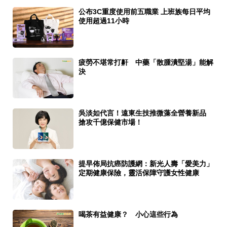
公布3C重度使用前五職業 上班族每日平均
使用超過11小時
疲勞不堪常打鼾 中藥「散腫潰堅湯」能解
決
吳淡如代言！遠東生技推微藻全營養新品
搶攻千億保健市場！
提早佈局抗癌防護網：新光人壽「愛美力」
定期健康保險，靈活保障守護女性健康
喝茶有益健康？ 小心這些行為