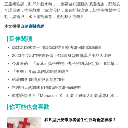
王孟祺強調，到戶外戲水時，一定要做好護眼的保護措施，配戴安
全護目鏡，從事戲水、游泳活動，務必配戴泳鏡，若從事撞擊性活
動，如衝浪、水上摩托車等，應配戴太空鏡片。
本文授權自
健康醫療網
延伸閱讀
頌缽名師林道一 淺談頌缽聲音療法如何能幫助睡眠
2023年度出門差旅必備！4款隨身型蜂膠護理用品大比較
今夏最萌！「麥萃」攜手櫻桃小丸子推納涼限定版，8款超萌
浴衣包裝，粉絲必收！還有限量聯名提袋！
「有機」食品 真的比較健康嗎？
站著開會 能讓參與者創意加分
料理用天然調味 阿儒師教你如何鹹酸鮮
歐盟嚴規禁售「Monacolin K」紅麴！娘家大紅麴憑專利獨家
原料 展現極致安全性成全球新趨勢
你可能也會喜歡
和Ｂ型肝炎帶原者發生性行為會怎麼樣？