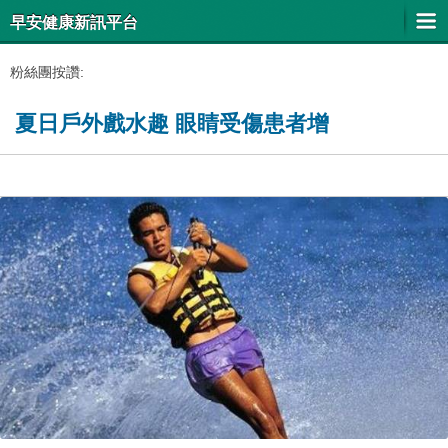
早安健康新訊平台
粉絲團按讚:
夏日戶外戲水趣 眼睛受傷患者增