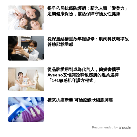
提早佈局抗癌防護網：新光人壽「愛美力」
定期健康保險，靈活保障守護女性健康
從深層結構重啟年輕線條：肌肉科技精準改
善臉部鬆垂感
從品牌愛用到成為代言人，簡嫚書攜手
Aveeno艾惟諾詮釋敏感肌的溫柔選擇
「1+1敏感肌守護方程式」
禮來抗癌新藥 可治療鱗狀細胞肺癌
Recommended by