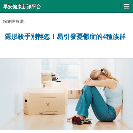
早安健康新訊平台
粉絲團按讚:
隱形殺手別輕忽！易引發憂鬱症的4種族群