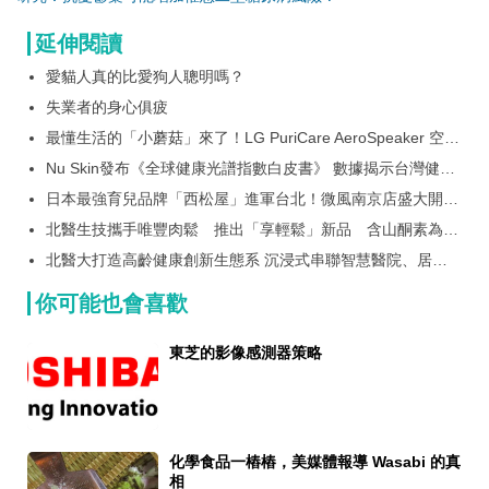
延伸閱讀
愛貓人真的比愛狗人聰明嗎？
失業者的身心俱疲
最懂生活的「小蘑菇」來了！LG PuriCare AeroSpeaker 空氣
清淨機預購衝破 1,600 萬 傢俱化家電再升級：360° 全向性音
Nu Skin發布《全球健康光譜指數白皮書》 數據揭示台灣健康
響 x 變化式氛圍燈光一次到位
落後全球平均 最拚的一代最缺健康餘裕
日本最強育兒品牌「西松屋」進軍台北！微風南京店盛大開幕
推出首創限定好禮、熱銷款強勢登場！目標拓20 家全台門市
北醫生技攜手唯豐肉鬆 推出「享輕鬆」新品 含山酮素為長
輩打造日常營養新選擇
北醫大打造高齡健康創新生態系 沉浸式串聯智慧醫院、居家
健康與社區長照
你可能也會喜歡
東芝的影像感測器策略
化學食品一樁樁，美媒體報導 Wasabi 的真
相