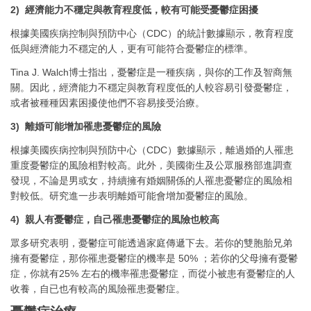
2) 經濟能力不穩定與教育程度低，較有可能受憂鬱症困擾
根據美國疾病控制與預防中心（CDC）的統計數據顯示，教育程度
低與經濟能力不穩定的人，更有可能符合憂鬱症的標準。
Tina J. Walch博士指出，憂鬱症是一種疾病，與你的工作及智商無
關。因此，經濟能力不穩定與教育程度低的人較容易引發憂鬱症，
或者被種種因素困擾使他們不容易接受治療。
3) 離婚可能增加罹患憂鬱症的風險
根據美國疾病控制與預防中心（CDC）數據顯示，離過婚的人罹患
重度憂鬱症的風險相對較高。此外，美國衛生及公眾服務部進調查
發現，不論是男或女，持續擁有婚姻關係的人罹患憂鬱症的風險相
對較低。研究進一步表明離婚可能會增加憂鬱症的風險。
4) 親人有憂鬱症，自己罹患憂鬱症的風險也較高
眾多研究表明，憂鬱症可能透過家庭傳遞下去。若你的雙胞胎兄弟
擁有憂鬱症，那你罹患憂鬱症的機率是 50% ；若你的父母擁有憂鬱
症，你就有25% 左右的機率罹患憂鬱症，而從小被患有憂鬱症的人
收養，自已也有較高的風險罹患憂鬱症。