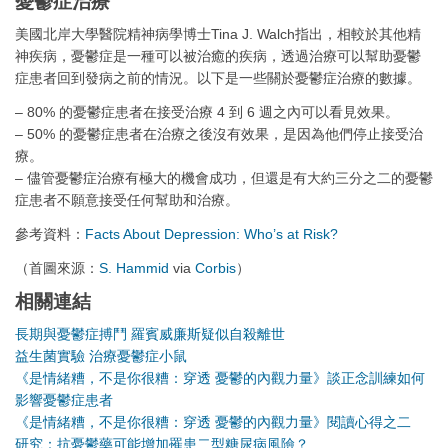
憂鬱症治療
美國北岸大學醫院精神病學博士Tina J. Walch指出，相較於其他精
神疾病，憂鬱症是一種可以被治癒的疾病，透過治療可以幫助憂鬱
症患者回到發病之前的情況。以下是一些關於憂鬱症治療的數據。
– 80% 的憂鬱症患者在接受治療 4 到 6 週之內可以看見效果。
– 50% 的憂鬱症患者在治療之後沒有效果，是因為他們停止接受治
療。
– 儘管憂鬱症治療有極大的機會成功，但還是有大約三分之二的憂鬱
症患者不願意接受任何幫助和治療。
參考資料：
Facts About Depression: Who’s at Risk?
（首圖來源：
S. Hammid
via
Corbis
）
相關連結
長期與憂鬱症搏鬥 羅賓威廉斯疑似自殺離世
益生菌實驗 治療憂鬱症小鼠
《是情緒糟，不是你很糟：穿透 憂鬱的內觀力量》談正念訓練如何
影響憂鬱症患者
《是情緒糟，不是你很糟：穿透 憂鬱的內觀力量》閱讀心得之二
研究：抗憂鬱藥可能增加罹患二型糖尿病風險？