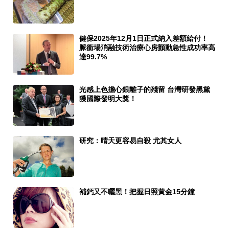
健保2025年12月1日正式納入差額給付！
脈衝場消融技術治療心房顫動急性成功率高
達99.7%
光感上色擔心銀離子的殘留 台灣研發黑黛
獲國際發明大獎！
研究：晴天更容易自殺 尤其女人
補鈣又不曬黑！把握日照黃金15分鐘