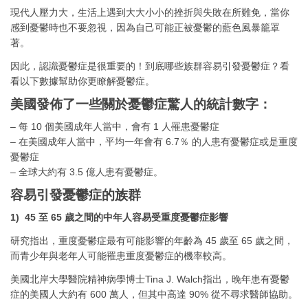
現代人壓力大，生活上遇到大大小小的挫折與失敗在所難免，當你
感到憂鬱時也不要忽視，因為自己可能正被憂鬱的藍色風暴籠罩
著。
因此，認識憂鬱症是很重要的！到底哪些族群容易引發憂鬱症？看
看以下數據幫助你更瞭解憂鬱症。
美國發佈了一些關於憂鬱症驚人的統計數字：
– 每 10 個美國成年人當中，會有 1 人罹患憂鬱症
– 在美國成年人當中，平均一年會有 6.7％ 的人患有憂鬱症或是重度
憂鬱症
– 全球大約有 3.5 億人患有憂鬱症。
容易引發憂鬱症的族群
1) 45 至 65 歲之間的中年人容易受重度憂鬱症影響
研究指出，重度憂鬱症最有可能影響的年齡為 45 歲至 65 歲之間，
而青少年與老年人可能罹患重度憂鬱症的機率較高。
美國北岸大學醫院精神病學博士Tina J. Walch指出，晚年患有憂鬱
症的美國人大約有 600 萬人，但其中高達 90% 從不尋求醫師協助。