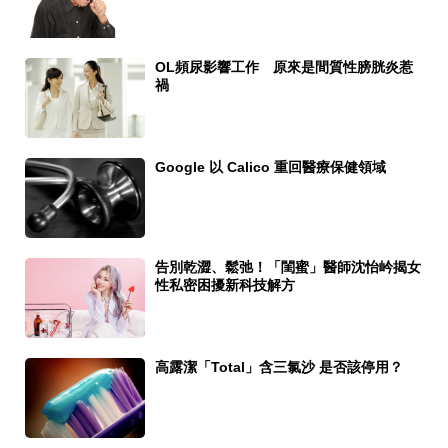
OL頻尿影響工作 原來是間質性膀胱炎惹
禍
Google 以 Calico 重回醫療保健領域
告別乾澀、鬆弛！「閨蜜」醫師沈怡岒揭女
性私密困擾新科技解方
高露潔「Total」含三氯沙 是否該停用？