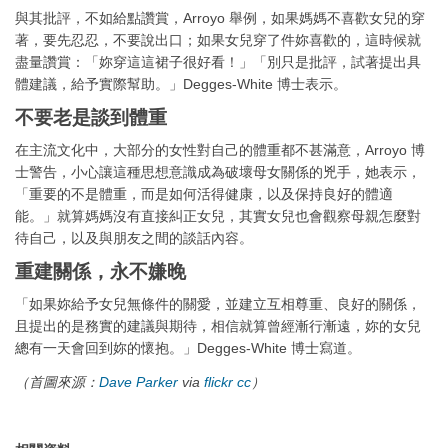
與其批評，不如給點讚賞，Arroyo 舉例，如果媽媽不喜歡女兒的穿
著，要先忍忍，不要說出口；如果女兒穿了件妳喜歡的，這時候就
盡量讚賞：「妳穿這這裙子很好看！」「別只是批評，試著提出具
體建議，給予實際幫助。」Degges-White 博士表示。
不要老是談到體重
在主流文化中，大部分的女性對自己的體重都不甚滿意，Arroyo 博
士警告，小心讓這種思想意識成為破壞母女關係的兇手，她表示，
「重要的不是體重，而是如何活得健康，以及保持良好的體適
能。」就算媽媽沒有直接糾正女兒，其實女兒也會觀察母親怎麼對
待自己，以及與朋友之間的談話內容。
重建關係，永不嫌晚
「如果妳給予女兒無條件的關愛，並建立互相尊重、良好的關係，
且提出的是務實的建議與期待，相信就算曾經漸行漸遠，妳的女兒
總有一天會回到妳的懷抱。」Degges-White 博士寫道。
（首圖來源：
Dave Parker
via
flickr
cc
）