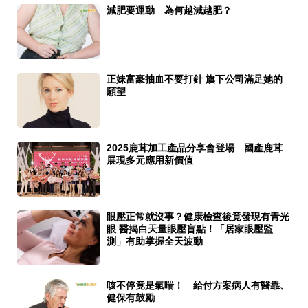
減肥要運動 為何越減越肥？
正妹富豪抽血不要打針 旗下公司滿足她的
願望
2025鹿茸加工產品分享會登場 國產鹿茸
展現多元應用新價值
眼壓正常就沒事？健康檢查後竟發現有青光
眼 醫揭白天量眼壓盲點！「居家眼壓監
測」有助掌握全天波動
咳不停竟是氣喘！ 給付方案病人有醫靠、
健保有鼓勵