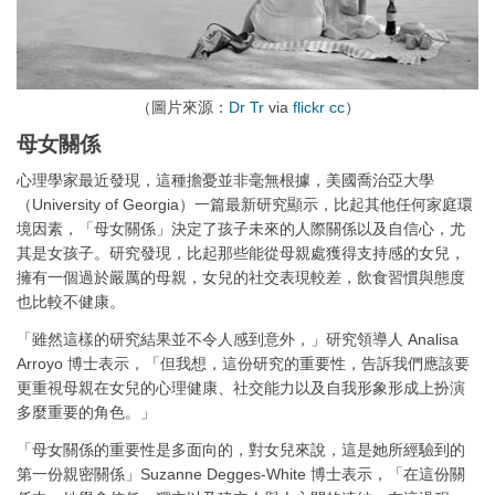
（圖片來源：
Dr Tr
via
flickr
cc
）
母女關係
心理學家最近發現，這種擔憂並非毫無根據，美國喬治亞大學
（University of Georgia）一篇最新研究顯示，比起其他任何家庭環
境因素，「母女關係」決定了孩子未來的人際關係以及自信心，尤
其是女孩子。研究發現，比起那些能從母親處獲得支持感的女兒，
擁有一個過於嚴厲的母親，女兒的社交表現較差，飲食習慣與態度
也比較不健康。
「雖然這樣的研究結果並不令人感到意外，」研究領導人 Analisa
Arroyo 博士表示，「但我想，這份研究的重要性，告訴我們應該要
更重視母親在女兒的心理健康、社交能力以及自我形象形成上扮演
多麼重要的角色。」
「母女關係的重要性是多面向的，對女兒來說，這是她所經驗到的
第一份親密關係」Suzanne Degges-White 博士表示，「在這份關