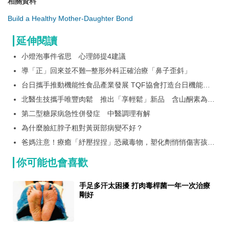
相關資料
Build a Healthy Mother-Daughter Bond
延伸閱讀
小燈泡事件省思 心理師提4建議
導「正」回來並不難─整形外科正確治療「鼻子歪斜」
台日攜手推動機能性食品產業發展 TQF協會打造台日機能性
食品交流平台 TQF-FF首批授證成果同步亮相
北醫生技攜手唯豐肉鬆 推出「享輕鬆」新品 含山酮素為長
輩打造日常營養新選擇
第二型糖尿病急性併發症 中醫調理有解
為什麼臉紅脖子粗對黃斑部病變不好？
爸媽注意！療癒「紓壓捏捏」恐藏毒物，塑化劑悄悄傷害孩子
健康？
你可能也會喜歡
手足多汗太困擾 打肉毒桿菌一年一次治療
剛好