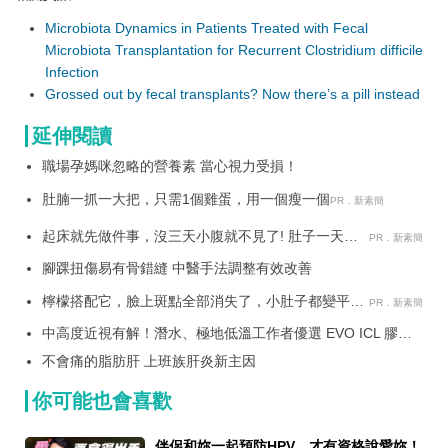
Microbiota Dynamics in Patients Treated with Fecal
Microbiota Transplantation for Recurrent Clostridium difficile
Infection
Grossed out by fecal transplants? Now there’s a pill instead
延伸閱讀
職場孕媽咪忽略的營養素 當心視力受損！
肚腩一抓一大把，只需1個雞蛋，用一個瘦一個
PR．新素簡
起床就先做件事，沒三天小腹就不見了! 肚子一天天
PR．新素簡
變小！
腳踝扭傷易有骨錯縫 中醫手法調整有效改善
檸檬搭配它，臉上斑點全部消失了，小肚子都變平坦
PR．新素簡
了
中高度近視有解！潛水、極地低溫工作者優選 EVO ICL 膠原
蛋白眼內鏡
不會痛的脂肪肝 上班族肝炎新主因
你可能也會喜歡
伴侶和妳一起預防HPV，才有資格說愛妳！