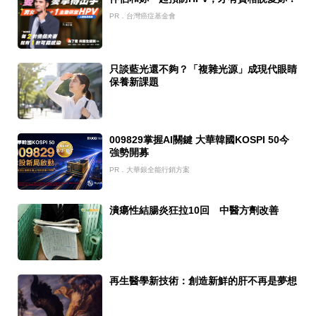
PR．台灣癌症基金會
只談藍光還不夠？「複雜光源」成現代眼睛
保養新課題
009829掌握AI關鍵 大華韓國KOSPI 50今
強勢開募
PR．大華銀全能行銷方案
潰瘍性結腸炎狂拉10回 中醫方劑改善
再生醫學新技術：創造新鮮的肝不再是夢想