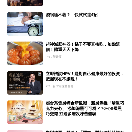
淺眠睡不著？ 快試試這4招
超神減肥神器！橘子不要直接吃，加點這
個！體重天天下降
PR．新素簡
立即諮詢HPV！是對自己健康最好的投資，
把握現在不嫌晚！
PR．台灣癌症基金會
都會系質感輕食新風潮！新感覺推「雙重巧
克力夾心」 添加深黑可可粉 × 70%法國黑
巧交織 打造多層次味蕾體驗