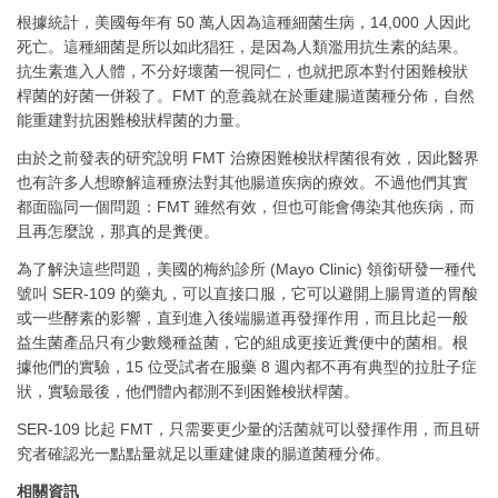
根據統計，美國每年有 50 萬人因為這種細菌生病，14,000 人因此
死亡。這種細菌是所以如此猖狂，是因為人類濫用抗生素的結果。
抗生素進入人體，不分好壞菌一視同仁，也就把原本對付困難梭狀
桿菌的好菌一併殺了。FMT 的意義就在於重建腸道菌種分佈，自然
能重建對抗困難梭狀桿菌的力量。
由於之前發表的研究說明 FMT 治療困難梭狀桿菌很有效，因此醫界
也有許多人想瞭解這種療法對其他腸道疾病的療效。不過他們其實
都面臨同一個問題：FMT 雖然有效，但也可能會傳染其他疾病，而
且再怎麼說，那真的是糞便。
為了解決這些問題，美國的梅約診所 (Mayo Clinic) 領銜研發一種代
號叫 SER-109 的藥丸，可以直接口服，它可以避開上腸胃道的胃酸
或一些酵素的影響，直到進入後端腸道再發揮作用，而且比起一般
益生菌產品只有少數幾種益菌，它的組成更接近糞便中的菌相。根
據他們的實驗，15 位受試者在服藥 8 週內都不再有典型的拉肚子症
狀，實驗最後，他們體內都測不到困難梭狀桿菌。
SER-109 比起 FMT，只需要更少量的活菌就可以發揮作用，而且研
究者確認光一點點量就足以重建健康的腸道菌種分佈。
相關資訊