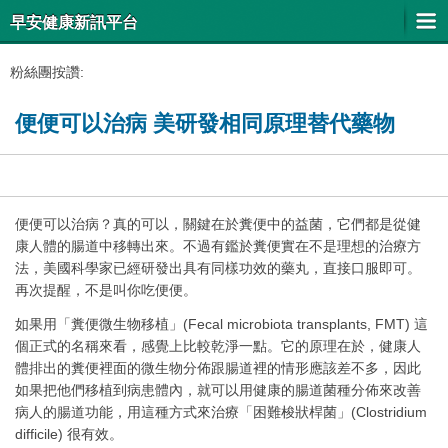
早安健康新訊平台
粉絲團按讚:
便便可以治病 美研發相同原理替代藥物
便便可以治病？真的可以，關鍵在於糞便中的益菌，它們都是從健
康人體的腸道中移轉出來。不過有鑑於糞便實在不是理想的治療方
法，美國科學家已經研發出具有同樣功效的藥丸，直接口服即可。
再次提醒，不是叫你吃便便。
如果用「糞便微生物移植」(Fecal microbiota transplants, FMT) 這
個正式的名稱來看，感覺上比較乾淨一點。它的原理在於，健康人
體排出的糞便裡面的微生物分佈跟腸道裡的情形應該差不多，因此
如果把他們移植到病患體內，就可以用健康的腸道菌種分佈來改善
病人的腸道功能，用這種方式來治療「困難梭狀桿菌」(Clostridium
difficile) 很有效。