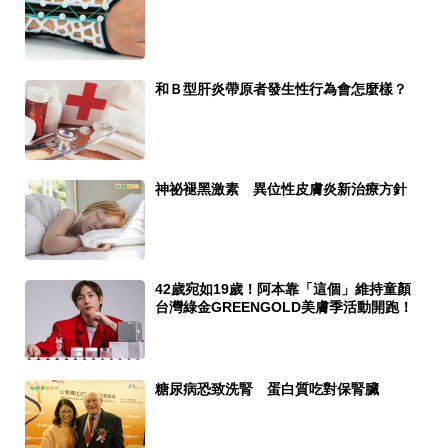
和Ｂ型肝炎帶原者發生性行為會怎麼樣？
神祕褪黑激素 異位性皮膚炎新治療方針
42歲宛如19歲！阿本靠「這個」維持童顏
台灣綠金GREENGOLD美膚季活動開跑！
糖尿病恐致洗腎 蛋白質吃對保腎臟