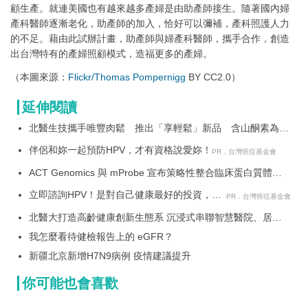
顧生產。就連美國也有越來越多產婦是由助產師接生。隨著國內婦
產科醫師逐漸老化，助產師的加入，恰好可以彌補，產科照護人力
的不足。藉由此試辦計畫，助產師與婦產科醫師，攜手合作，創造
出台灣特有的產婦照顧模式，造福更多的產婦。
（本圖來源：
Flickr/Thomas Pompernigg
BY CC2.0）
延伸閱讀
北醫生技攜手唯豐肉鬆 推出「享輕鬆」新品 含山酮素為長
輩打造日常營養新選擇
伴侶和妳一起預防HPV，才有資格說愛妳！
PR．台灣癌症基金會
ACT Genomics 與 mProbe 宣布策略性整合臨床蛋白質體學
技術 提升亞洲精準醫療水準
立即諮詢HPV！是對自己健康最好的投資，把
PR．台灣癌症基金會
握現在不嫌晚！
北醫大打造高齡健康創新生態系 沉浸式串聯智慧醫院、居家
健康與社區長照
我怎麼看待健檢報告上的 eGFR？
新疆北京新增H7N9病例 疫情建議提升
你可能也會喜歡