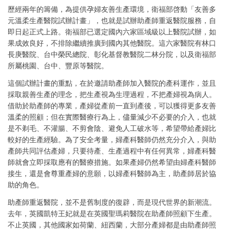
歷經兩年的籌備，為提供孕婦友善生產環境，衛福部啓動「友善多
元溫柔生產醫院試辦計畫」，也就是試辦助產師重返醫院服務，自
即日起正式上路。衛福部已選定國內六家區域級以上醫院試辦，如
果成效良好，不排除繼續推廣到國內其他醫院。這六家醫院有林口
長庚醫院、台中榮民總院、彰化基督教醫院二林分院，以及衛福部
所屬桃園、台中、豐原等醫院。
這個試辦計畫的重點，在於邀請助產師加入醫院的產科運作，並且
採取親善生產的理念，把生產視為生理過程，不把產婦視為病人。
借助於助產師的專業，產婦從產前一直到產後，可以獲得更多友善
溫柔的照顧；但在實際醫療行為上，儘量減少不必要的介入，也就
是不剃毛、不灌腸、不剪會陰、避免人工破水等，希望帶給產婦比
較好的生產經驗。為了安全考量，婦產科醫師仍然充分介入，與助
產師共同評估產婦，只要待產、生產過程中有任何異常，婦產科醫
師就會立即採取應有的醫療措施。如果產婦仍然希望由婦產科醫師
接生，還是會尊重產婦的意願，以婦產科醫師為主，助產師居於協
助的角色。
助產師重返醫院，並不是舊制度的復辟，而是現代世界的新潮流。
去年，英國凱特王妃就是在英國聖瑪莉醫院在助產師照顧下生產。
不止英國，其他國家如荷蘭、紐西蘭，大部分產婦都是由助產師照