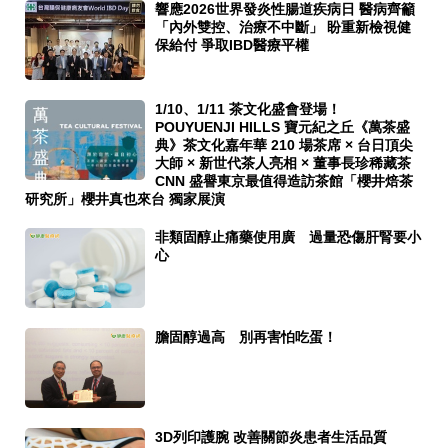
響應2026世界發炎性腸道疾病日 醫病齊籲
「內外雙控、治療不中斷」 盼重新檢視健
保給付 爭取IBD醫療平權
1/10、1/11 茶文化盛會登場！
POUYUENJI HILLS 寶元紀之丘《萬茶盛
典》茶文化嘉年華 210 場茶席 × 台日頂尖
大師 × 新世代茶人亮相 × 董事長珍稀藏茶
CNN 盛譽東京最值得造訪茶館「櫻井焙茶
研究所」櫻井真也來台 獨家展演
非類固醇止痛藥使用廣 過量恐傷肝腎要小
心
膽固醇過高 別再害怕吃蛋！
3D列印護腕 改善關節炎患者生活品質