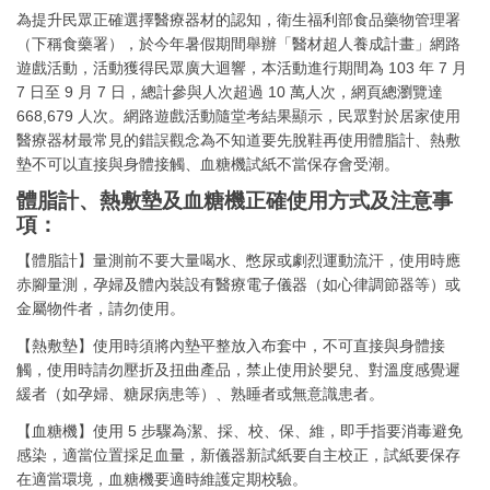
為提升民眾正確選擇醫療器材的認知，衛生福利部食品藥物管理署
（下稱食藥署），於今年暑假期間舉辦「醫材超人養成計畫」網路
遊戲活動，活動獲得民眾廣大迴響，本活動進行期間為 103 年 7 月
7 日至 9 月 7 日，總計參與人次超過 10 萬人次，網頁總瀏覽達
668,679 人次。網路遊戲活動隨堂考結果顯示，民眾對於居家使用
醫療器材最常見的錯誤觀念為不知道要先脫鞋再使用體脂計、熱敷
墊不可以直接與身體接觸、血糖機試紙不當保存會受潮。
體脂計、熱敷墊及血糖機正確使用方式及注意事
項：
【體脂計】量測前不要大量喝水、憋尿或劇烈運動流汗，使用時應
赤腳量測，孕婦及體內裝設有醫療電子儀器（如心律調節器等）或
金屬物件者，請勿使用。
【熱敷墊】使用時須將內墊平整放入布套中，不可直接與身體接
觸，使用時請勿壓折及扭曲產品，禁止使用於嬰兒、對溫度感覺遲
緩者（如孕婦、糖尿病患等）、熟睡者或無意識患者。
【血糖機】使用 5 步驟為潔、採、校、保、維，即手指要消毒避免
感染，適當位置採足血量，新儀器新試紙要自主校正，試紙要保存
在適當環境，血糖機要適時維護定期校驗。