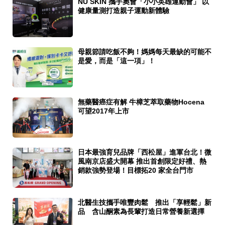
NU SKIN 攜手奧會「小小英雄運動會」 以
健康量測打造親子運動新體驗
母親節請吃飯不夠！媽媽每天最缺的可能不
是愛，而是「這一項」！
無藥醫癌症有解 牛樟芝萃取藥物Hocena
可望2017年上市
日本最強育兒品牌「西松屋」進軍台北！微
風南京店盛大開幕 推出首創限定好禮、熱
銷款強勢登場！目標拓20 家全台門市
北醫生技攜手唯豐肉鬆 推出「享輕鬆」新
品 含山酮素為長輩打造日常營養新選擇