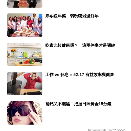
寒冬送年菜 弱勢獨老過好年
吃素比較健康嗎？ 這兩件事才是關鍵
工作 vs 休息 = 52:17 有益效率與健康
補鈣又不曬黑！把握日照黃金15分鐘
Recommended by