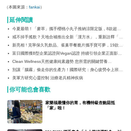
（本圖來源：
fankai
）
延伸閱讀
今夏最萌！「麥萃」攜手櫻桃小丸子推納涼限定版，8款超萌
浴衣包裝，粉絲必收！還有限量聯名提袋！
戒不掉手搖飲？天地合補推出全新「漢方水」，重新詮釋「漢
方底蘊」的補水新選擇
新亮相 ! 克寧保久乳飲品、雀巢早餐脆片攜手寶可夢，19款超
經典Q萌包裝，寶可夢迷準備好被收服吧
富日國際獲B型企業認證與Vegan認證 持續引領企業正面影響
力
Clean Wellness天然健康純素趨勢 您所需的關鍵營養
Veganvita植蘊素維他命來守護
別讓「腦霧」偷走你的生產力！國際研究：身心疲勞令上班族
年損 1 個月產值 Nu Skin 推 MyND360 效率膠囊與憶力軟膠
美軍方研究心靈控制 治療老兵精神疾病
囊，啟動「效率、憶力」雙重守護
你可能也會喜歡
家樂福最懂你的胃，有機特級杏鮑菇抵
「家」啦！