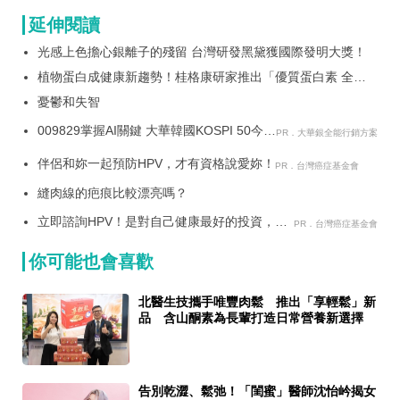
延伸閱讀
光感上色擔心銀離子的殘留 台灣研發黑黛獲國際發明大獎！
植物蛋白成健康新趨勢！桂格康研家推出「優質蛋白素 全植
物配方 三重植物蛋白搭配20克優質蛋白質 兼顧美味、營養
憂鬱和失智
與永續，打造全民每日蛋白新選擇
009829掌握AI關鍵 大華韓國KOSPI 50今強
PR．大華銀全能行銷方案
勢開募
伴侶和妳一起預防HPV，才有資格說愛妳！
PR．台灣癌症基金會
縫肉線的疤痕比較漂亮嗎？
立即諮詢HPV！是對自己健康最好的投資，把
PR．台灣癌症基金會
握現在不嫌晚！
你可能也會喜歡
北醫生技攜手唯豐肉鬆 推出「享輕鬆」新
品 含山酮素為長輩打造日常營養新選擇
告別乾澀、鬆弛！「閨蜜」醫師沈怡岒揭女