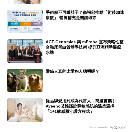
手術前不再餓肚子？衛福部推動「術後加速
康復」 營養補充是關鍵環節
ACT Genomics 與 mProbe 宣布策略性整
合臨床蛋白質體學技術 提升亞洲精準醫療
水準
愛貓人真的比愛狗人聰明嗎？
從品牌愛用到成為代言人，簡嫚書攜手
Aveeno艾惟諾詮釋敏感肌的溫柔選擇
「1+1敏感肌守護方程式」
Recommended by