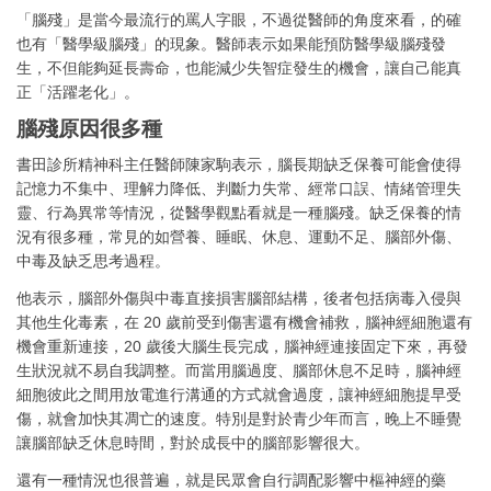
「腦殘」是當今最流行的罵人字眼，不過從醫師的角度來看，的確
也有「醫學級腦殘」的現象。醫師表示如果能預防醫學級腦殘發
生，不但能夠延長壽命，也能減少失智症發生的機會，讓自己能真
正「活躍老化」。
腦殘原因很多種
書田診所精神科主任醫師陳家駒表示，腦長期缺乏保養可能會使得
記憶力不集中、理解力降低、判斷力失常、經常口誤、情緒管理失
靈、行為異常等情況，從醫學觀點看就是一種腦殘。缺乏保養的情
況有很多種，常見的如營養、睡眠、休息、運動不足、腦部外傷、
中毒及缺乏思考過程。
他表示，腦部外傷與中毒直接損害腦部結構，後者包括病毒入侵與
其他生化毒素，在 20 歲前受到傷害還有機會補救，腦神經細胞還有
機會重新連接，20 歲後大腦生長完成，腦神經連接固定下來，再發
生狀況就不易自我調整。而當用腦過度、腦部休息不足時，腦神經
細胞彼此之間用放電進行溝通的方式就會過度，讓神經細胞提早受
傷，就會加快其凋亡的速度。特別是對於青少年而言，晚上不睡覺
讓腦部缺乏休息時間，對於成長中的腦部影響很大。
還有一種情況也很普遍，就是民眾會自行調配影響中樞神經的藥