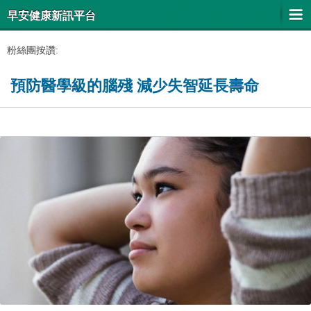
早安健康新訊平台
粉絲團按讚:
預防醫學級的腦殘 減少失智延長壽命