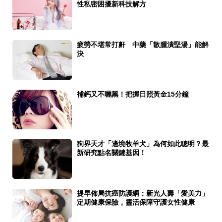
性私密困擾新科技解方
疲勞不堪常打鼾 中藥「散腫潰堅湯」能解
決
補鈣又不曬黑！把握日照黃金15分鐘
狗界天才「邊境牧羊犬」為何如此聰明？最
新研究點名關鍵基因！
提早佈局抗癌防護網：新光人壽「愛美力」
定期健康保險，靈活保障守護女性健康