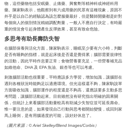
物，這些藥物包括安眠藥、止痛藥、興奮劑等精神科或神經科用
藥。陳家駒表示，他觀察到有六成用藥的民眾有這種現象，原因不
外乎是以自己的經驗認為該怎麼服藥最好，但是醫師開藥都是針對
每個病人的個別情況精細調配劑量，一般人不應自行決定，有時嚴
重的情況會引起身體產生反彈效果，甚至有致命危險。
多思考有助長壽防失智
在腦部保養與活化方面，陳家駒表示，睡眠至少要有六小時，判斷
是否有睡夠的指標，就是起床後是否還是覺得累；腦部需要規律性
的活動，因此平時作息要正常；食物營養要充足，一些營養補充品
如維他命、DHA 及 EPA 魚油、銀杏等也可以考慮。
刺激腦部活動也很重要，平時應該多方學習，增加知識，讓腦部在
遇到各種狀況時能夠足以適應環境。但光這樣還不夠，陳家駒說單
方面吸收知識，腦部運作的程度還是不夠高，還應該要多主動多思
考問題，讓腦部活動起來。目前雖然沒有研究指出明確的因果關
係，但統計上來看腦部活動量較高有助減少失智症並可延長壽命。
惟一要注意的是，如果發現自己行動與思考都開始變慢，或回到家
馬上睡倒，是有用腦過度的可能，該好好休息了。
（圖片來源：© Ariel Skelley/Blend Images/Corbis）