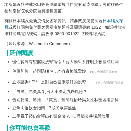
場所鄰近豬舍或水田等高風險環境且自覺有感染風險，可前往衛生
福利部醫院或分院自費接種疫苗。
有關日本腦炎最新疫情及各項資訊，請參閱疾病管制署
日本腦炎專
頁
或撥打國內免付費之民眾疫情通報及關懷專線 1922，如話機無法
撥打簡碼電話號碼，請改撥 0800-001922 防疫專線洽詢。
（圖片來源：Wikimedia Commons）
延伸閱讀
慢性腎病有望擺脫洗腎宿命！台大動科系陳明汝教授成功開發
「Lm益生菌」可延緩腎功能惡化 榮獲國家新創獎肯定
伴侶和妳一起預防HPV，才有資格說愛妳！
PR．台灣癌症基金會
立即諮詢HPV！是對自己健康最好的投資，把
PR．台灣癌症基金會
握現在不嫌晚！
「自摸」易失真 乳房大小決定乳癌風險？
告別乾澀、鬆弛！「閨蜜」醫師沈怡岒揭女性私密困擾新科技
解方
豆魚肉蛋飲食指南 7成民眾霧煞煞
二手電子菸仍會釋出有毒金屬 WHO呼籲公共場所禁用
你可能也會喜歡