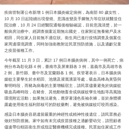
疾病管制署公布新增 1 例日本腦炎確定病例，為南部 80 歲女性，
10 月 10 日起陸續出現發燒、意識改變及手腳無力等症狀就醫並住
院治療，10 月 24 日經醫院通報後檢驗確認，目前意識清楚，於一
般病房治療中。經調查個案近期無出國史，住家附近無養豬戶及水
稻田，同住家人目前無不適症狀。衛生局已進行疫情調查及個案住
家周邊環境調查，同時加強衛教附近民眾預防措施，以及適齡兒童
之疫苗催種工作。
今年截至 11 月 3 日，累計 17 例日本腦炎病例，其中一例死亡，病
例分布為彰化縣 4 例，臺南市及屏東縣各 3 例，嘉義市及高雄市各
2 例，新竹縣、臺中市及宜蘭縣各 1 例。疾管署表示，日本腦炎病
媒蚊主要孳生於水稻田、池塘及灌溉溝渠等處，吸血高峰為黃昏與
黎明時段，而豬為病毒的主要增幅宿主，請民眾儘量避免於病媒蚊
吸血高峰時段，在豬舍、其他動物畜舍或病媒蚊孳生地點等高風險
環境附近活動；如果無法避免，應穿著淺色長袖衣褲，並於身體裸
露處使用衛生福利部核可的防蚊藥劑，避免被病媒蚊叮咬而感染。
感染日本腦炎容易遺留嚴重的神經性或精神性後遺症，請民眾務必
做好預防措施。家中如有未完成疫苗接種之適齡嬰幼兒，請照顧者
儘速帶往轄區衛生所或指定醫療機構完成接種。民眾如住家或工作