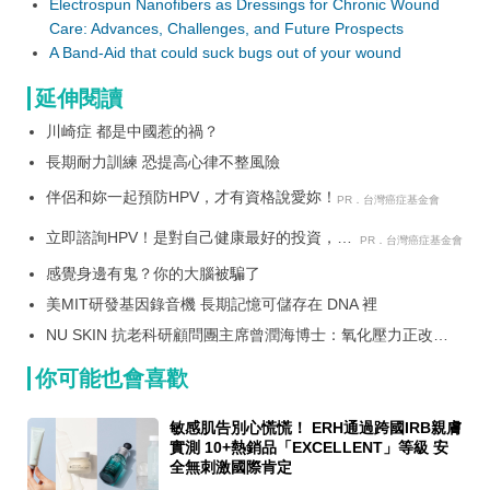
Electrospun Nanofibers as Dressings for Chronic Wound
Care: Advances, Challenges, and Future Prospects
A Band-Aid that could suck bugs out of your wound
延伸閱讀
川崎症 都是中國惹的禍？
長期耐力訓練 恐提高心律不整風險
伴侶和妳一起預防HPV，才有資格說愛妳！
PR．台灣癌症基金會
立即諮詢HPV！是對自己健康最好的投資，把
PR．台灣癌症基金會
握現在不嫌晚！
感覺身邊有鬼？你的大腦被騙了
美MIT研發基因錄音機 長期記憶可儲存在 DNA 裡
NU SKIN 抗老科研顧問團主席曾潤海博士：氧化壓力正改寫
全球健康模式 Prysm iO 開啟「一指量化健康」新時代 驗證營
養投資是否真正到位
你可能也會喜歡
敏感肌告別心慌慌！ ERH通過跨國IRB親膚
實測 10+熱銷品「EXCELLENT」等級 安
全無刺激國際肯定