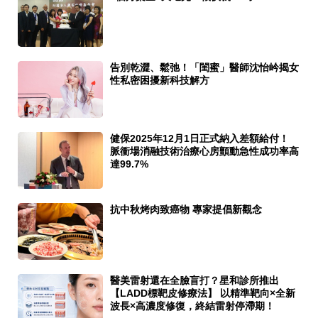
告別乾澀、鬆弛！「閨蜜」醫師沈怡岒揭女
性私密困擾新科技解方
健保2025年12月1日正式納入差額給付！
脈衝場消融技術治療心房顫動急性成功率高
達99.7%
抗中秋烤肉致癌物 專家提倡新觀念
醫美雷射還在全臉盲打？星和診所推出
【LADD標靶皮修療法】 以精準靶向×全新
波長×高濃度修復，終結雷射停滯期！