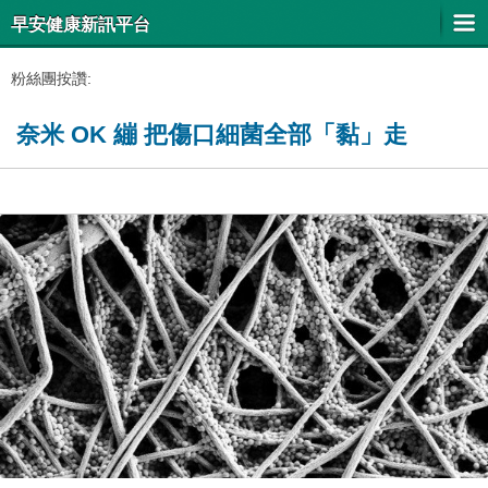
早安健康新訊平台
粉絲團按讚:
奈米 OK 繃 把傷口細菌全部「黏」走