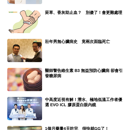
菸草、香灰助止血？ 別傻了！會更難處理
壯年男無心臟病史 竟兩次面臨死亡
醫師警告維生素 B3 無益預防心臟病 卻會引
發糖尿病
中高度近視有解！潛水、極地低溫工作者優
選 EVO ICL 膠原蛋白眼內鏡
1個月藥量4天吃完 很快就GG了！