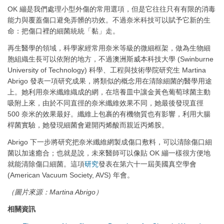
OK 繃是我們處理小型外傷的常用選項，但是它往往只有有限的消毒
能力與覆蓋傷口避免弄髒的功效。不過奈米科技可以賦予它新的生
命：把傷口裡的細菌統統「黏」走。
再生醫學的領域，科學家經常用奈米等級的微細框架，做為生物細
胞組織生長可以依附的地方，不過澳洲斯威本科技大學 (Swinburne
University of Technology) 科學、工程與技術學院研究生 Martina
Abrigo 發表一項研究成果，將類似的概念用在清除細菌的醫學用途
上。她利用奈米纖維織成的網，在培養皿中讓金黃色葡萄球菌主動
吸附上來，由於不同直徑的奈米纖維效果不同，她最後發現直徑
500 奈米的效果最好。纖維上包裹的有機物質也有影響，利用大腸
桿菌實驗，她發現細菌會避開丙烯酸而親近丙烯胺。
Abrigo 下一步將研究把奈米纖維網製成傷口敷料，可以清除傷口細
菌以加速癒合；也就是說，未來醫師可以像貼 OK 繃一樣很方便地
就能清除傷口細菌。這項
研究
發表在第六十一屆美國真空學會
(American Vacuum Society, AVS) 年會。
（圖片來源：Martina Abrigo）
相關資訊