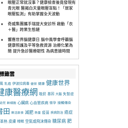
眼壓正常就沒事？健康檢查後竟發現有
青光眼 醫揭白天量眼壓盲點！「居家
眼壓監測」有助掌握全天波動
奇威集團攜手瑞提大安診所 啟動「衣
＋醫」跨業生態鏈
響應世界腦健康日 腦中風學會呼籲腦
健康照護及平等急救資源 治療化繁為
簡 提升急診醫療韌性 為病患搶時間
標籤雲
健康世界
風
乳癌
伊波拉病毒
健康
健保
健康醫療網
吸菸
基因
失智症
大腦
心臟病
心血管疾病
懷孕
接觸傳染
幼兒
幹細胞
書田
減肥
癌症
疫苗
樂活飲食
熱量
疾病防治
糖尿病
肥
革熱
皮膚
空氣或飛沫傳染
睡眠