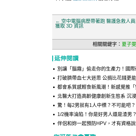
←
空中電腦病歷帶著跑 醫護急救人員
獲取 3D 資訊
相關關鍵字：
夏子
延伸閱讀
別讓「腦霧」偷走你的生產力！國際研究：身心
MyND360 效率膠囊與憶力軟膠囊
打破臍帶血七大迷思 公捐比花錢更
都會系質感輕食新風潮！新感覺推「雙重巧克力夾心」 添加深
織 打造多層次味蕾體驗
北醫大打造高齡健康創新生態系 沉
驚！每2男就有1人中標？不可能吧？
1/2機率淪陷！你是好男人還是渣男
伴侶和妳一起預防HPV，才有資格