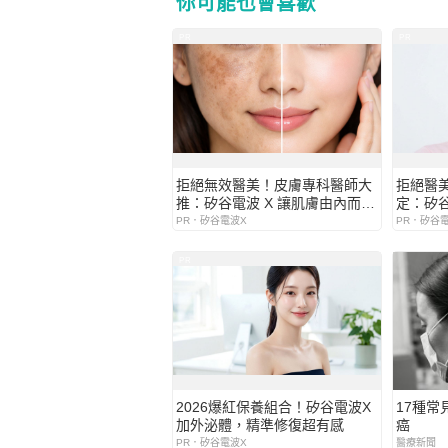
你可能也會喜歡
PR
PR
拒絕無效醫美！皮膚專科醫師大
拒絕醫
推：矽谷電波 X 讓肌膚由內而外
定：矽谷
更強韌
齡好膚
PR．矽谷電波X
PR．矽谷
PR
2026爆紅保養組合！矽谷電波X
17種常
加外泌體，精準修復超有感
癌
PR．矽谷電波X
醫療新聞