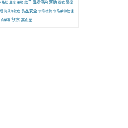
胖
運動
蚊子
蟲媒傳染
過敏
醫療
脂肪
腫瘤
藥物
食品安全
題
食品檢驗
食品藥物管理
阿茲海默症
飲食
高血壓
食藥署