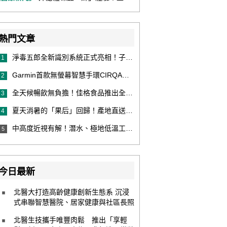
熱門文章
淨毒五郎全新識別系統正式亮相！子品牌然本再推體香噴霧新產品！
1
Garmin首款無螢幕智慧手環CIRQA登場 專注健康無須訂閱！ 輕量舒適風格百搭 生態系無縫串接 打造全天候零干擾健康與恢復管理新體驗
2
全天候暢飲無負擔！佳格食品推出全新穀物茶品牌「穀萃」 首發「穀萃 蕎麥國寶茶」無糖、0咖啡因 24小時暖心陪伴
3
夏天消暑的「果后」回歸！產地直送泰國鮮山竹，打造夏日最頂級的天然補給
4
中高度近視有解！潛水、極地低溫工作者優選 EVO ICL 膠原蛋白眼內鏡
5
今日最新
北醫大打造高齡健康創新生態系 沉浸
式串聯智慧醫院、居家健康與社區長照
北醫生技攜手唯豐肉鬆 推出「享輕