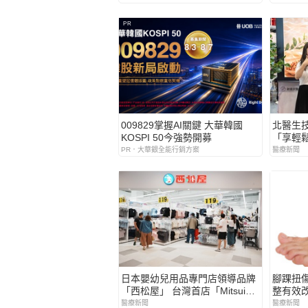
PR
009829掌握AI關鍵 大華韓國
北醫生
KOSPI 50今強勢開募
「享輕
輩打造
PR．大華銀全能行銷方案
醫療新聞
日本嬰幼兒用品專門店領導品牌
腳踝扭
「西松屋」 台灣首店「Mitsui
整有效
Outlet Park 台南店」正式開幕
醫療新聞
醫療新聞