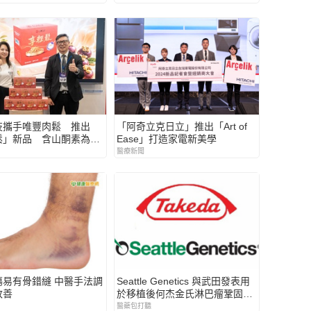
榮獲國家新創獎肯定
技攜手唯豐肉鬆 推出
「阿奇立克日立」推出「Art of
鬆」新品 含山酮素為長
Ease」打造家電新美學
日常營養新選擇
醫療新聞
傷易有骨錯縫 中醫手法調
Seattle Genetics 與武田發表用
改善
於移植後何杰金氏淋巴瘤鞏固治
療的臨床試驗資料
醫藥包打聽