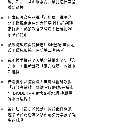
鬆」新品 含山酮素為長輩打造日常營
養新選擇
日本最強育兒品牌「西松屋」進軍台
北！微風南京店盛大開幕 推出首創限
定好禮、熱銷款強勢登場！目標拓20
家全台門市
就饗鐵板燒首間概念店8/5登場!重新定
義平價鐵板燒 開幕第二客66折
戒不掉手搖飲？天地合補推出全新「漢
方水」，重新詮釋「漢方底蘊」的補水
新選擇
告別夏季黏膩保濕！皮膚科醫師親揭
「超輕亮速效」關鍵 +176%極速補水
*！BIODERMA ＃快充補水瓶 挑戰最
輕水亮境界！
第四屆《最初的感動》照片徵件開跑
邀請全台灣爸媽父親節前夕分享孩子誕
生的感動