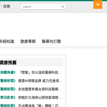
註冊
疾病知識
健康專題
醫藥包打聽
健康推薦
《美體美膚》
「閨蜜」佐以溫和醫療科技，陪伴女性找回身體舒適與自信
《醫療新聞》
健康AI領導品牌 威力先進得獎不斷 同獲『玉山獎』『金炬獎』最高肯定
《醫療新聞》
永悅健康參展台灣科技醫療展 展現數位健康全場景整合能力
《樂活飲食》
奔馳於北海岸山巒與碧海間 跑出屬於你的生命之光 『2026光境半程馬拉松挑戰賽－升龍道』火熱報名中
《醫療新聞》
外泌體凍晶「鮮」體驗！亞家生技解鎖24個月高活性 專利瓶蓋「秒回溶」超驚艷！醫科展秀「睛」亮神采