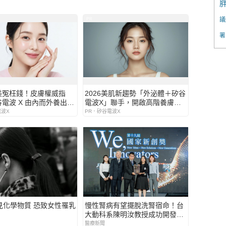
議
PR
署
美冤枉錢！皮膚權威指
2026美肌新趨勢「外泌體＋矽谷
電波 X 由內而外養出逆
電波X」聯手，開啟高階養膚新
質
世代
電波X
PR．矽谷電波X
見化學物質 恐致女性罹乳
慢性腎病有望擺脫洗腎宿命！台
大動科系陳明汝教授成功開發
「Lm益生菌」可延緩腎功能惡化
醫療新聞