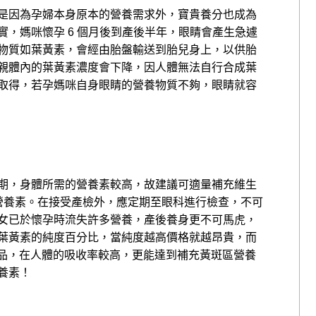
是因為孕婦本身原本的營養需求外，寶貴養分也成為
，媽咪懷孕 6 個月後到產後半年，眼睛會產生急遽
物質如葉黃素，會經由胎盤輸送到胎兒身上，以供胎
親體內的葉黃素濃度會下降，因人體無法自行合成葉
取得，若孕媽咪自身眼睛的營養物質不夠，眼睛就容
期，身體所需的營養素較高，故建議可適量補充維生
3 等營養素。在接受產檢外，應定期至眼科進行檢查，不可
女已於懷孕時流失許多營養，產後養身更不可馬虎，
葉黃素的純度百分比，當純度越高價格就越昂貴，而
old 的產品，在人體的吸收率較高，更能達到補充黃斑區營養
養素！