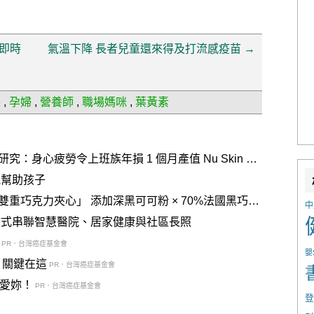
即時
氣溫下降 長者兒童還來得及打流感疫苗
→
雯
,
孕婦
,
營養師
,
職場媽咪
,
葉黃素
疲勞令上班族年損 1 個月產值 Nu Skin 推
，啟動「效率、憶力」雙重守護
能幫助孩子
黑可可粉 × 70%法國黑巧交
中
浸式串聯智慧醫院、居家健康與社區長照
PR．台灣癌症基金會
嬰
？關鍵在這
PR．台灣癌症基金會
說愛妳！
PR．台灣癌症基金會
登