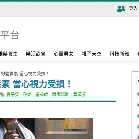
登入
銀髮養生
樂活飲食
心靈男女
親子天空
科技新知
略的營養素 當心視力受損！
素 當心視力受損！
夏子雯
,
孕婦
,
營養師
,
職場媽咪
,
葉黃素