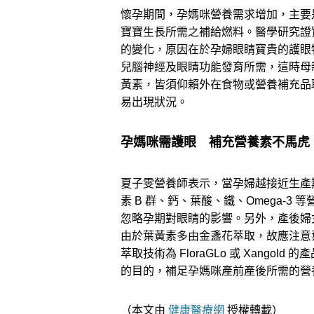
懷孕期間，孕媽咪營養需求增加，主要
寶寶生長所需之補給燃料。醫學研究證實
的變化，原因在於孕婦眼睛寶貴的護眼
兒腦神經及眼睛功能發育所需，這時母
黃素，皆須仰賴外在食物或營養補充品
易出現狀況。
孕媽咪需護眼 補充營養素不馬虎
夏子雯營養師表示，當孕婦越接近生產
素 B 群、鈣、葉酸、鐵、Omega-
忽略孕期對眼睛的影響。另外，產後婦
由於葉黃素多由金盞花萃取，故應注意
萃取技術為 FloraGLo 或 Xang
的目的，補足孕媽咪產前產後所需的營
（本文由
健康醫療網
授權轉載）