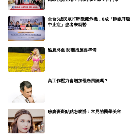
全台5成民眾打呼隱藏危機，8成「睡眠呼吸
中止症」患者未就醫
酷夏將至 防曬措施要準備
高工作壓力會增加罹癌風險嗎？
臉龐斑斑點點怎麼辦：常見的醫學美容