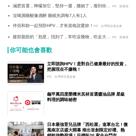
醫學期刊認可
減肥首選，檸檬加它，堅持一週，腰細了，瘦到你懷
PR．新素簡
疑人生
沒喝酒睡醒像酒醉 睡眠失調每7人有1人
伴侶和妳一起預防HPV，才有資格說愛妳！
PR．台灣癌症基金會
腹部脂肪的「剋星」找到了，常吃這幾物，吃走大肚
PR．新素簡
囊，瘦出小蠻腰
你可能也會喜歡
立即諮詢HPV！是對自己健康最好的投資，
把握現在不嫌晚！
PR．台灣癌症基金會
龜甲萬四度榮獲米其林首選醬油品牌 星級
料理的調味秘密
日本最強育兒品牌「西松屋」進軍台北！微
風南京店盛大開幕 推出首創限定好禮、熱
銷款強勢登場！目標拓20 家全台門市