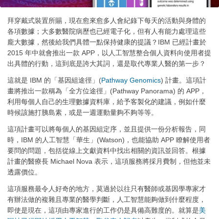
拜穿戴式裝置所賜，現在愈來愈多人會紀錄下每天的活動與身體的
各項數據；大多數醫院病歷也已經電子化，但有人有能力處理這些
龐大數據，然後給我們具體一點保持健康的提議？IBM 已經計畫於
2015 年中就會推出一款 APP，以人工智慧整合個人資料向使用者提
出具體的行動，這到底是誇大其詞，還是取代專業人醫的第一步？
這就是 IBM 的「基因組途徑」(
Pathway Genomics
) 計畫。這項計
畫將推出一款稱為「全方位途徑」(Pathway Panorama) 的 APP，
利用每個人自己的生理數據資料庫，給予客製化的建議，例如什麼
時候該施打胰島素，或是一週運動量夠不夠等等。
這項計畫可以將每個人的基因組定序，並且提供一份分析報告，同
時，IBM 的人工智慧「華生」(Watson)，也能協助 APP 瞭解使用者
要問的問題，包括從線上文獻資料中找出相關的資訊並回答。根據
計畫的醫療長 Michael Nova 表示，這項服務將採月費制，但他並未
透露價位。
這項服務最令人好奇的地方，莫過於以往只有醫師或基因學專家才
有辦法做的複雜且專業的醫學判斷，人工智慧能夠做到什麼程度，
即使是現在，這項由專家進行的工作仍是具備高難度的。就算是
美