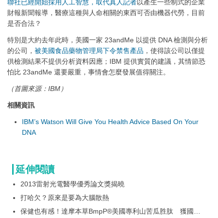
聯社已經開始採用人工智慧，取代真人記者
以產生一些制式的企業
財報新聞報導，醫療這種與人命相關的東西可否由機器代勞，目前
是否合法？
特別是大約去年此時，美國一家 23andMe 以提供 DNA 檢測與分析
的公司，
被美國食品藥物管理局下令禁售產品
，使得該公司以僅提
供檢測結果不提供分析資料因應；IBM 提供實質的建議，其情節恐
怕比 23andMe 還要嚴重，事情會怎麼發展值得關注。
（首圖來源：IBM）
相關資訊
IBM’s Watson Will Give You Health Advice Based On Your
DNA
延伸閱讀
2013雷射光電醫學優秀論文獎揭曉
打哈欠？原來是要為大腦散熱
保健也有感！達摩本草BmpP®美國專利山苦瓜胜肽 獲國際