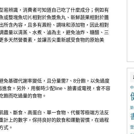
型易辨識，
消費者可知道自己吃了什麼成分；
例如有
魚或整塊魚切片相對於魚漿魚丸、
新鮮蔬果相對於醬
出所含內容，且多有澱粉、調味和添加物，
因此相對
調盡量以清蒸、
水煮、滷為主，避免油炸、糖醋、三
更多天然營養素，並讓舌尖重新感受食物的原始美
避免基礎代謝率變低，
且分量需
7
、
8
分飽，以免過度
中
再進食。另外，用餐時少配
line
、臉書或電視，
會不容
吃飽而吃過量的食物。
嬰
飢餓、斷食、高蛋白、
單一食物、代餐等極端方法反
重計上的數字，保持良好的飲食和運動習慣，
在過程
登
方式。