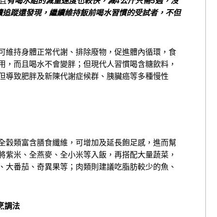
且
有喝水組的減重速度也較快，減
4
公斤只需
5
週，沒
續追蹤還
發現，繼續維持飯前喝水習慣的受試者，不但
可維持身體正常代謝、
排除廢物，促進體內循環，
食
用，而且喝水不會變胖；
但現代人習慣喝含糖飲料，
但導致肥胖及新陳代謝症候群、胰臟癌等多種慢性
全穀類富含膳食纖維，
可增加及延長飽足感，進而幫
將紫米、全燕麥、全小米等入飯，再搭配大量蔬菜，
、大番茄、奇異果等；
肉類則建議吃脂肪較少的魚、
烹調法