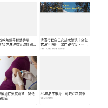
PR
in首款無螢幕智慧手環
滑雪行程自己安排太繁瑣？全包
A登場 專注健康無須訂閱！
式滑雪假期：出門即雪場，一價
適風格百搭 生態系無縫串
全包不怕預算爆表！
PR．Club Med Taiwan
造全天候零干擾健康與恢復
體驗
產後施打流感疫苗 降低
3C產品不離身 乾眼症跟著來
染風險
健康醫療網