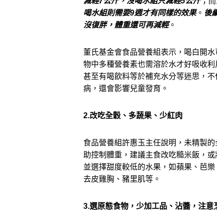
減輕
7
公斤，沒喝水組只減輕
5
公斤
；而
喝水組則需要
9
週才有同樣的效果
。
後
沒復胖，
體重還可再減輕
。
董氏基金會食品營養組表示，喝白開水
物中多種營養素也需溶於水才好吸收利
甚至有喝飲料等於補充水分等迷思，
不
病，
還會影響兒童發育。
2.改吃全穀、多蔬果、少紅肉
食品營養組許惠玉主任說明，未精製的
助控制體重，建議主食改吃糙米飯，
或
並選擇甜度較低的水果，如蘋果、芭樂
去皮雞胸、豬里肌等。
3.選原態食物，少加工品、沾醬，注意