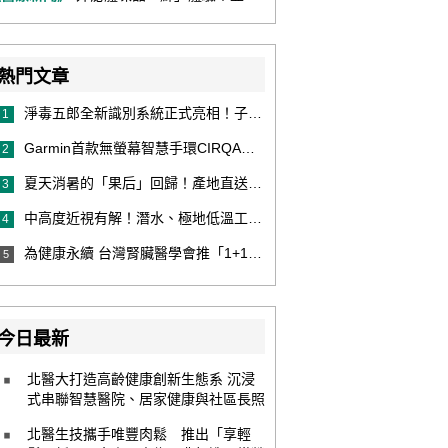
熱門文章
淨毒五郎全新識別系統正式亮相！子品牌然本再推體香噴霧新產品！
1
Garmin首款無螢幕智慧手環CIRQA登場 專注健康無須訂閱！ 輕量舒適風格百搭 生態系無縫串接 打造全天候零干擾健康與恢復管理新體驗
2
夏天消暑的「果后」回歸！產地直送泰國鮮山竹，打造夏日最頂級的天然補給
3
中高度近視有解！潛水、極地低溫工作者優選 EVO ICL 膠原蛋白眼內鏡
4
為健康永續 台灣腎臟醫學會推「1+1 Hold 好腎」 籲掌握eGFR＋UACR雙指標 及早把關腎健康
5
今日最新
北醫大打造高齡健康創新生態系 沉浸
式串聯智慧醫院、居家健康與社區長照
北醫生技攜手唯豐肉鬆 推出「享輕