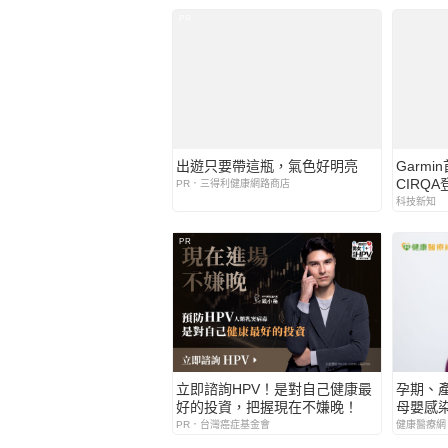
PR
出遊只要帶這瓶，氣色好明亮
Garm
CIRQ
PR．三得利健康網路商店
輕量舒
科技新知
接 打
管理新
PR
立即諮詢HPV！是對自己健康最
孕期、
好的投資，把握現在不嫌晚！
母嬰感
PR．台灣癌症基金會
健康醫療網