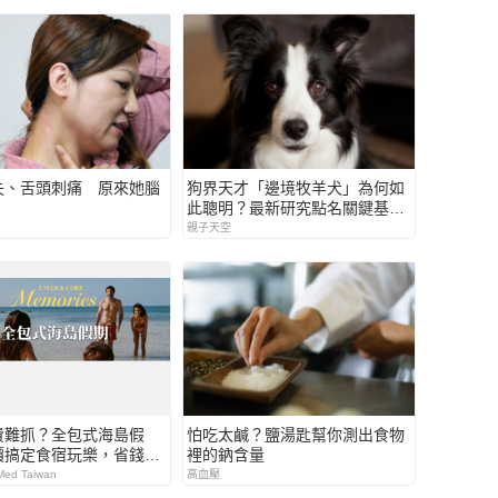
失、舌頭刺痛 原來她腦
狗界天才「邊境牧羊犬」為何如
此聰明？最新研究點名關鍵基
因！
親子天空
費難抓？全包式海島假
怕吃太鹹？鹽湯匙幫你測出食物
價搞定食宿玩樂，省錢更
裡的鈉含量
ed Taiwan
高血壓