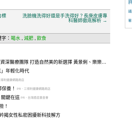
議
拾標
洗臉機洗得好還是手洗得好？長庚皮膚專
科醫師徹底解析
→
署
鍵字：
喝水
,
減肥
,
飲食
的新選擇 黃景俐、樂樂律
底」年輕化時代
三得利健康網路商店
部保養！
PR．三得利健康網路商店
？關鍵在這
PR．台灣癌症基金會
險！
岒揭女性私密困擾新科技解方