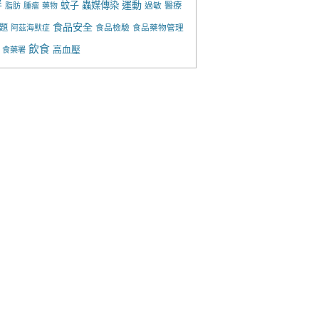
胖
運動
蚊子
蟲媒傳染
過敏
醫療
脂肪
腫瘤
藥物
食品安全
題
食品檢驗
食品藥物管理
阿茲海默症
飲食
高血壓
食藥署