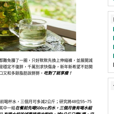
都難免腫了一圈，只好默默先換上伸縮褲，
並展開減
是穩定不復胖，
千萬別求快傷身，新年新希望不妨開
口又和多餘脂肪說掰掰，
吃對了就享瘦！
前喝杯水，三個月可多減
2
公斤；研究將
48
位
55~75
其中一組
在餐前先喝
500cc
的水，三個月後有喝水組