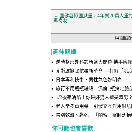
←
國健署揪團減重，4年幫20萬人重
準身材
相關關
延伸閱讀
逆時整形外科診所盛大開幕 攜手臨床資深醫療團隊 打造自然美
師親臨站台 暢談美麗升級秘訣
菲斯波掀起抗老新革命──打好「肌
日本專利技術，男性氣色好明亮
PR．
旅行不用瓶瓶罐罐，汎倫1瓶搞定臉
1/2機率淪陷！你是好男人還是渣男
老人常多重用藥 引發交互作用很危
告別乾澀、鬆弛！「閨蜜」醫師沈怡
你可能也會喜歡