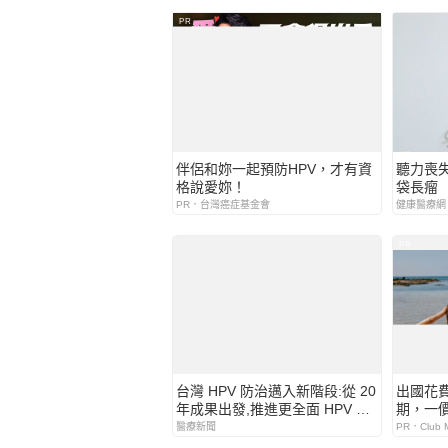
PR
伴侶和妳一起預防HPV，才有資
聽力喪
格說愛妳！
袋長瘤
PR．台灣癌症基金會
健康醫療網
PR
台灣 HPV 防治邁入新階段:從 20
出國花
年成果出發,推進更全面 HPV 癌
期，一
症防治 至今逾 280 萬人受惠
省心！
醫療新聞
PR．Club M