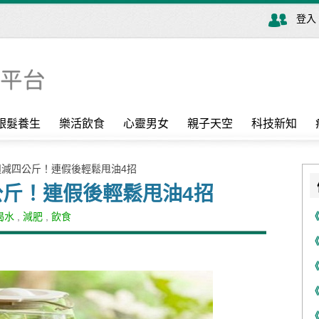
登入
銀髮養生
樂活飲食
心靈男女
親子天空
科技新知
週減四公斤！連假後輕鬆甩油4招
斤！連假後輕鬆甩油4招
喝水
,
減肥
,
飲食