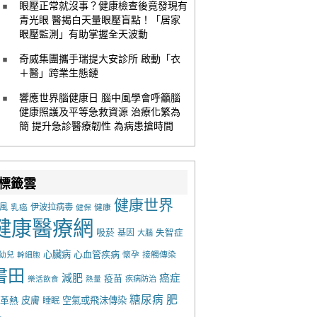
眼壓正常就沒事？健康檢查後竟發現有
青光眼 醫揭白天量眼壓盲點！「居家
眼壓監測」有助掌握全天波動
奇威集團攜手瑞提大安診所 啟動「衣
＋醫」跨業生態鏈
響應世界腦健康日 腦中風學會呼籲腦
健康照護及平等急救資源 治療化繁為
簡 提升急診醫療韌性 為病患搶時間
標籤雲
健康世界
風
乳癌
伊波拉病毒
健康
健保
健康醫療網
吸菸
基因
失智症
大腦
心臟病
心血管疾病
懷孕
接觸傳染
幼兒
幹細胞
書田
減肥
癌症
疫苗
樂活飲食
熱量
疾病防治
糖尿病
肥
革熱
皮膚
空氣或飛沫傳染
睡眠