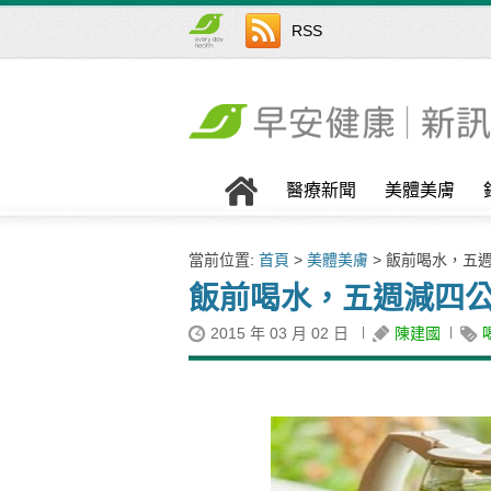
RSS
醫療新聞
美體美膚
當前位置:
首頁
>
美體美膚
> 飯前喝水，五
飯前喝水，五週減四公
2015 年 03 月 02 日
陳建國