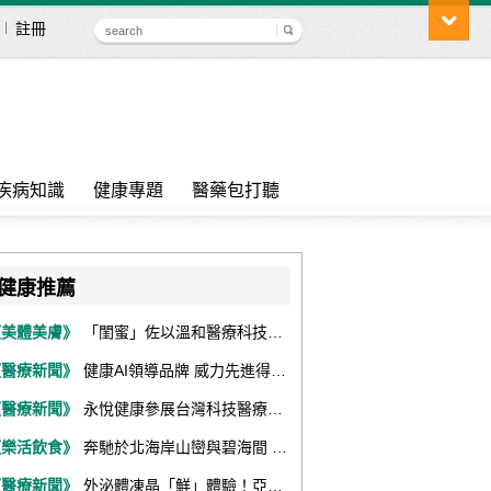
註冊
疾病知識
健康專題
醫藥包打聽
健康推薦
《美體美膚》
「閨蜜」佐以溫和醫療科技，陪伴女性找回身體舒適與自信
《醫療新聞》
健康AI領導品牌 威力先進得獎不斷 同獲『玉山獎』『金炬獎』最高肯定
《醫療新聞》
永悅健康參展台灣科技醫療展 展現數位健康全場景整合能力
《樂活飲食》
奔馳於北海岸山巒與碧海間 跑出屬於你的生命之光 『2026光境半程馬拉松挑戰賽－升龍道』火熱報名中
《醫療新聞》
外泌體凍晶「鮮」體驗！亞家生技解鎖24個月高活性 專利瓶蓋「秒回溶」超驚艷！醫科展秀「睛」亮神采