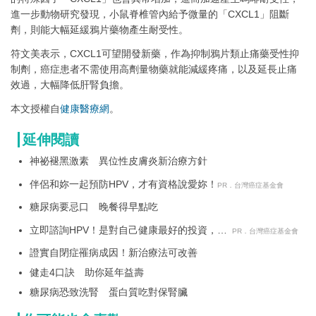
進一步動物研究發現，小鼠脊椎管內給予微量的「CXCL1」阻斷
劑，則能大幅延緩鴉片藥物產生耐受性。
符文美表示，CXCL1可望開發新藥，作為抑制鴉片類止痛藥受性抑
制劑，癌症患者不需使用高劑量物藥就能減緩疼痛，以及延長止痛
效過，大幅降低肝腎負擔。
本文授權自
健康醫療網
。
延伸閱讀
神祕褪黑激素 異位性皮膚炎新治療方針
伴侶和妳一起預防HPV，才有資格說愛妳！
PR．台灣癌症基金會
糖尿病要忌口 晚餐得早點吃
立即諮詢HPV！是對自己健康最好的投資，把
PR．台灣癌症基金會
握現在不嫌晚！
證實自閉症罹病成因！新治療法可改善
健走4口訣 助你延年益壽
糖尿病恐致洗腎 蛋白質吃對保腎臟