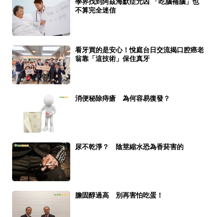
學界找到阿茲海默症元凶 「吃腦補腦」也
不算完全迷信
看牙買的是安心！悅庭台日交流揭口腔癌老
翁靠「這技術」保住真牙
消便秘除痔瘡 為何容易復發？
尿不乾淨？ 陰莖縮水恐為香菸害的
膽固醇過高 別再害怕吃蛋！