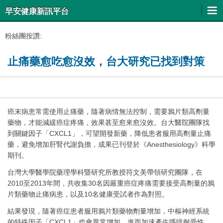
早安健康新訊平台
粉絲團按讚:
止痛藥愈吃愈沒效，台大研究已找到對策
癌末病患常需使用止痛藥，隨著病情無法控制，需要鴉片類高劑量
藥物，才能減緩癌症疼痛，效果甚至愈來愈沒效。台大醫院團隊找
到關鍵因子「CXCL1」，可望開發新藥，降低患者服用高劑量止痛
藥，避免增加肝腎代謝負擔，成果已刊登於《Anesthesiology》科學
期刊。
台灣大學醫學院藥理學科暨研究所教授符文美帶領研究團隊，在
2010至2013年間，共收集30名因嚴重癌症疼痛需要接受高劑量的鴉
片類藥物止痛病患，以及10名健康受試者作為對照。
結果發現，隨著癌症患者服用鴉片類藥物劑量增加，中樞神經系統
的特殊因子「CXCL1」也會異常增加，進而加速產生嗎啡耐受性，