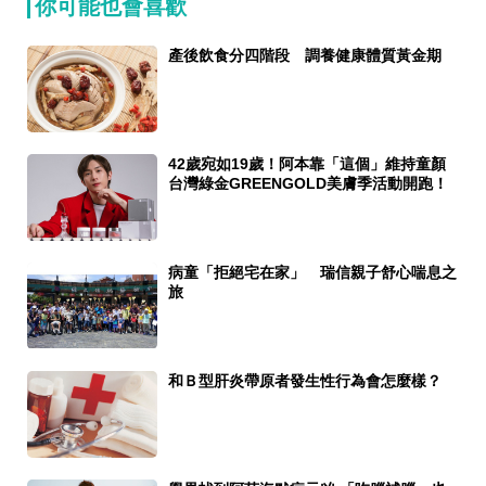
你可能也會喜歡
產後飲食分四階段 調養健康體質黃金期
42歲宛如19歲！阿本靠「這個」維持童顏
台灣綠金GREENGOLD美膚季活動開跑！
病童「拒絕宅在家」 瑞信親子舒心喘息之
旅
和Ｂ型肝炎帶原者發生性行為會怎麼樣？