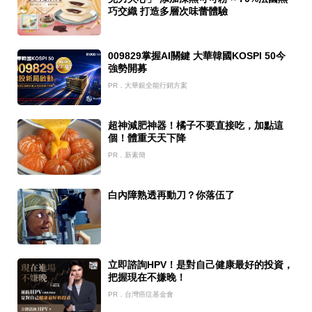
巧交織 打造多層次味蕾體驗
009829掌握AI關鍵 大華韓國KOSPI 50今
強勢開募
PR．大華銀全能行銷方案
超神減肥神器！橘子不要直接吃，加點這
個！體重天天下降
PR．新素簡
白內障熟透再動刀？你落伍了
立即諮詢HPV！是對自己健康最好的投資，
把握現在不嫌晚！
PR．台灣癌症基金會