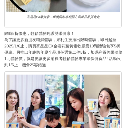
亮晶晶EX葉黃素－獲獎國際專利配方與世界品質肯定
限時5折優惠，輕鬆體驗呵護雙眼健康！
為了讓更多新朋友嚐鮮體驗，果利生技推出限時體驗，即日起至
2025/1/6止，購買亮晶晶EX金盞花葉黃素軟膠囊10顆體驗包享5折
優惠。另推出年終跨年慶全品項任選第二件5折，加碼利得強果凍條
1元體驗價，就是要讓更多消費者輕鬆體驗專業級保健食品! 活動只
到1/6止，機會不容錯過！