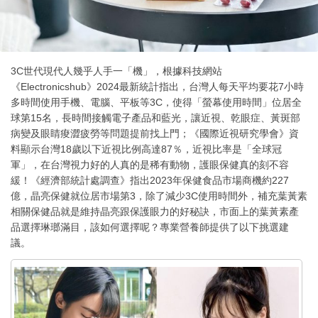
3C世代現代人幾乎人手一「機」，根據科技網站
《Electronicshub》2024最新統計指出，台灣人每天平均要花7小時
多時間使用手機、電腦、平板等3C，使得「螢幕使用時間」位居全
球第15名，長時間接觸電子產品和藍光，讓近視、乾眼症、黃斑部
病變及眼睛痠澀疲勞等問題提前找上門；《國際近視研究學會》資
料顯示台灣18歲以下近視比例高達87％，近視比率是「全球冠
軍」，在台灣視力好的人真的是稀有動物，護眼保健真的刻不容
緩！《經濟部統計處調查》指出2023年保健食品市場商機約227
億，晶亮保健就位居市場第3，除了減少3C使用時間外，補充葉黃素
相關保健品就是維持晶亮跟保護眼力的好秘訣，市面上的葉黃素產
品選擇琳瑯滿目，該如何選擇呢？專業營養師提供了以下挑選建
議。