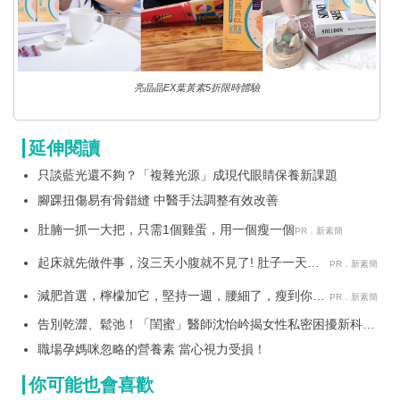
亮晶晶EX葉黃素5折限時體驗
延伸閱讀
只談藍光還不夠？「複雜光源」成現代眼睛保養新課題
腳踝扭傷易有骨錯縫 中醫手法調整有效改善
肚腩一抓一大把，只需1個雞蛋，用一個瘦一個
PR．新素簡
起床就先做件事，沒三天小腹就不見了! 肚子一天天
PR．新素簡
變小！
減肥首選，檸檬加它，堅持一週，腰細了，瘦到你懷
PR．新素簡
疑人生
告別乾澀、鬆弛！「閨蜜」醫師沈怡岒揭女性私密困擾新科技
解方
職場孕媽咪忽略的營養素 當心視力受損！
你可能也會喜歡