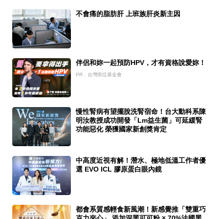
不會痛的脂肪肝 上班族肝炎新主因
伴侶和妳一起預防HPV，才有資格說愛妳！
PR．台灣癌症基金會
慢性腎病有望擺脫洗腎宿命！台大動科系陳
明汝教授成功開發「Lm益生菌」可延緩腎
功能惡化 榮獲國家新創獎肯定
中高度近視有解！潛水、極地低溫工作者優
選 EVO ICL 膠原蛋白眼內鏡
都會系質感輕食新風潮！新感覺推「雙重巧
克力夾心」 添加深黑可可粉 × 70%法國黑