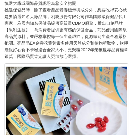
慎選大廠或國際品質認證為您安全把關
挑選保健品時，除了查看產品營養標示與成分外，想要吃得安心就
是要慎選知名大廠品牌，利統股份有限公司作為國際級保健品代工
專家，為國內知名保健品提供高質量CDMO服務，推出自創品牌
【果利生技】，為消費者提供更有感的保健食品，商品使用國際級
高品質原料，並嚴格掌控每一個生產環節，從源頭到生產全程嚴格
把關。亮晶晶EX金盞花葉黃素多使用天然成分和植物萃取物，軟膠
囊很好吞食不卡喉適合全家大小，更榮獲2022年榮獲世界品質標章
銀獎，國際品質肯定讓人更加放心選擇。