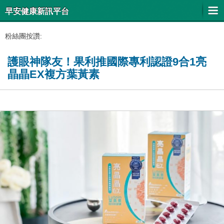
早安健康新訊平台
粉絲團按讚:
護眼神隊友！果利推國際專利認證9合1亮
晶晶EX複方葉黃素