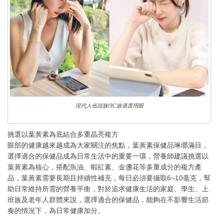
現代人低頭族/3C族過度用眼
挑選以葉黃素為底結合多重晶亮複方
眼部的健康越來越成為大家關注的焦點，葉黃素保健品琳瑯滿目，
選擇適合的保健品成為日常生活中的重要一環，營養師建議挑選以
葉黃素為核心，搭配魚油、蝦紅素、金盞花等多重成分的複方產
品，葉黃素需要長期且持續性補充，每日必須要攝取6~10毫克，幫
助日常維持所需的營養平衡，對於追求健康生活的家庭、學生、上
班族及老年人群體來說，選擇適合的保健品，能夠在不影響生活節
奏的情況下，為日常健康加分。