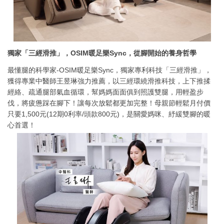
獨家「三經滑推」，OSIM暖足樂Sync，從腳開始的養身哲學
最懂腿的科學家-OSIM暖足樂Sync，獨家專利科技「三經滑推」，
獲得專業中醫師王昱琳強力推薦，以三經環繞滑推科技，上下推揉
經絡、疏通腿部氣血循環，幫媽媽面面俱到照護雙腿，用輕盈步
伐，將疲憊踩在腳下！讓每次放鬆都更加完整！母親節輕鬆月付價
只要1,500元(12期0利率/頭款800元)，是關愛媽咪、紓緩雙腳的暖
心首選！