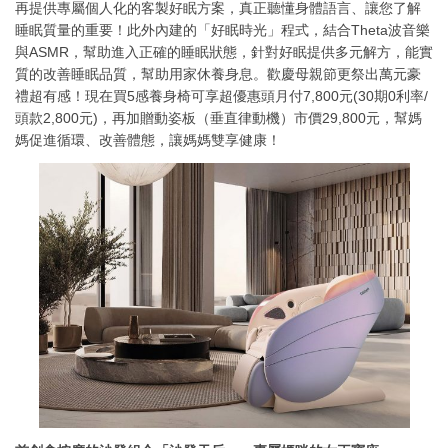
再提供專屬個人化的客製好眠方案，真正聽懂身體語言、讓您了解
睡眠質量的重要！此外內建的「好眠時光」程式，結合Theta波音樂
與ASMR，幫助進入正確的睡眠狀態，針對好眠提供多元解方，能實
質的改善睡眠品質，幫助用家休養身息。歡慶母親節更祭出萬元豪
禮超有感！現在買5感養身椅可享超優惠頭月付7,800元(30期0利率/
頭款2,800元)，再加贈動姿板（垂直律動機）市價29,800元，幫媽
媽促進循環、改善體態，讓媽媽雙享健康！