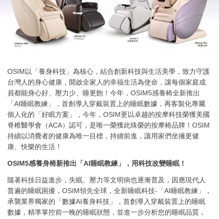
OSIM以「養身科技」為核心，結合創新科技與生活美學，致力守護
台灣人的身心健康，開啟全家人的幸福生活為使命，讓每個家庭成
員都能身心好、壓力少、睡更飽！今年，OSIM5感養椅全新推出
「AI睡眠教練」，首創導入穿戴裝置上的睡眠數據，再客製化專屬
個人化的「好眠方案」，今年，OSIM更以卓越的按摩科技榮獲美國
脊椎醫學會（ACA）認可，是唯一榮獲此殊榮的按摩椅品牌！OSIM
持續以消費者的健康為唯一目標，持續前進，讓用家們坐擁更健
康、快樂的生活！
OSIM5
感養身椅新推出「AI睡眠教練」，用科技改變睡眠！
隨著科技日益進步，失眠、壓力等文明病也逐漸普及，因應現代人
普遍的睡眠困擾，OSIM領先全球，全新睡眠科技-「AI睡眠教練」，
承襲業界獨家的「數據AI養身科技」，首創導入穿戴裝置上的睡眠
數據，精準掌控前一晚的睡眠狀態，並進一步分析您的睡眠品質，