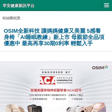
早安健康新訊平台
粉絲團按讚:
OSIM全新科技 讓媽媽健康又美麗 5感養
身椅「AI睡眠教練」新上市 母親節全品項
優惠中 最高再享30期0利率 輕鬆入手