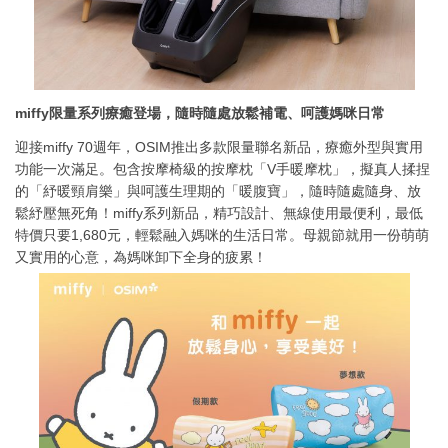
miffy
限量系列療癒登場，隨時隨處放鬆補電、呵護媽咪日常
迎接miffy 70週年，OSIM推出多款限量聯名新品，療癒外型與實用
功能一次滿足。包含按摩椅級的按摩枕「V手暖摩枕」，擬真人揉捏
的「紓暖頸肩樂」與呵護生理期的「暖腹寶」，隨時隨處隨身、放
鬆紓壓無死角！miffy系列新品，精巧設計、無線使用最便利，最低
特價只要1,680元，輕鬆融入媽咪的生活日常。母親節就用一份萌萌
又實用的心意，為媽咪卸下全身的疲累！