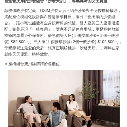
首創會按摩的沙發組合「沙發天后」，專屬媽咪的女王寶座
顛覆傳統沙發定義，OSIM沙發天后－結合沙發與全身按摩椅概念，
搭配座位模組化設計與AI智慧按摩科技，推出『會按摩的沙發組
合』，讓小宅也能擁有全身按摩椅的想望。雙人座與三人座靈活選
配，完美展現「一椅多用」，讓家不只是休息場域，更是媽咪放鬆
療癒的專屬身心保養所。優惠價雙人座(１個按摩沙發+１個一般沙
發) $89,800元、三人座(１個按摩沙發+2個一般沙發) $109,800元，
母親節就送最愛的天后一張真正屬於她的「沙發天后」，媽咪在家
就能天天優雅、時時放鬆。
＃座椅組合費用詳情請洽各櫃位