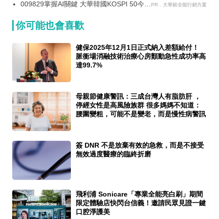
009829掌握AI關鍵 大華韓國KOSPI 50今強
疫調節
PR．大華銀全能行銷方案
勢開募
你可能也會喜歡
健保2025年12月1日正式納入差額給付！
脈衝場消融技術治療心房顫動急性成功率高
達99.7%
母親節健康警訊：三成台灣人有脂肪肝 ，
停經女性是高風險族群 很多媽媽不知道：
腰圍變粗，可能不是變老，而是慢性病警訊
簽 DNR 不是放棄有效的急救，而是不接受
無效過度醫療的臨終折磨
飛利浦 Sonicare「專業全能亮白刷」期間
限定體驗店快閃台信義！邀請民眾見證一鍵
口腔淨護美