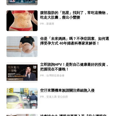
腹部脂肪的「剋星」找到了，常吃這幾物，
吃走大肚囊，瘦出小蠻腰
PR．新素簡
你是「未來媽媽」嗎？不孕症因素、如何選
擇受孕方式 40年婦產科專家來解答！
立即諮詢HPV！是對自己健康最好的投資，
把握現在不嫌晚！
PR．台灣癌症基金會
空汙來襲機車族請關注癌細胞入侵
PR．安達人壽 安心抗癌