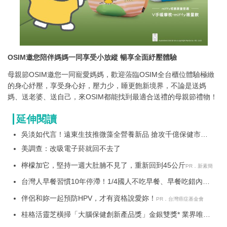
OSIM
邀您陪伴媽媽一同享受小放縱 暢享全面紓壓體驗
母親節OSIM邀您一同寵愛媽媽，歡迎蒞臨OSIM全台櫃位體驗極緻
的身心紓壓，享受身心好，壓力少，睡更飽新境界，不論是送媽
媽、送老婆、送自己，來OSIM都能找到最適合送禮的母親節禮物！
延伸閱讀
吳淡如代言！遠東生技推微藻全營養新品 搶攻千億保健市
場！
美調查：改吸電子菸就回不去了
檸檬加它，堅持一週大肚腩不見了，重新回到45公斤
PR．新素簡
台灣人早餐習慣10年停滯！1/4國人不吃早餐、早餐吃錯內
容、吃錯時間！
伴侶和妳一起預防HPV，才有資格說愛妳！
PR．台灣癌症基金會
桂格活靈芝橫掃「大腦保健創新產品獎」金銀雙獎* 業界唯一
雙認證靈芝飲「桂格雙效活靈芝滋補液」有效延緩衰老**、免