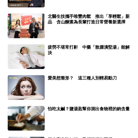
北醫生技攜手唯豐肉鬆 推出「享輕鬆」新
品 含山酮素為長輩打造日常營養新選擇
疲勞不堪常打鼾 中藥「散腫潰堅湯」能解
決
愛美想整形？ 這三種人別輕易動刀
怕吃太鹹？鹽湯匙幫你測出食物裡的鈉含量