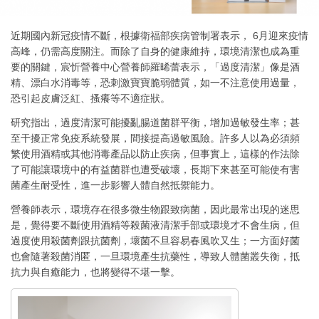
近期國內新冠疫情不斷，根據衛福部疾病管制署表示， 6月迎來疫情
高峰，仍需高度關注。而除了自身的健康維持，環境清潔也成為重
要的關鍵，宸忻營養中心營養師羅晞蕾表示，「過度清潔」像是酒
精、漂白水消毒等，恐刺激寶寶脆弱體質，如一不注意使用過量，
恐引起皮膚泛紅、搔癢等不適症狀。
研究指出，過度清潔可能擾亂腸道菌群平衡，增加過敏發生率；甚
至干擾正常免疫系統發展，間接提高過敏風險。許多人以為必須頻
繁使用酒精或其他消毒產品以防止疾病，但事實上，這樣的作法除
了可能讓環境中的有益菌群也遭受破壞，長期下來甚至可能使有害
菌產生耐受性，進一步影響人體自然抵禦能力。
營養師表示，環境存在很多微生物跟致病菌，因此最常出現的迷思
是，覺得要不斷使用酒精等殺菌液清潔手部或環境才不會生病，但
過度使用殺菌劑跟抗菌劑，壞菌不旦容易春風吹又生；一方面好菌
也會隨著殺菌消匿，一旦環境產生抗藥性，導致人體菌叢失衡，抵
抗力與自癒能力，也將變得不堪一擊。