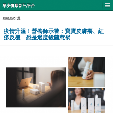
早安健康新訊平台
粉絲團按讚:
疫情升溫！營養師示警：寶寶皮膚癢、紅
疹反覆 恐是過度殺菌惹禍