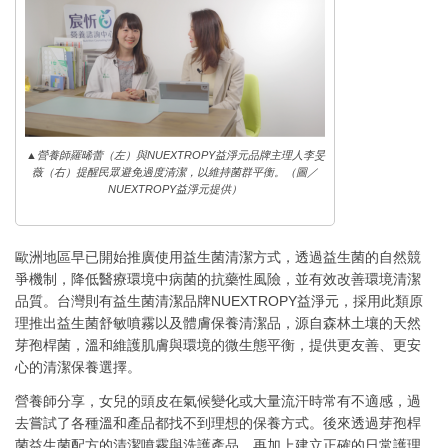
▲營養師羅晞蕾（左）與NUEXTROPY益淨元品牌主理人李旻
薇（右）提醒民眾避免過度清潔，以維持菌群平衡。（圖／
NUEXTROPY益淨元提供）
歐洲地區早已開始推廣使用益生菌清潔方式，透過益生菌的自然競
爭機制，降低醫療環境中病菌的抗藥性風險，並有效改善環境清潔
品質。台灣則有益生菌清潔品牌NUEXTROPY益淨元，採用此類原
理推出益生菌舒敏噴霧以及體膚保養清潔品，源自森林土壤的天然
芽孢桿菌，溫和維護肌膚與環境的微生態平衡，提供更友善、更安
心的清潔保養選擇。
營養師分享，女兒的頭皮在氣候變化或大量流汗時常有不適感，過
去嘗試了各種溫和產品都找不到理想的保養方式。後來透過芽孢桿
菌益生菌配方的清潔噴霧與洗護產品，再加上建立正確的日常護理