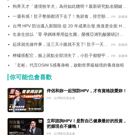
狗界天才「邊境牧羊犬」為何如此聰明？最新研究點名關鍵基
因！
一週有感！肚子整個都消下去了！免節食，排空順暢
PR．新素簡
就夠
台灣 HPV 防治邁入新階段:從 20 年成果出發,推進更全面 HPV
癌症防治 至今逾 280 萬人受惠
生泉生技以「零 孕媽咪專用益生菌」榮獲亞洲乳酸菌研討會
「創新產品優等獎」
起床就先做件事，沒三天小腹就不見了! 肚子一天天
PR．新素簡
變小！
檸檬搭配它，臉上斑點全部消失了，小肚子都變平坦
PR．新素簡
了
「玄彬」代言OSIM 5感養身椅，啟動世界級秘境的養身旅程
你可能也會喜歡
伴侶和妳一起預防HPV，才有資格說愛妳！
PR．台灣癌症基金會
立即諮詢HPV！是對自己健康最好的投資，
把握現在不嫌晚！
PR．台灣癌症基金會