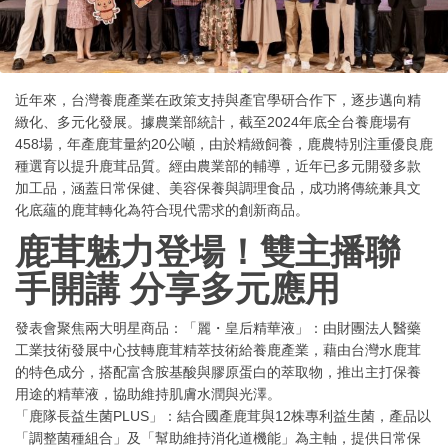
近年來，台灣養鹿產業在政策支持與產官學研合作下，逐步邁向精
緻化、多元化發展。據農業部統計，截至2024年底全台養鹿場有
458場，年產鹿茸量約20公噸，由於精緻飼養，鹿農特別注重優良鹿
種選育以提升鹿茸品質。經由農業部的輔導，近年已多元開發多款
加工品，涵蓋日常保健、美容保養與調理食品，成功將傳統兼具文
化底蘊的鹿茸轉化為符合現代需求的創新商品。
鹿茸魅力登場！雙主播聯
手開講 分享多元應用
發表會聚焦兩大明星商品：「麗・皇后精華液」：由財團法人醫藥
工業技術發展中心技轉鹿茸精萃技術給養鹿產業，藉由台灣水鹿茸
的特色成分，搭配富含胺基酸與膠原蛋白的萃取物，推出主打保養
用途的精華液，協助維持肌膚水潤與光澤。
「鹿隊長益生菌PLUS」：結合國產鹿茸與12株專利益生菌，產品以
「調整菌種組合」及「幫助維持消化道機能」為主軸，提供日常保