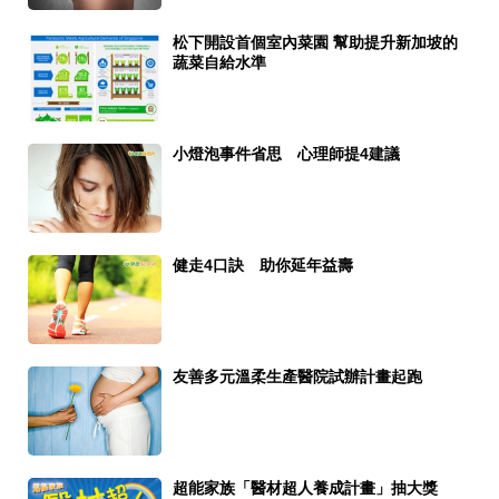
松下開設首個室內菜園 幫助提升新加坡的
蔬菜自給水準
小燈泡事件省思 心理師提4建議
健走4口訣 助你延年益壽
友善多元溫柔生產醫院試辦計畫起跑
超能家族「醫材超人養成計畫」抽大獎