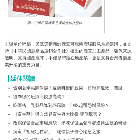
圖／中華民國鹿產品運銷合作社提供
主辦單位呼籲，民眾選購新鮮鹿茸可親臨鹿場眼見為憑選購，並支
持《中華民國鹿產品運銷合作社》推出的鹿茸加工產品，確保來源
透明。支持國產鹿茸，不僅是守護在地產業，更是支持台灣養鹿產
業升級的重要力量。
延伸閱讀
告別夏季黏膩保濕！皮膚科醫師親揭「超輕亮速效」關鍵
+176%極速補水*！BIODERMA ＃快充補水瓶 挑戰最輕水亮
縫肉線的疤痕比較漂亮嗎？
境界！
吃優格、乳製品降乳癌風險 但吃起司恐增風險？
《寄生獸》與自然界寄生蟲大比拼 哪個厲害？
改寫保健食品市場風貌，果凍保健品領導者逢興生技的研發王
國
病童「拒絕宅在家」 瑞信親子舒心喘息之旅