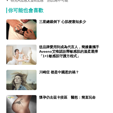
得完A流感又染B流感 別以為不可能
你可能也會喜歡
三星總裁倒下 心肌梗塞知多少
從品牌愛用到成為代言人，簡嫚書攜手
Aveeno艾惟諾詮釋敏感肌的溫柔選擇
「1+1敏感肌守護方程式」
川崎症 都是中國惹的禍？
懷孕仍去茲卡疫區 醫怒：簡直玩命