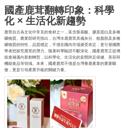
國產鹿茸翻轉印象：科學
化 × 生活化新趨勢
鹿茸自古為文化中常見的食材之一，富含胺基酸、膠原蛋白及多種
礦物質。農業部研究指出，台灣水鹿鹿茸具備灰分、粗脂肪及多種
礦物質的特性，品質穩定，不僅在國內市場廣受肯定，更引發國際
學者想探究鹿茸的潛力。隨著科學驗證不斷深化，國產鹿茸正從傳
統進補邁向新創轉型，以科學化、生活化的姿態跨足保健、美容與
機能食品等領域。未來，國產鹿茸不僅是台灣養鹿產業的重要驕
傲，更是引領產業升級的關鍵力量。