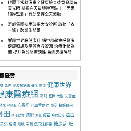
眼壓正常就沒事？健康檢查後竟發現有
青光眼 醫揭白天量眼壓盲點！「居家
眼壓監測」有助掌握全天波動
奇威集團攜手瑞提大安診所 啟動「衣
＋醫」跨業生態鏈
響應世界腦健康日 腦中風學會呼籲腦
健康照護及平等急救資源 治療化繁為
簡 提升急診醫療韌性 為病患搶時間
標籤雲
健康世界
風
乳癌
伊波拉病毒
健康
健保
健康醫療網
吸菸
基因
失智症
大腦
心臟病
心血管疾病
懷孕
接觸傳染
幼兒
幹細胞
書田
減肥
癌症
疫苗
樂活飲食
熱量
疾病防治
糖尿病
肥
革熱
皮膚
空氣或飛沫傳染
睡眠