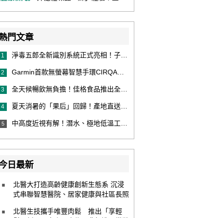
熱門文章
淨毒五郎全新識別系統正式亮相！子品牌然本再推體香噴霧新產品！
1
Garmin首款無螢幕智慧手環CIRQA登場 專注健康無須訂閱！ 輕量舒適風格百搭 生態系無縫串接 打造全天候零干擾健康與恢復管理新體驗
2
全天候暢飲無負擔！佳格食品推出全新穀物茶品牌「穀萃」 首發「穀萃 蕎麥國寶茶」無糖、0咖啡因 24小時暖心陪伴
3
夏天消暑的「果后」回歸！產地直送泰國鮮山竹，打造夏日最頂級的天然補給
4
中高度近視有解！潛水、極地低溫工作者優選 EVO ICL 膠原蛋白眼內鏡
5
今日最新
北醫大打造高齡健康創新生態系 沉浸
式串聯智慧醫院、居家健康與社區長照
北醫生技攜手唯豐肉鬆 推出「享輕