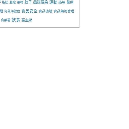
胖
運動
蚊子
蟲媒傳染
過敏
醫療
脂肪
腫瘤
藥物
食品安全
題
食品檢驗
食品藥物管理
阿茲海默症
飲食
高血壓
食藥署