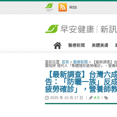
RSS
醫療新聞
美體美膚
當前位置:
首頁
>
醫療新聞
> 【最新調查】
康陷阱 現代人「集體隱形疲勞確診」，營養
【最新調查】台灣六
告：「防曬一族」反成
疲勞確診」，營養師教
2025 年 10 月 17 日
A S