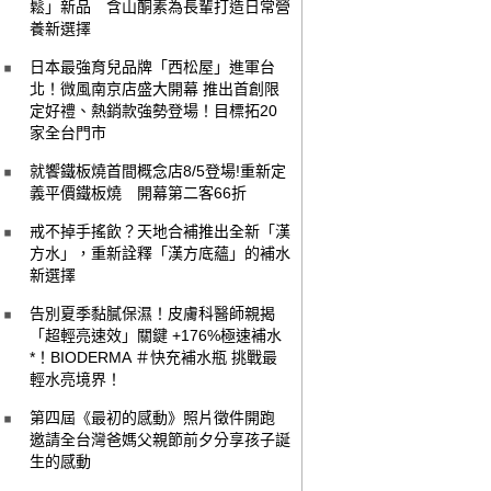
鬆」新品 含山酮素為長輩打造日常營
養新選擇
日本最強育兒品牌「西松屋」進軍台
北！微風南京店盛大開幕 推出首創限
定好禮、熱銷款強勢登場！目標拓20
家全台門市
就饗鐵板燒首間概念店8/5登場!重新定
義平價鐵板燒 開幕第二客66折
戒不掉手搖飲？天地合補推出全新「漢
方水」，重新詮釋「漢方底蘊」的補水
新選擇
告別夏季黏膩保濕！皮膚科醫師親揭
「超輕亮速效」關鍵 +176%極速補水
*！BIODERMA ＃快充補水瓶 挑戰最
輕水亮境界！
第四屆《最初的感動》照片徵件開跑
邀請全台灣爸媽父親節前夕分享孩子誕
生的感動