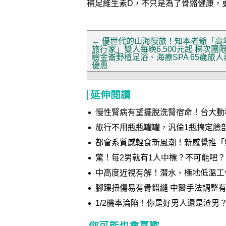
補足維生素D，不只是為了骨骼健康，
←
優世代的山海慢旅！知本老爺「高
旅行家」雙人每晚6,500元起 梯次團
驗金崙野植足浴、海療SPA 65歲旅人
優惠
延伸閱讀
慢性腎病有望擺脫洗腎宿命！台大動
惡化 榮獲國家新創獎肯定
旅行不用瓶瓶罐罐，汎倫1瓶搞定臉
都會系質感輕食新風潮！新感覺推「雙重巧克力夾心」 添加深
織 打造多層次味蕾體驗
驚！每2男就有1人中標？不可能吧？
中高度近視有解！潛水、極地低溫工作者
腳踝扭傷易有骨錯縫 中醫手法調整
1/2機率淪陷！你是好男人還是渣男
你可能也會喜歡