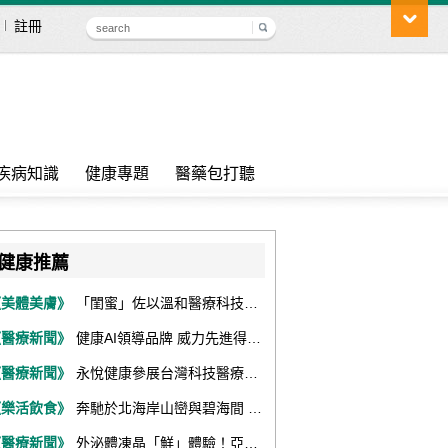
註冊
疾病知識
健康專題
醫藥包打聽
健康推薦
《美體美膚》
「閨蜜」佐以溫和醫療科技，陪伴女性找回身體舒適與自信
《醫療新聞》
健康AI領導品牌 威力先進得獎不斷 同獲『玉山獎』『金炬獎』最高肯定
《醫療新聞》
永悅健康參展台灣科技醫療展 展現數位健康全場景整合能力
《樂活飲食》
奔馳於北海岸山巒與碧海間 跑出屬於你的生命之光 『2026光境半程馬拉松挑戰賽－升龍道』火熱報名中
《醫療新聞》
外泌體凍晶「鮮」體驗！亞家生技解鎖24個月高活性 專利瓶蓋「秒回溶」超驚艷！醫科展秀「睛」亮神采