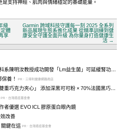
更是支持神經、肌肉與情緒穩定的基礎能量。
年級
Garmin 跨域科技守護每一刻 2025 全系列
限定體
新品展現生態系進化成果 從精準訓練到健
再享
康安全守護全面升級 為你量身打造健康生
活
→
科系陳明汝教授成功開發「Lm益生菌」可延緩腎功能
部保養！
PR．三得利健康網路商店
黑可可粉 × 70%法國黑巧交
PR．台灣癌症基金會
優選 EVO ICL 膠原蛋白眼內鏡
有效改善
？關鍵在這
PR．台灣癌症基金會