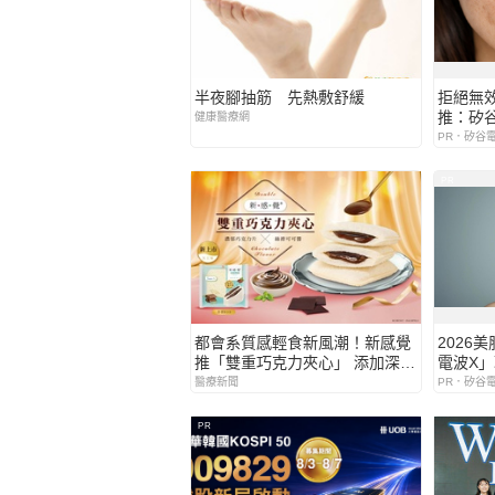
半夜腳抽筋 先熱敷舒緩
拒絕無
推：矽谷
健康醫療網
更強韌
PR．矽谷
PR
都會系質感輕食新風潮！新感覺
2026
推「雙重巧克力夾心」 添加深黑
電波X
可可粉 × 70%法國黑巧交織 打造
世代
醫療新聞
PR．矽谷
多層次味蕾體驗
PR