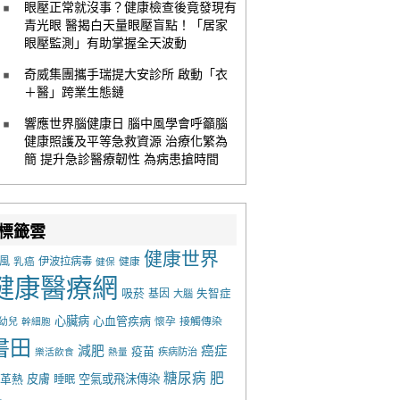
眼壓正常就沒事？健康檢查後竟發現有
青光眼 醫揭白天量眼壓盲點！「居家
眼壓監測」有助掌握全天波動
奇威集團攜手瑞提大安診所 啟動「衣
＋醫」跨業生態鏈
響應世界腦健康日 腦中風學會呼籲腦
健康照護及平等急救資源 治療化繁為
簡 提升急診醫療韌性 為病患搶時間
標籤雲
健康世界
風
乳癌
伊波拉病毒
健康
健保
健康醫療網
吸菸
基因
失智症
大腦
心臟病
心血管疾病
懷孕
接觸傳染
幼兒
幹細胞
書田
減肥
癌症
疫苗
樂活飲食
熱量
疾病防治
糖尿病
肥
革熱
皮膚
空氣或飛沫傳染
睡眠