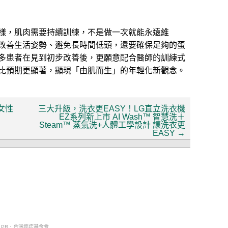
樣，肌肉需要持續訓練，不是做一次就能永遠維
改善生活姿勢、避免長時間低頭，還要確保足夠的蛋
多患者在見到初步改善後，更願意配合醫師的訓練式
比預期更顯著，顯現「由肌而生」的年輕化新觀念。
女性
三大升級，洗衣更EASY！LG直立洗衣機
EZ系列新上市 AI Wash™ 智慧洗＋
Steam™ 蒸氣洗+人體工學設計 讓洗衣更
EASY
→
PR．台灣癌症基金會