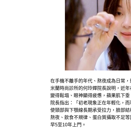
在手機不離手的年代、熬夜成為日常，過
米蘭時尚診所的何玲嬅院長說明，近年在
變得鬆塌、眼神顯得疲憊，蘋果肌下垂、
院長指出：「初老現象正在年輕化，而
使頸部與下顎線長期承受拉力，臉部結
熬夜、飲食不規律、蛋白質攝取不足等
早5至10年上門。