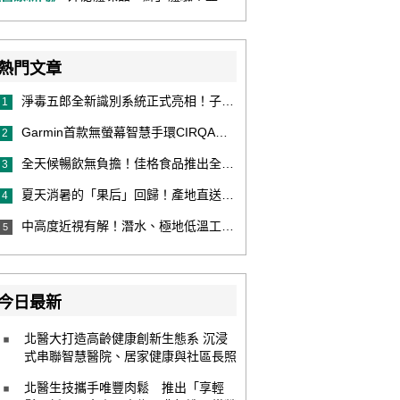
熱門文章
淨毒五郎全新識別系統正式亮相！子品牌然本再推體香噴霧新產品！
1
Garmin首款無螢幕智慧手環CIRQA登場 專注健康無須訂閱！ 輕量舒適風格百搭 生態系無縫串接 打造全天候零干擾健康與恢復管理新體驗
2
全天候暢飲無負擔！佳格食品推出全新穀物茶品牌「穀萃」 首發「穀萃 蕎麥國寶茶」無糖、0咖啡因 24小時暖心陪伴
3
夏天消暑的「果后」回歸！產地直送泰國鮮山竹，打造夏日最頂級的天然補給
4
中高度近視有解！潛水、極地低溫工作者優選 EVO ICL 膠原蛋白眼內鏡
5
今日最新
北醫大打造高齡健康創新生態系 沉浸
式串聯智慧醫院、居家健康與社區長照
北醫生技攜手唯豐肉鬆 推出「享輕