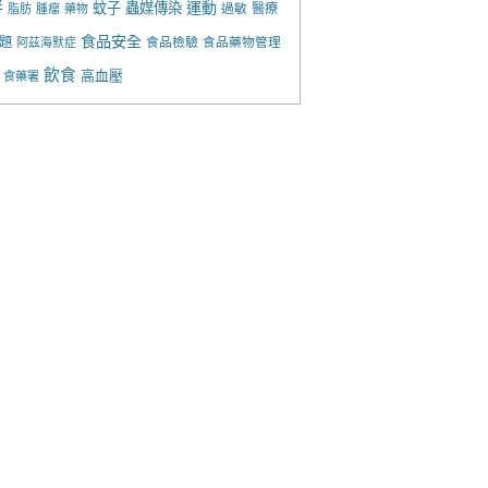
胖
運動
蚊子
蟲媒傳染
過敏
醫療
脂肪
腫瘤
藥物
食品安全
題
食品檢驗
食品藥物管理
阿茲海默症
飲食
高血壓
食藥署