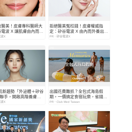
效醫美！皮膚專科醫師大
拒絕醫美冤枉錢！皮膚權威指
電波 X 讓肌膚由內而外
定：矽谷電波 X 由內而外養出逆
齡好膚質
電波X
PR．矽谷電波X
PR
美肌新趨勢「外泌體＋矽谷
出國花費難抓？全包式海島假
」聯手，開啟高階養膚新
期，一價搞定食宿玩樂，省錢更
省心！
電波X
PR．Club Med Taiwan