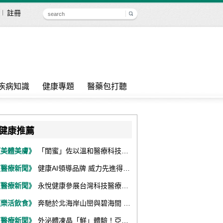
註冊
疾病知識
健康專題
醫藥包打聽
健康推薦
《美體美膚》
「閨蜜」佐以溫和醫療科技，陪伴女性找回身體舒適與自信
《醫療新聞》
健康AI領導品牌 威力先進得獎不斷 同獲『玉山獎』『金炬獎』最高肯定
《醫療新聞》
永悅健康參展台灣科技醫療展 展現數位健康全場景整合能力
《樂活飲食》
奔馳於北海岸山巒與碧海間 跑出屬於你的生命之光 『2026光境半程馬拉松挑戰賽－升龍道』火熱報名中
《醫療新聞》
外泌體凍晶「鮮」體驗！亞家生技解鎖24個月高活性 專利瓶蓋「秒回溶」超驚艷！醫科展秀「睛」亮神采