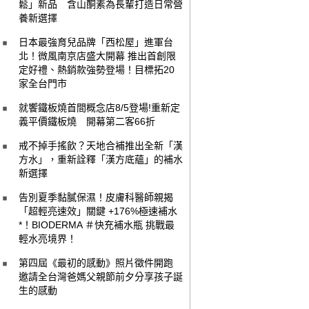
鬆」新品 含山酮素為長輩打造日常營
養新選擇
日本最強育兒品牌「西松屋」進軍台
北！微風南京店盛大開幕 推出首創限
定好禮、熱銷款強勢登場！目標拓20
家全台門市
就饗鐵板燒首間概念店8/5登場!重新定
義平價鐵板燒 開幕第二客66折
戒不掉手搖飲？天地合補推出全新「漢
方水」，重新詮釋「漢方底蘊」的補水
新選擇
告別夏季黏膩保濕！皮膚科醫師親揭
「超輕亮速效」關鍵 +176%極速補水
*！BIODERMA ＃快充補水瓶 挑戰最
輕水亮境界！
第四屆《最初的感動》照片徵件開跑
邀請全台灣爸媽父親節前夕分享孩子誕
生的感動