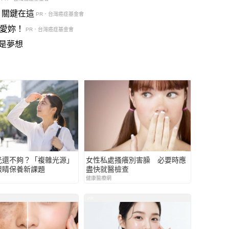
？關鍵在這
PR．台灣癌症基金會
說愛妳！
PR．台灣癌症基金會
是夢想
光還不夠？「複雜光源」
女性私處搔癢別害臊 必要時應
眼睛保養新課題
盡快就醫檢查
健康醫療網
PR