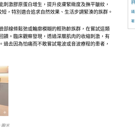
能刺激膠原蛋白增生，提升皮膚緊緻度及撫平皺紋，
對較短，特別適合追求自然效果、生活步調緊湊的族群。
議
署
臉部線條鬆弛或輪廓模糊的輕熟齡族群，在嘗試這類
回饋。臨床觀察發現，透過深層肌肉的收縮刺激，有
。過去因為怕痛而不敢嘗試電波或音波療程的患者，
圖/米