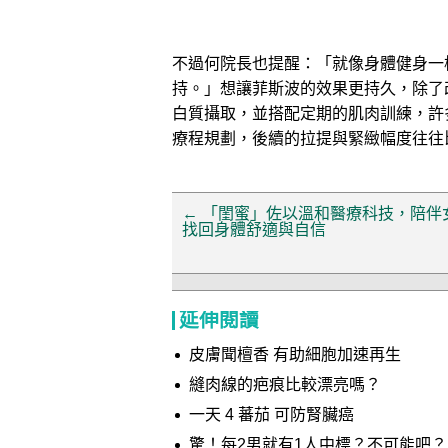
不過何院長也提醒：「就像身體健身一
持。」想讓菲斯波的效果更持久，除了
白質攝取，並搭配定期的肌肉訓練，許
療程規劃，後續的拉提與緊緻幅度往往
←
「閨蜜」佐以溫和醫療科技，陪伴
找回身體舒適與自信
延伸閱讀
皮膚聞檀香 有助細胞加速再生
縫肉線的疤痕比較漂亮嗎？
一天 4 蕃茄 可防腎臟癌
驚！每2男就有1人中標？不可能吧？