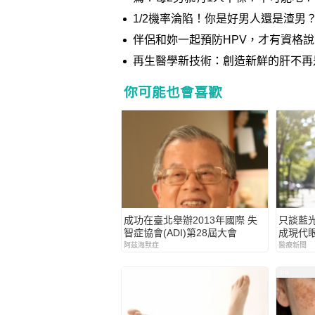
1/2機率淪陷！你是好男人還是渣男
伴侶和妳一起預防HPV，才有資格
再生醫學新技術：創造新鮮的肝不再
你可能也會喜歡
成功在臺北舉辦2013年國際 失
只談藍
智症協會(ADI)第28屆大會
成現代
阿茲海默症
醫療新聞
PR