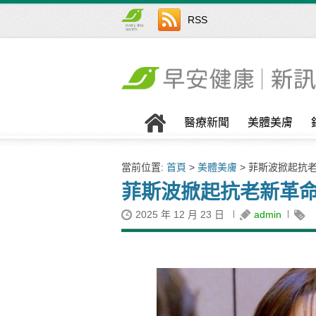
RSS
醫療新聞
美體美膚
當前位置:
首頁
>
美體美膚
> 菲斯波掀起抗
菲斯波掀起抗老新革命
2025 年 12 月 23 日
admin