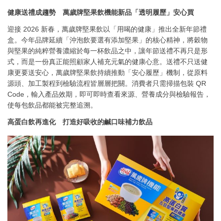
健康送禮成趨勢 萬歲牌堅果飲機能新品「透明履歷」安心買
迎接 2026 新春，萬歲牌堅果飲以「用喝的健康」推出全新年節禮
盒。今年品牌延續「沖泡飲要選有添加堅果」的核心精神，將穀物
與堅果的純粹營養濃縮於每一杯飲品之中，讓年節送禮不再只是形
式，而是一份真正能照顧家人補充元氣的健康心意。送禮不只送健
康更要送安心，萬歲牌堅果飲持續推動「安心履歷」機制，從原料
源頭、加工製程到檢驗流程皆層層把關。消費者只需掃描包裝 QR
Code，輸入產品效期，即可即時查看來源、營養成分與檢驗報告，
使每包飲品都能被完整追溯。
高蛋白飲再進化 打造好吸收的鹹口味補力飲品