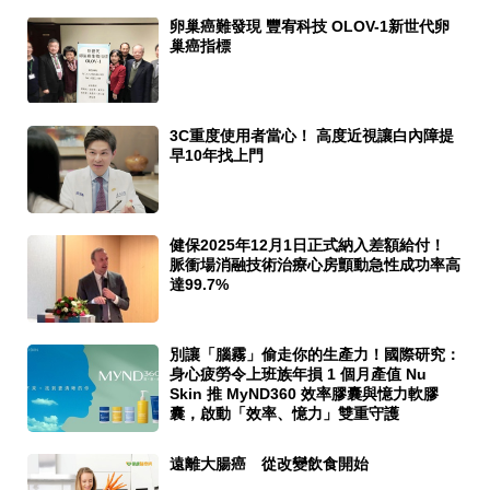
卵巢癌難發現 豐宥科技 OLOV-1新世代卵
巢癌指標
3C重度使用者當心！ 高度近視讓白內障提
早10年找上門
健保2025年12月1日正式納入差額給付！
脈衝場消融技術治療心房顫動急性成功率高
達99.7%
別讓「腦霧」偷走你的生產力！國際研究：
身心疲勞令上班族年損 1 個月產值 Nu
Skin 推 MyND360 效率膠囊與憶力軟膠
囊，啟動「效率、憶力」雙重守護
遠離大腸癌 從改變飲食開始