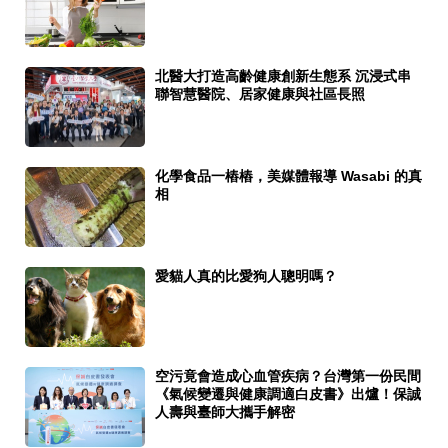
北醫大打造高齡健康創新生態系 沉浸式串
聯智慧醫院、居家健康與社區長照
化學食品一樁樁，美媒體報導 Wasabi 的真
相
愛貓人真的比愛狗人聰明嗎？
空污竟會造成心血管疾病？台灣第一份民間
《氣候變遷與健康調適白皮書》出爐！保誠
人壽與臺師大攜手解密