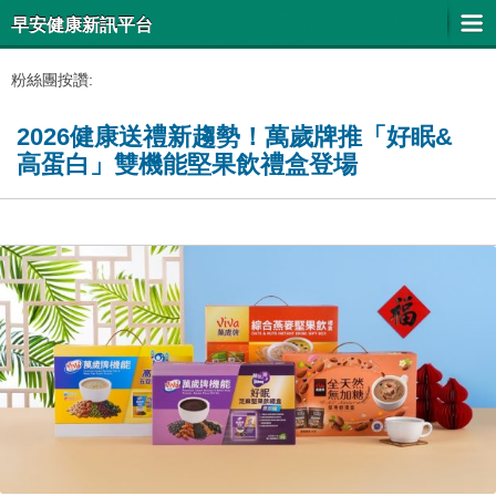
早安健康新訊平台
粉絲團按讚:
2026健康送禮新趨勢！萬歲牌推「好眠&
高蛋白」雙機能堅果飲禮盒登場