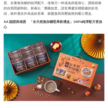
質。全素無加糖的純淨配方，使每日一杯成為舒緩身心、調節節奏
的自我照顧時刻。新春以「萬睡如意」諧音傳遞安穩順遂的好兆
頭，格外適合作為送給長輩、銀髮族與高壓族群的暖心禮盒。
AA
認證掛保證 「全天然無加糖堅果飲禮盒」100%純淨配方更放
心