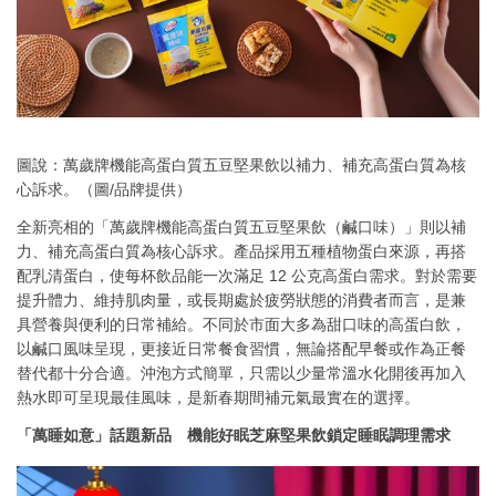
圖說：萬歲牌機能高蛋白質五豆堅果飲以補力、補充高蛋白質為核
心訴求。（圖/品牌提供）
全新亮相的「萬歲牌機能高蛋白質五豆堅果飲（鹹口味）」則以補
力、補充高蛋白質為核心訴求。產品採用五種植物蛋白來源，再搭
配乳清蛋白，使每杯飲品能一次滿足 12 公克高蛋白需求。對於需要
提升體力、維持肌肉量，或長期處於疲勞狀態的消費者而言，是兼
具營養與便利的日常補給。不同於市面大多為甜口味的高蛋白飲，
以鹹口風味呈現，更接近日常餐食習慣，無論搭配早餐或作為正餐
替代都十分合適。沖泡方式簡單，只需以少量常溫水化開後再加入
熱水即可呈現最佳風味，是新春期間補元氣最實在的選擇。
「萬睡如意」話題新品 機能好眠芝麻堅果飲鎖定睡眠調理需求