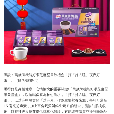
圖說：萬歲牌機能好眠芝麻堅果飲禮盒主打「好入睡、夜夜好
眠」。（圖/品牌提供）
睡得好是身體健康、心情愉快的重要關鍵!「萬歲牌機能好眠芝麻堅
果飲禮盒」，以睡眠保養為核心訴求，主打「好入睡、夜夜好
眠」。以芝麻中珍貴的「芝麻素」作為主要營養來源，每杯可滿足
15 毫克芝麻素，加上富含鈣質與維生素 E 的組合，能協助肌肉收
縮、維持神經反應並提供抗氧化保護，有助調整體質並提升睡眠品