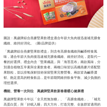
圖說：萬歲牌綜合燕麥堅果飲禮盒適合年節大魚肉後迅速補充膳食
纖維、維持好消化。（圖/品牌提供）
「萬歲牌綜合燕麥堅果飲禮盒」則含有高膳食纖維與鹹香輕食風
味，適合年節大魚肉後迅速補充膳食纖維、維持好消化，是取代一
餐的好選擇。禮盒內含「堅果纖蔬」與「海苔昆布」兩款風味，分
別適合植物五辛素與全素飲食者。兩種口味皆以高纖燕麥片搭配堅
果顆粒，並以排氧保鮮技術保留堅果完整營養。兩款皆為鹹香濃
郁、飽足度高的輕食飲品，是年節期間維持飲食平衡、減少負擔的
理想選擇。
機能、營養一次到位 萬歲牌堅果飲新春最暖心健康禮
萬歲牌堅果飲今年以「全天然無加糖」、「高膳食纖維」、「補充
高蛋白質」與「好眠入睡」四大方向，打造完整、全族群皆適用的