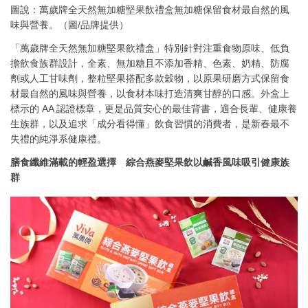
圖說：萬歲牌全天然無加糖堅果飲禮盒無加糖保留食材最自然的風
味與營養。（圖/品牌提供）
「萬歲牌全天然無加糖堅果飲禮盒」特別針對注重食物原味、低負
擔飲食族群設計，全素、無加糖且不添加香精、色素、奶精、防腐
劑或人工甘味劑，整粒堅果搭配多款穀物，以原果研磨方式保留食
材最自然的風味與營養，以食材本味打造清爽甘醇的口感。外盒上
標示的 AA 認證標章，更是品質安心的最佳背書，適合長輩、健康養
生族群，以及追求「成分看得懂」飲食習慣的消費者，是新春最不
失禮的純淨系健康禮。
膳食纖維滿載的輕盈選擇 綜合燕麥堅果飲以鹹香風味吸引健康族
群