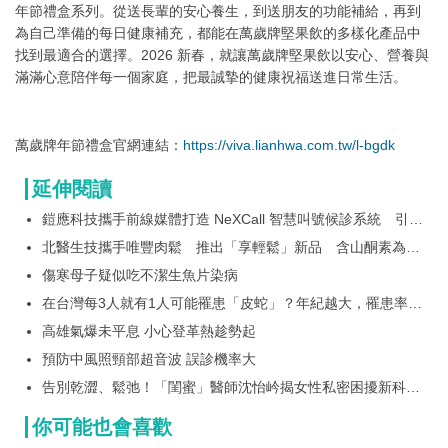
年節禮盒系列。從送長輩的安心養生，到送朋友的功能補給，再到
為自己準備的每日健康補充，都能在萬歲牌堅果飲的多樣化產品中
找到最適合的選擇。2026 新春，就讓萬歲牌堅果飲以安心、營養與
滿滿心意陪伴每一個家庭，把最誠摯的健康祝福送進日常生活。
萬歲牌年節禮盒官網連結：
https://viva.lianhwa.com.tw/l-bgdk
延伸閱讀
鎧應科技攜手前線媒體打造 NeXCall 智慧叫號候診系統 引領
智慧醫療新體驗
北醫生技攜手唯豐肉鬆 推出「享輕鬆」新品 含山酮素為長
輩打造日常營養新選擇
傷寒母子疑似吃不潔生魚片染病
在台灣每3人就有1人可能罹患「皮蛇」？年紀越大，罹患率越
高 慢性後遺症－「疹後神經痛」，竟讓人痛到失眠、引發憂
高雄氣爆未平息 小心登革熱趁勢起
鬱！？ 預防帶狀疱疹，抑制病毒活化為關鍵！
預防中風照頸部超音波 誤診機率大
告別乾澀、鬆弛！「閨蜜」醫師沈怡岒揭女性私密困擾新科技
解方
你可能也會喜歡