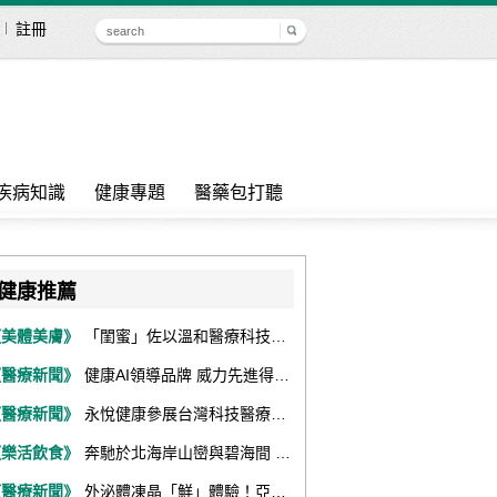
註冊
疾病知識
健康專題
醫藥包打聽
健康推薦
《美體美膚》
「閨蜜」佐以溫和醫療科技，陪伴女性找回身體舒適與自信
《醫療新聞》
健康AI領導品牌 威力先進得獎不斷 同獲『玉山獎』『金炬獎』最高肯定
《醫療新聞》
永悅健康參展台灣科技醫療展 展現數位健康全場景整合能力
《樂活飲食》
奔馳於北海岸山巒與碧海間 跑出屬於你的生命之光 『2026光境半程馬拉松挑戰賽－升龍道』火熱報名中
《醫療新聞》
外泌體凍晶「鮮」體驗！亞家生技解鎖24個月高活性 專利瓶蓋「秒回溶」超驚艷！醫科展秀「睛」亮神采