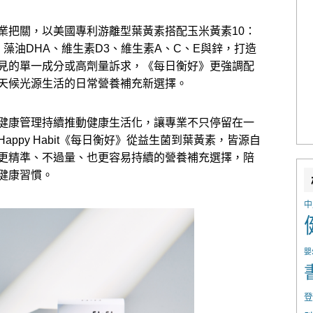
業把關，以美國專利游離型葉黃素搭配玉米黃素10：
藻油DHA、維生素D3、維生素A、C、E與鋅，打造
市場常見的單一成分或高劑量訴求，《每日衡好》更強調配
天候光源生活的日常營養補充新選擇。
健康管理持續推動健康生活化，讓專業不只停留在一
ppy Habit《每日衡好》從益生菌到葉黃素，皆源自
更精準、不過量、也更容易持續的營養補充選擇，陪
健康習慣。
中
嬰
登