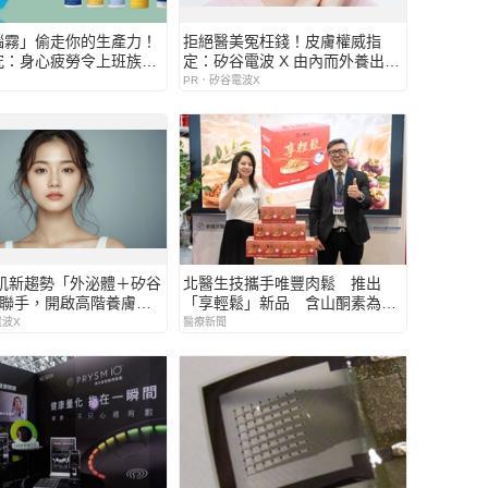
腦霧」偷走你的生產力！
拒絕醫美冤枉錢！皮膚權威指
究：身心疲勞令上班族年
定：矽谷電波 X 由內而外養出逆
u Skin 推
齡好膚質
PR．矽谷電波X
360 效率膠囊與憶力軟膠
動「效率、憶力」雙重守
美肌新趨勢「外泌體＋矽谷
北醫生技攜手唯豐肉鬆 推出
」聯手，開啟高階養膚新
「享輕鬆」新品 含山酮素為長
輩打造日常營養新選擇
電波X
醫療新聞