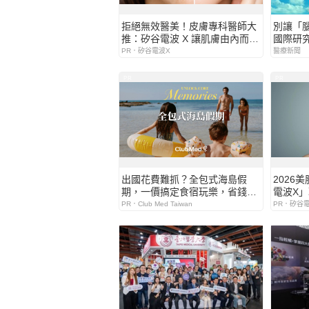
拒絕無效醫美！皮膚專科醫師大
別讓「
推：矽谷電波 X 讓肌膚由內而外
國際研
更強韌
損 1 個月產值 N
PR．矽谷電波X
醫療新聞
MyND
囊，啟
PR
PR
護
出國花費難抓？全包式海島假
2026
期，一價搞定食宿玩樂，省錢更
電波X
省心！
世代
PR．Club Med Taiwan
PR．矽谷