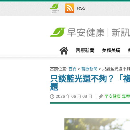
RSS
醫療新聞
美體美膚
當前位置:
首頁
>
醫療新聞
> 只談藍光還不
只談藍光還不夠？「
題
2026 年 06 月 08 日
早安健康 專案編輯