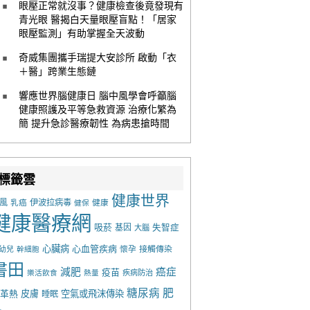
眼壓正常就沒事？健康檢查後竟發現有
青光眼 醫揭白天量眼壓盲點！「居家
眼壓監測」有助掌握全天波動
奇威集團攜手瑞提大安診所 啟動「衣
＋醫」跨業生態鏈
響應世界腦健康日 腦中風學會呼籲腦
健康照護及平等急救資源 治療化繁為
簡 提升急診醫療韌性 為病患搶時間
標籤雲
健康世界
風
乳癌
伊波拉病毒
健康
健保
健康醫療網
吸菸
基因
失智症
大腦
心臟病
心血管疾病
懷孕
接觸傳染
幼兒
幹細胞
書田
減肥
癌症
疫苗
樂活飲食
熱量
疾病防治
糖尿病
肥
革熱
皮膚
空氣或飛沫傳染
睡眠