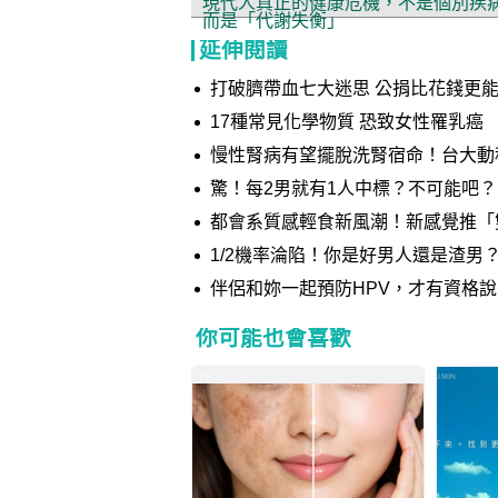
現代人真正的健康危機，不是個別疾
而是「代謝失衡」
延伸閱讀
打破臍帶血七大迷思 公捐比花錢更
17種常見化學物質 恐致女性罹乳癌
慢性腎病有望擺脫洗腎宿命！台大動
惡化 榮獲國家新創獎肯定
驚！每2男就有1人中標？不可能吧？
都會系質感輕食新風潮！新感覺推「雙重巧克力夾心」 添加深
織 打造多層次味蕾體驗
1/2機率淪陷！你是好男人還是渣男
伴侶和妳一起預防HPV，才有資格
你可能也會喜歡
PR