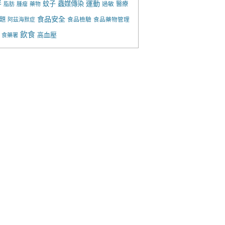
胖
運動
蚊子
蟲媒傳染
過敏
醫療
脂肪
腫瘤
藥物
食品安全
題
食品檢驗
食品藥物管理
阿茲海默症
飲食
高血壓
食藥署