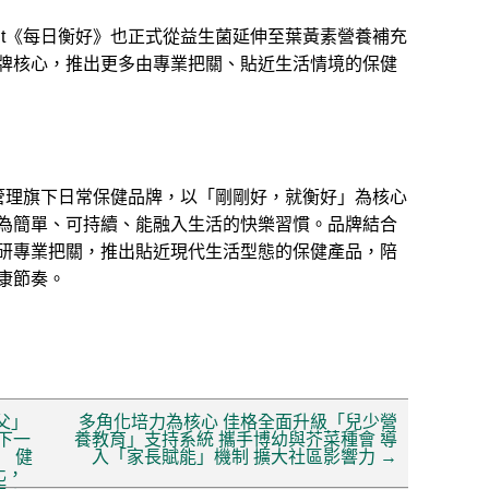
abit《每日衡好》也正式從益生菌延伸至葉黃素營養補充
牌核心，推出更多由專業把關、貼近生活情境的保健
管理旗下日常保健品牌，以「剛剛好，就衡好」為核心
為簡單、可持續、能融入生活的快樂習慣。品牌結合
研專業把關，推出貼近現代生活型態的保健產品，陪
康節奏。
父」
多角化培力為核心 佳格全面升級「兒少營
下一
養教育」支持系統 攜手博幼與芥菜種會 導
」 健
入「家長賦能」機制 擴大社區影響力
→
化，