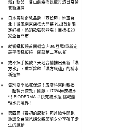
鬆」新品 含山酮素為長輩打造日常營
養新選擇
日本最強育兒品牌「西松屋」進軍台
北！微風南京店盛大開幕 推出首創限
定好禮、熱銷款強勢登場！目標拓20
家全台門市
就饗鐵板燒首間概念店8/5登場!重新定
義平價鐵板燒 開幕第二客66折
戒不掉手搖飲？天地合補推出全新「漢
方水」，重新詮釋「漢方底蘊」的補水
新選擇
告別夏季黏膩保濕！皮膚科醫師親揭
「超輕亮速效」關鍵 +176%極速補水
*！BIODERMA ＃快充補水瓶 挑戰最
輕水亮境界！
第四屆《最初的感動》照片徵件開跑
邀請全台灣爸媽父親節前夕分享孩子誕
生的感動