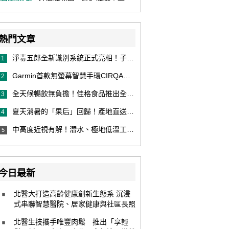
熱門文章
淨毒五郎全新識別系統正式亮相！子品牌然本再推體香噴霧新產品！
1
Garmin首款無螢幕智慧手環CIRQA登場 專注健康無須訂閱！ 輕量舒適風格百搭 生態系無縫串接 打造全天候零干擾健康與恢復管理新體驗
2
全天候暢飲無負擔！佳格食品推出全新穀物茶品牌「穀萃」 首發「穀萃 蕎麥國寶茶」無糖、0咖啡因 24小時暖心陪伴
3
夏天消暑的「果后」回歸！產地直送泰國鮮山竹，打造夏日最頂級的天然補給
4
中高度近視有解！潛水、極地低溫工作者優選 EVO ICL 膠原蛋白眼內鏡
5
今日最新
北醫大打造高齡健康創新生態系 沉浸
式串聯智慧醫院、居家健康與社區長照
北醫生技攜手唯豐肉鬆 推出「享輕