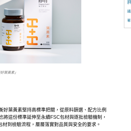
議
署
日衡好葉黃素」
衡好葉黃素堅持高標準把關，從原料篩選、配方比例
也將這份標準延伸至永續FSC包材與逐批檢驗機制，
、包材到檢驗流程，層層落實對品質與安全的要求。