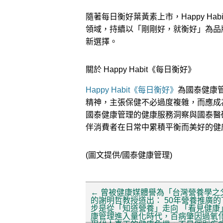
隨著每日衡好葉黃素上市，Happy H
領域，持續以「剛剛好，就衡好」為品
新選擇。
關於 Happy Habit《每日衡好》
Happy Habit《每日衡好》
為國泰健康
精神，主張保健不必過度複雜，而應成
國泰健康管理的健康服務洞察與國泰醫
伴消費者在日常中累積平衡而美好的健
(圖文提供/國泰健康管理)
←
曾被健康媒體譽為「台灣營養學之
的謝明哲教授道出： 50年營養推廣的
步是從「知道營養」走向 「看見健康
康管理進入量化時代，百病肇因過氧