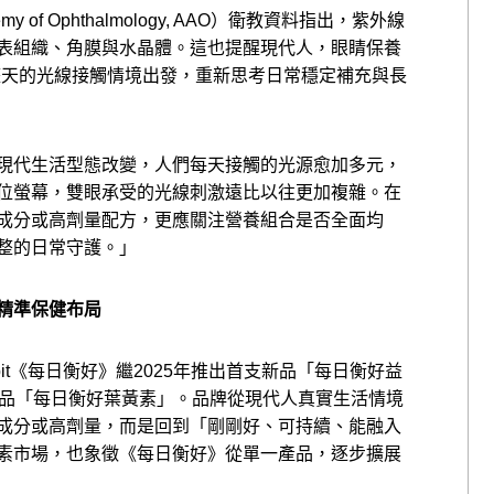
y of Ophthalmology, AAO）衛教資料指出，紫外線
表組織、角膜與水晶體。這也提醒現代人，眼睛保養
整天的光線接觸情境出發，重新思考日常穩定補充與長
現代生活型態改變，人們每天接觸的光源愈加多元，
位螢幕，雙眼承受的光線刺激遠比以往更加複雜。在
成分或高劑量配方，更應關注營養組合是否全面均
整的日常守護。」
精準保健布局
abit《每日衡好》繼2025年推出首支新品「每日衡好益
新品「每日衡好葉黃素」。品牌從現代人真實生活情境
成分或高劑量，而是回到「剛剛好、可持續、能融入
素市場，也象徵《每日衡好》從單一產品，逐步擴展