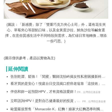
(圖說：「新感覺」除了「雙重巧克力夾心土司」外，還有花生夾
心、草莓夾心等甜餡口味，以及金黃蛋沙拉、鮪魚沙拉等鹹食選
擇，在意你質感生活中不同時段與需求，為忙碌日常地轉換，增添
一份巧思。)
(圖示僅供參考，產品以實物為主)
延伸閱讀
告別乾澀、鬆弛！「閨蜜」醫師沈怡岒揭女性私密困擾新科技
解方
看牙買的是安心！悅庭台日交流揭口腔癌老翁靠「這技術」保
住真牙
伴侶和妳一起預防HPV，才有資格說愛妳！
PR．台灣癌症基金會
立即諮詢HPV！是對自己健康最好的投資，把
PR．台灣癌症基金會
握現在不嫌晚！
歐盟嚴規禁售「Monacolin K」紅麴！娘家大紅麴憑專利獨家