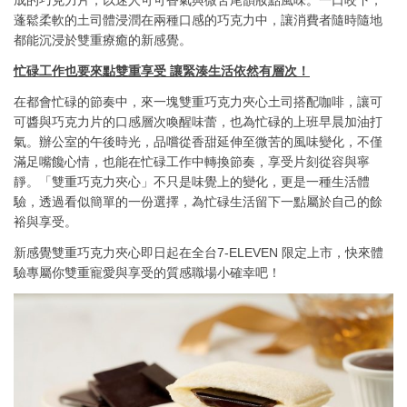
成的巧克力片，以迷人可可香氣與微苦尾韻妝點風味。一口咬下，
蓬鬆柔軟的土司體浸潤在兩種口感的巧克力中，讓消費者隨時隨地
都能沉浸於雙重療癒的新感覺。
忙碌工作也要來點雙重享受 讓緊湊生活依然有層次！
在都會忙碌的節奏中，來一塊雙重巧克力夾心土司搭配咖啡，讓可
可醬與巧克力片的口感層次喚醒味蕾，也為忙碌的上班早晨加油打
氣。辦公室的午後時光，品嚐從香甜延伸至微苦的風味變化，不僅
滿足嘴饞心情，也能在忙碌工作中轉換節奏，享受片刻從容與寧
靜。「雙重巧克力夾心」不只是味覺上的變化，更是一種生活體
驗，透過看似簡單的一份選擇，為忙碌生活留下一點屬於自己的餘
裕與享受。
新感覺雙重巧克力夾心即日起在全台7-ELEVEN 限定上市，快來體
驗專屬你雙重寵愛與享受的質感職場小確幸吧！