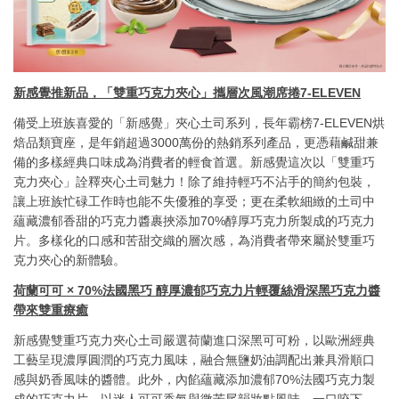
新感覺推新品，「雙重巧克力夾心」攜層次風潮席捲7-ELEVEN
備受上班族喜愛的「新感覺」夾心土司系列，長年霸榜7-ELEVEN烘
焙品類寶座，是年銷超過3000萬份的熱銷系列產品，更憑藉鹹甜兼
備的多樣經典口味成為消費者的輕食首選。新感覺這次以「雙重巧
克力夾心」詮釋夾心土司魅力！除了維持輕巧不沾手的簡約包裝，
讓上班族忙碌工作時也能不失優雅的享受；更在柔軟細緻的土司中
蘊藏濃郁香甜的巧克力醬裹挾添加70%醇厚巧克力所製成的巧克力
片。多樣化的口感和苦甜交織的層次感，為消費者帶來屬於雙重巧
克力夾心的新體驗。
荷蘭可可 × 70%法國黑巧 醇厚濃郁巧克力片輕覆絲滑深黑巧克力醬
帶來雙重療癒
新感覺雙重巧克力夾心土司嚴選荷蘭進口深黑可可粉，以歐洲經典
工藝呈現濃厚圓潤的巧克力風味，融合無鹽奶油調配出兼具滑順口
感與奶香風味的醬體。此外，內餡蘊藏添加濃郁70%法國巧克力製