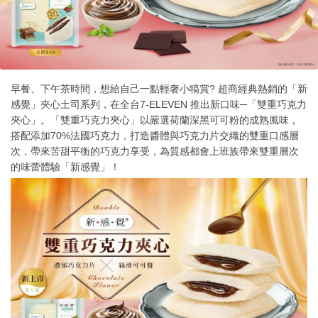
早餐、下午茶時間，想給自己一點輕奢小犒賞? 超商經典熱銷的「新
感覺」夾心土司系列，在全台7-ELEVEN 推出新口味─「雙重巧克力
夾心」。「雙重巧克力夾心」以嚴選荷蘭深黑可可粉的成熟風味，
搭配添加70%法國巧克力，打造醬體與巧克力片交織的雙重口感層
次，帶來苦甜平衡的巧克力享受，為質感都會上班族帶來雙重層次
的味蕾體驗「新感覺」！