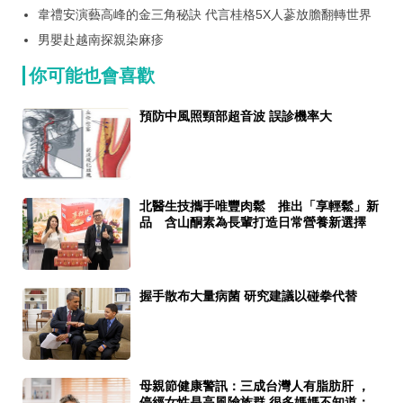
原料 展現極致安全性成全球新趨勢
韋禮安演藝高峰的金三角秘訣 代言桂格5X人蔘放膽翻轉世界
男嬰赴越南探親染麻疹
你可能也會喜歡
預防中風照頸部超音波 誤診機率大
北醫生技攜手唯豐肉鬆 推出「享輕鬆」新
品 含山酮素為長輩打造日常營養新選擇
握手散布大量病菌 研究建議以碰拳代替
母親節健康警訊：三成台灣人有脂肪肝 ，
停經女性是高風險族群 很多媽媽不知道：