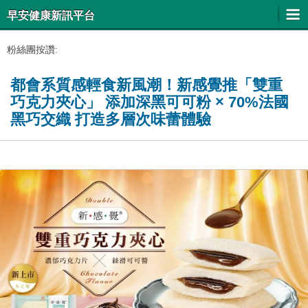
早安健康新訊平台
粉絲團按讚:
都會系質感輕食新風潮！新感覺推「雙重
巧克力夾心」 添加深黑可可粉 × 70%法國
黑巧交織 打造多層次味蕾體驗