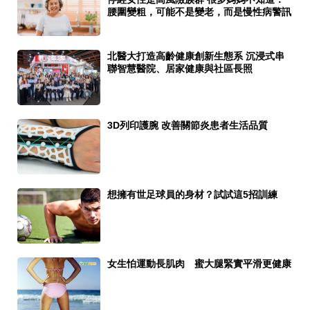
腰圍變粗，可能不是變老，而是慢性病警訊
北醫大打造高齡健康創新生態系 沉浸式串
聯智慧醫院、居家健康與社區長照
3D列印護腕 改善關節炎患者生活品質
想擁有世足球員的身材？試試這5招訓練
女生怕運動長肌肉 蜜大腿緊實平滑更健康