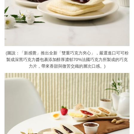
(圖說：「新感覺」推出全新「雙重巧克力夾心」，嚴選進口可可粉
製成深黑巧克力醬包裹添加醇厚濃郁70%法國巧克力所製成的巧克
力片，帶來香甜與微苦交織的層次口感。)