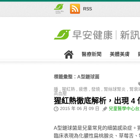
RSS
醫療新聞
美體美膚
標籤彙整：
Α型鏈球菌
腫
,
猩紅熱
,
疲憊
,
發燒
,
腎絲球腎炎
,
腎衰
高血壓
猩紅熱徹底解析，出現 4
2015 年 06 月 09 日
兒童醫學中心台
Α型鏈球菌是兒童常見的細菌感染症。
臨床表現為化膿性扁桃腺炎、草莓舌、