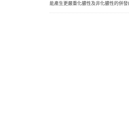
能產生更嚴重化膿性及非化膿性的併