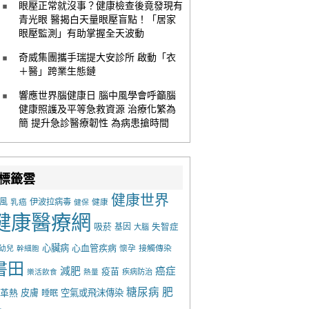
眼壓正常就沒事？健康檢查後竟發現有
青光眼 醫揭白天量眼壓盲點！「居家
眼壓監測」有助掌握全天波動
奇威集團攜手瑞提大安診所 啟動「衣
＋醫」跨業生態鏈
響應世界腦健康日 腦中風學會呼籲腦
健康照護及平等急救資源 治療化繁為
簡 提升急診醫療韌性 為病患搶時間
標籤雲
健康世界
風
乳癌
伊波拉病毒
健康
健保
健康醫療網
吸菸
基因
失智症
大腦
心臟病
心血管疾病
懷孕
接觸傳染
幼兒
幹細胞
書田
減肥
癌症
疫苗
樂活飲食
熱量
疾病防治
糖尿病
肥
革熱
皮膚
空氣或飛沫傳染
睡眠