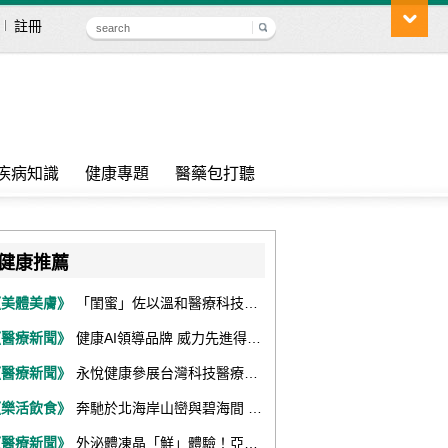
註冊
疾病知識
健康專題
醫藥包打聽
健康推薦
《美體美膚》
「閨蜜」佐以溫和醫療科技，陪伴女性找回身體舒適與自信
《醫療新聞》
健康AI領導品牌 威力先進得獎不斷 同獲『玉山獎』『金炬獎』最高肯定
《醫療新聞》
永悅健康參展台灣科技醫療展 展現數位健康全場景整合能力
《樂活飲食》
奔馳於北海岸山巒與碧海間 跑出屬於你的生命之光 『2026光境半程馬拉松挑戰賽－升龍道』火熱報名中
《醫療新聞》
外泌體凍晶「鮮」體驗！亞家生技解鎖24個月高活性 專利瓶蓋「秒回溶」超驚艷！醫科展秀「睛」亮神采