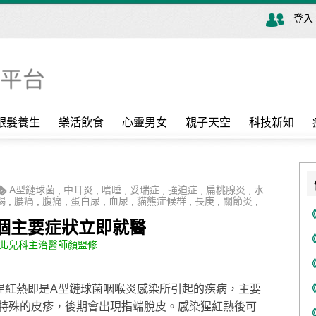
登入
銀髮養生
樂活飲食
心靈男女
親子天空
科技新知
Α型鏈球菌
,
中耳炎
,
嗜睡
,
妥瑞症
,
強迫症
,
扁桃腺炎
,
水
竭
,
腰痛
,
腹痛
,
蛋白尿
,
血尿
,
貓熊症候群
,
長庚
,
關節炎
,
 個主要症狀立即就醫
北兒科主治醫師顏盟修
猩紅熱即是A型鏈球菌咽喉炎感染所引起的疾病，主要
特殊的皮疹，後期會出現指端脫皮。感染猩紅熱後可