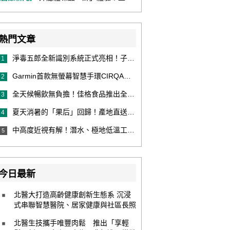
熱門文章
淨毒五郎全新識別系統正式亮相！子品牌然本再推體香噴霧新產品！
1
Garmin首款無螢幕智慧手環CIRQA登場 專注健康無須訂閱！ 輕量舒適風格百搭 生態系無縫串接 打造全天候零干擾健康與恢復管理新體驗
2
全天候暢飲無負擔！佳格食品推出全新穀物茶品牌「穀萃」 首發「穀萃 蕎麥國寶茶」無糖、0咖啡因 24小時暖心陪伴
3
夏天消暑的「果后」回歸！產地直送泰國鮮山竹，打造夏日最頂級的天然補給
4
中高度近視有解！潛水、極地低溫工作者優選 EVO ICL 膠原蛋白眼內鏡
5
今日最新
北醫大打造高齡健康創新生態系 沉浸
式串聯智慧醫院、居家健康與社區長照
北醫生技攜手唯豐肉鬆 推出「享輕