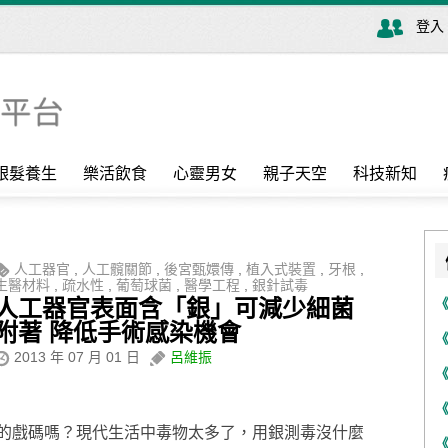
登入
銀髮養生
樂活飲食
心靈男女
親子天空
科技新知
人工器官
,
人工髖關節
,
後宮甄嬛傳
,
植入式裝置
,
牙根
,
生醫材料
,
疏水性
,
葡萄球菌
,
醫學工程
,
銀針試毒
人工器官表面含「銀」可減少細菌
附著 降低手術感染機會
2013 年 07 月 01 日
呂維振
的戲碼嗎？現代生活中毒物太多了，用銀測毒沒什麼