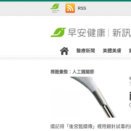
RSS
醫療新聞
美體美膚
標籤彙整：
人工髖關節
還記得「後宮甄嬛傳」裡用銀針試毒的