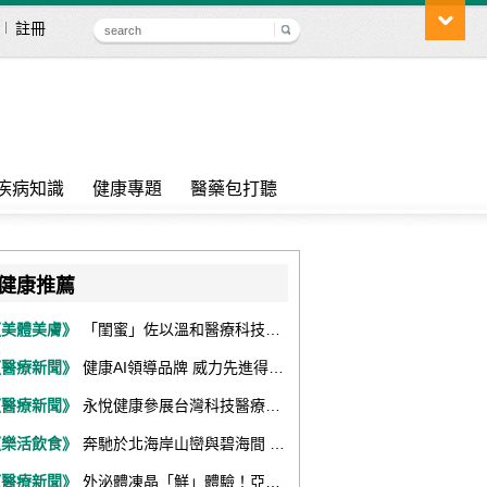
註冊
疾病知識
健康專題
醫藥包打聽
健康推薦
《美體美膚》
「閨蜜」佐以溫和醫療科技，陪伴女性找回身體舒適與自信
《醫療新聞》
健康AI領導品牌 威力先進得獎不斷 同獲『玉山獎』『金炬獎』最高肯定
《醫療新聞》
永悅健康參展台灣科技醫療展 展現數位健康全場景整合能力
《樂活飲食》
奔馳於北海岸山巒與碧海間 跑出屬於你的生命之光 『2026光境半程馬拉松挑戰賽－升龍道』火熱報名中
《醫療新聞》
外泌體凍晶「鮮」體驗！亞家生技解鎖24個月高活性 專利瓶蓋「秒回溶」超驚艷！醫科展秀「睛」亮神采