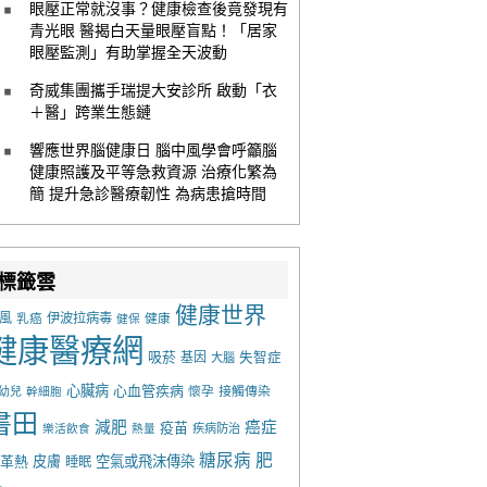
眼壓正常就沒事？健康檢查後竟發現有
青光眼 醫揭白天量眼壓盲點！「居家
眼壓監測」有助掌握全天波動
奇威集團攜手瑞提大安診所 啟動「衣
＋醫」跨業生態鏈
響應世界腦健康日 腦中風學會呼籲腦
健康照護及平等急救資源 治療化繁為
簡 提升急診醫療韌性 為病患搶時間
標籤雲
健康世界
風
乳癌
伊波拉病毒
健康
健保
健康醫療網
吸菸
基因
失智症
大腦
心臟病
心血管疾病
懷孕
接觸傳染
幼兒
幹細胞
書田
減肥
癌症
疫苗
樂活飲食
熱量
疾病防治
糖尿病
肥
革熱
皮膚
空氣或飛沫傳染
睡眠