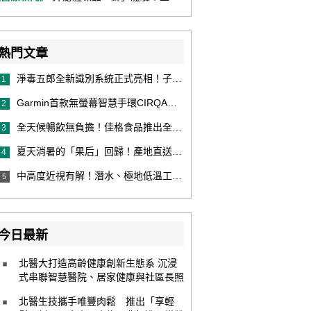
熱門文章
淨毒五郎全新識別系統正式亮相！子品牌然本再推體香噴霧新產品！
1
Garmin首款無螢幕智慧手環CIRQA登場 專注健康無須訂閱！ 輕量舒適風格百搭 生態系無縫串接 打造全天候零干擾健康與恢復管理新體驗
2
全天候暢飲無負擔！佳格食品推出全新穀物茶品牌「穀萃」 首發「穀萃 蕎麥國寶茶」無糖、0咖啡因 24小時暖心陪伴
3
夏天消暑的「果后」回歸！產地直送泰國鮮山竹，打造夏日最頂級的天然補給
4
中高度近視有解！潛水、極地低溫工作者優選 EVO ICL 膠原蛋白眼內鏡
5
今日最新
北醫大打造高齡健康創新生態系 沉浸
式串聯智慧醫院、居家健康與社區長照
北醫生技攜手唯豐肉鬆 推出「享輕