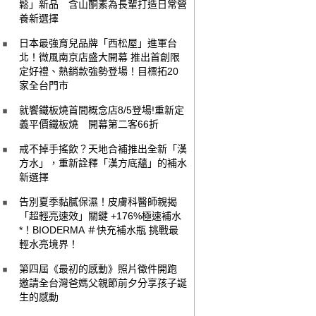
鬆」新品 含山酮素為長輩打造日常營
養新選擇
日本最強育兒品牌「西松屋」進軍台
北！微風南京店盛大開幕 推出首創限
定好禮、熱銷款強勢登場！目標拓20
家全台門市
就饗鐵板燒首間概念店8/5登場!重新定
義平價鐵板燒 開幕第二客66折
戒不掉手搖飲？天地合補推出全新「漢
方水」，重新詮釋「漢方底蘊」的補水
新選擇
告別夏季黏膩保濕！皮膚科醫師親揭
「超輕亮速效」關鍵 +176%極速補水
*！BIODERMA ＃快充補水瓶 挑戰最
輕水亮境界！
第四屆《最初的感動》照片徵件開跑
邀請全台灣爸媽父親節前夕分享孩子誕
生的感動