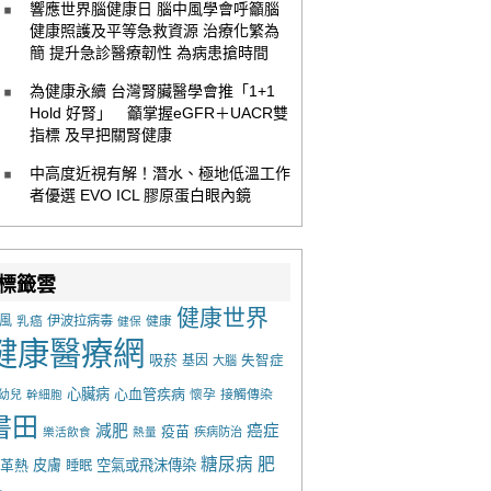
響應世界腦健康日 腦中風學會呼籲腦
健康照護及平等急救資源 治療化繁為
簡 提升急診醫療韌性 為病患搶時間
為健康永續 台灣腎臟醫學會推「1+1
Hold 好腎」 籲掌握eGFR＋UACR雙
指標 及早把關腎健康
中高度近視有解！潛水、極地低溫工作
者優選 EVO ICL 膠原蛋白眼內鏡
標籤雲
健康世界
風
乳癌
伊波拉病毒
健康
健保
健康醫療網
吸菸
基因
失智症
大腦
心臟病
心血管疾病
懷孕
接觸傳染
幼兒
幹細胞
書田
減肥
癌症
疫苗
樂活飲食
熱量
疾病防治
糖尿病
肥
革熱
皮膚
空氣或飛沫傳染
睡眠