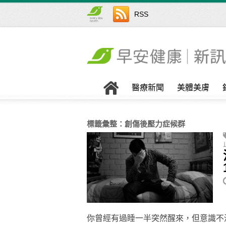
RSS
醫療新聞
美體美膚
標籤彙整：
創傷後壓力症候群
你曾經有過睡一半突然醒來，但意識不