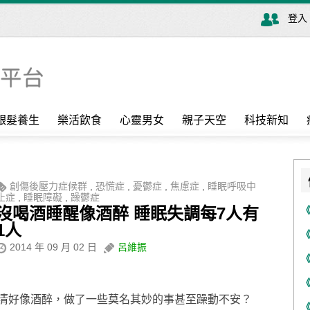
登入
銀髮養生
樂活飲食
心靈男女
親子天空
科技新知
創傷後壓力症候群
,
恐慌症
,
憂鬱症
,
焦慮症
,
睡眠呼吸中
止症
,
睡眠障礙
,
躁鬱症
沒喝酒睡醒像酒醉 睡眠失調每7人有
1人
2014 年 09 月 02 日
呂維振
清好像酒醉，做了一些莫名其妙的事甚至躁動不安？