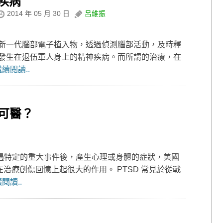
疾病
2014 年 05 月 30 日
呂維振
元研究新一代腦部電子植入物，透過偵測腦部活動，及時釋
發生在退伍軍人身上的精神疾病。而所謂的治療，在
續閱讀..
可醫？
遭遇特定的重大事件後，產生心理或身體的症狀，美國
治療創傷回憶上起很大的作用。 PTSD 常見於從戰
閱讀..