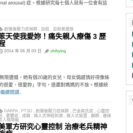
nal arousal) 症。根據研究每七個人就有一位會有這
創傷後壓力症候群
,
自殺
,
自殺者遺族
笨天使我愛妳！痛失親人療傷 3 歷
程
2014 年 06 月 03 日
shihying
無限遺憾，她有個20歲的女兒，母女倆感情好得像姊
的很愛、很愛妳」字句，道盡對媽媽的不捨。根據統
2
繼續閱讀..
DARPA
,
PTSD
,
創傷後壓力症候群
,
巴金森氏症
,
心靈控
制
,
憂鬱症
,
成癮
,
植入式神經刺激
,
植入式裝置
,
癲癇
,
邊緣
性人格障礙
美軍方研究心靈控制 治療老兵精神