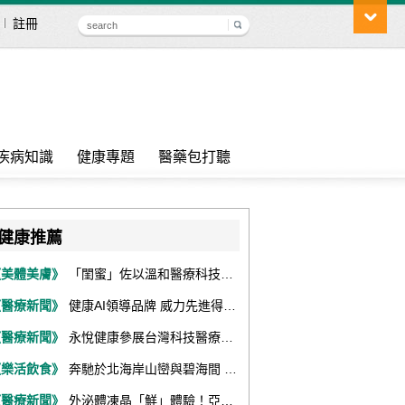
註冊
疾病知識
健康專題
醫藥包打聽
健康推薦
《美體美膚》
「閨蜜」佐以溫和醫療科技，陪伴女性找回身體舒適與自信
《醫療新聞》
健康AI領導品牌 威力先進得獎不斷 同獲『玉山獎』『金炬獎』最高肯定
《醫療新聞》
永悅健康參展台灣科技醫療展 展現數位健康全場景整合能力
《樂活飲食》
奔馳於北海岸山巒與碧海間 跑出屬於你的生命之光 『2026光境半程馬拉松挑戰賽－升龍道』火熱報名中
《醫療新聞》
外泌體凍晶「鮮」體驗！亞家生技解鎖24個月高活性 專利瓶蓋「秒回溶」超驚艷！醫科展秀「睛」亮神采