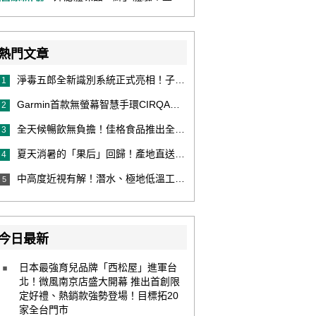
熱門文章
淨毒五郎全新識別系統正式亮相！子品牌然本再推體香噴霧新產品！
1
Garmin首款無螢幕智慧手環CIRQA登場 專注健康無須訂閱！ 輕量舒適風格百搭 生態系無縫串接 打造全天候零干擾健康與恢復管理新體驗
2
全天候暢飲無負擔！佳格食品推出全新穀物茶品牌「穀萃」 首發「穀萃 蕎麥國寶茶」無糖、0咖啡因 24小時暖心陪伴
3
夏天消暑的「果后」回歸！產地直送泰國鮮山竹，打造夏日最頂級的天然補給
4
中高度近視有解！潛水、極地低溫工作者優選 EVO ICL 膠原蛋白眼內鏡
5
今日最新
日本最強育兒品牌「西松屋」進軍台
北！微風南京店盛大開幕 推出首創限
定好禮、熱銷款強勢登場！目標拓20
家全台門市