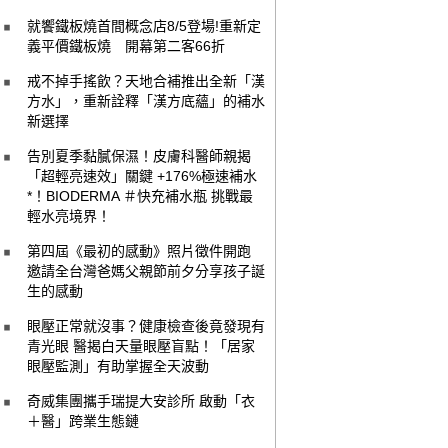
就饗鐵板燒首間概念店8/5登場!重新定
義平價鐵板燒 開幕第二客66折
戒不掉手搖飲？天地合補推出全新「漢
方水」，重新詮釋「漢方底蘊」的補水
新選擇
告別夏季黏膩保濕！皮膚科醫師親揭
「超輕亮速效」關鍵 +176%極速補水
*！BIODERMA ＃快充補水瓶 挑戰最
輕水亮境界！
第四屆《最初的感動》照片徵件開跑
邀請全台灣爸媽父親節前夕分享孩子誕
生的感動
眼壓正常就沒事？健康檢查後竟發現有
青光眼 醫揭白天量眼壓盲點！「居家
眼壓監測」有助掌握全天波動
奇威集團攜手瑞提大安診所 啟動「衣
＋醫」跨業生態鏈