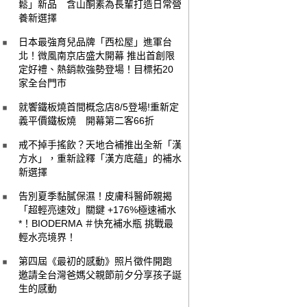
鬆」新品 含山酮素為長輩打造日常營
養新選擇
日本最強育兒品牌「西松屋」進軍台
北！微風南京店盛大開幕 推出首創限
定好禮、熱銷款強勢登場！目標拓20
家全台門市
就饗鐵板燒首間概念店8/5登場!重新定
義平價鐵板燒 開幕第二客66折
戒不掉手搖飲？天地合補推出全新「漢
方水」，重新詮釋「漢方底蘊」的補水
新選擇
告別夏季黏膩保濕！皮膚科醫師親揭
「超輕亮速效」關鍵 +176%極速補水
*！BIODERMA ＃快充補水瓶 挑戰最
輕水亮境界！
第四屆《最初的感動》照片徵件開跑
邀請全台灣爸媽父親節前夕分享孩子誕
生的感動