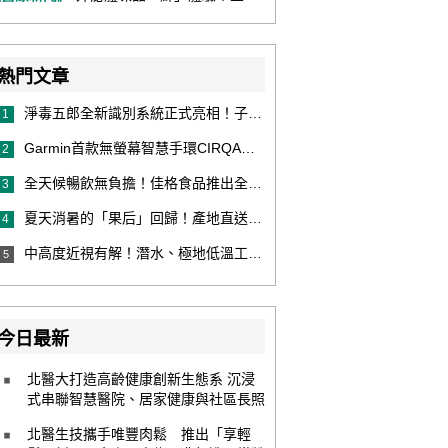
熱門文章
淨毒五郎全新識別系統正式亮相！子品牌然本再推體香噴霧新產品！
1
Garmin首款無螢幕智慧手環CIRQA登場 專注健康無須訂閱！ 輕量舒適風格百搭 生態系無縫串接 打造全天候零干擾健康與恢復管理新體驗
2
全天候暢飲無負擔！佳格食品推出全新穀物茶品牌「穀萃」 首發「穀萃 蕎麥國寶茶」無糖、0咖啡因 24小時暖心陪伴
3
夏天消暑的「果后」回歸！產地直送泰國鮮山竹，打造夏日最頂級的天然補給
4
中高度近視有解！潛水、極地低溫工作者優選 EVO ICL 膠原蛋白眼內鏡
5
今日最新
北醫大打造高齡健康創新生態系 沉浸
式串聯智慧醫院、居家健康與社區長照
北醫生技攜手唯豐肉鬆 推出「享輕