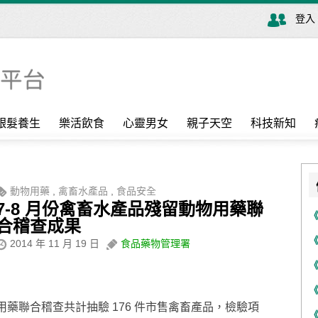
登入
銀髮養生
樂活飲食
心靈男女
親子天空
科技新知
動物用藥
,
禽畜水產品
,
食品安全
7-8 月份禽畜水產品殘留動物用藥聯
合稽查成果
2014 年 11 月 19 日
食品藥物管理署
動物用藥聯合稽查共計抽驗 176 件市售禽畜產品，檢驗項