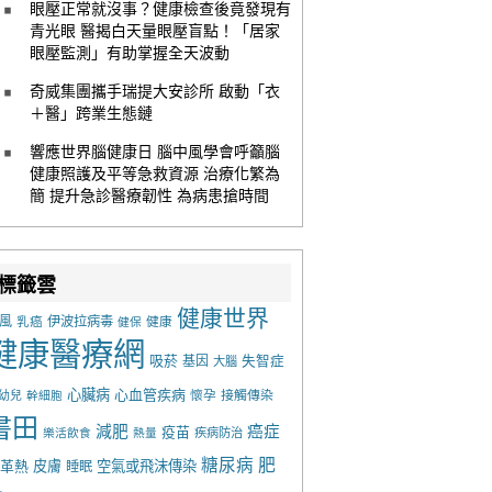
眼壓正常就沒事？健康檢查後竟發現有
青光眼 醫揭白天量眼壓盲點！「居家
眼壓監測」有助掌握全天波動
奇威集團攜手瑞提大安診所 啟動「衣
＋醫」跨業生態鏈
響應世界腦健康日 腦中風學會呼籲腦
健康照護及平等急救資源 治療化繁為
簡 提升急診醫療韌性 為病患搶時間
標籤雲
健康世界
風
乳癌
伊波拉病毒
健康
健保
健康醫療網
吸菸
基因
失智症
大腦
心臟病
心血管疾病
懷孕
接觸傳染
幼兒
幹細胞
書田
減肥
癌症
疫苗
樂活飲食
熱量
疾病防治
糖尿病
肥
革熱
皮膚
空氣或飛沫傳染
睡眠