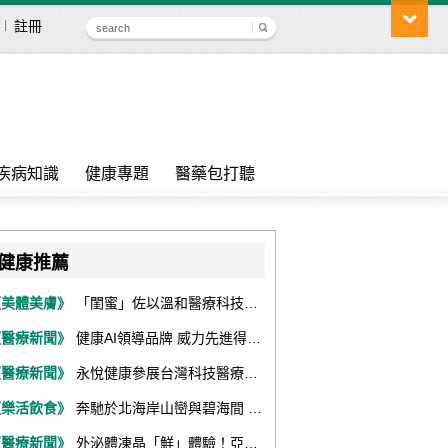
註冊
疾病知識
健康專題
醫藥包打聽
健康推薦
《美體美膚》
「閨蜜」佐以溫和醫療科技，陪伴女性找回身體舒適與自信
《醫療新聞》
健康AI領導品牌 威力先進得獎不斷 同獲『玉山獎』『金炬獎』最高肯定
《醫療新聞》
永悅健康參展台灣科技醫療展 展現數位健康全場景整合能力
《樂活飲食》
奔馳於北海岸山巒與碧海間 跑出屬於你的生命之光 『2026光境半程馬拉松挑戰賽－升龍道』火熱報名中
《醫療新聞》
外泌體凍晶「鮮」體驗！亞家生技解鎖24個月高活性 專利瓶蓋「秒回溶」超驚艷！醫科展秀「睛」亮神采