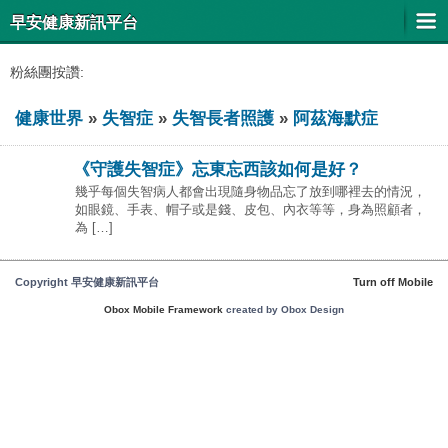
早安健康新訊平台
粉絲團按讚:
健康世界
»
失智症
»
失智長者照護
»
阿茲海默症
《守護失智症》忘東忘西該如何是好？
幾乎每個失智病人都會出現隨身物品忘了放到哪裡去的情況，
如眼鏡、手表、帽子或是錢、皮包、內衣等等，身為照顧者，
為 […]
Copyright 早安健康新訊平台
Turn off Mobile
Obox Mobile Framework
created by Obox Design