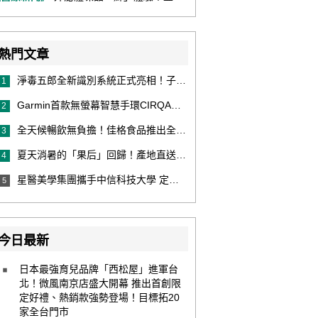
熱門文章
淨毒五郎全新識別系統正式亮相！子品牌然本再推體香噴霧新產品！
1
Garmin首款無螢幕智慧手環CIRQA登場 專注健康無須訂閱！ 輕量舒適風格百搭 生態系無縫串接 打造全天候零干擾健康與恢復管理新體驗
2
全天候暢飲無負擔！佳格食品推出全新穀物茶品牌「穀萃」 首發「穀萃 蕎麥國寶茶」無糖、0咖啡因 24小時暖心陪伴
3
夏天消暑的「果后」回歸！產地直送泰國鮮山竹，打造夏日最頂級的天然補給
4
星醫美學集團攜手中信科技大學 定義未來美學人才新標準 建構健康美學產學共育模式 串聯課程、實習與就業接軌
5
今日最新
日本最強育兒品牌「西松屋」進軍台
北！微風南京店盛大開幕 推出首創限
定好禮、熱銷款強勢登場！目標拓20
家全台門市