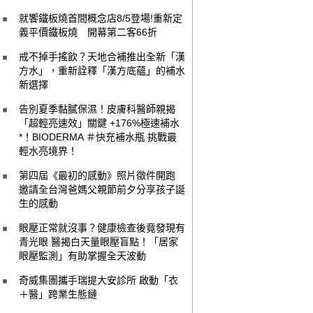
就饗鐵板燒首間概念店8/5登場!重新定
義平價鐵板燒 開幕第二客66折
戒不掉手搖飲？天地合補推出全新「漢
方水」，重新詮釋「漢方底蘊」的補水
新選擇
告別夏季黏膩保濕！皮膚科醫師親揭
「超輕亮速效」關鍵 +176%極速補水
*！BIODERMA ＃快充補水瓶 挑戰最
輕水亮境界！
第四屆《最初的感動》照片徵件開跑
邀請全台灣爸媽父親節前夕分享孩子誕
生的感動
眼壓正常就沒事？健康檢查後竟發現有
青光眼 醫揭白天量眼壓盲點！「居家
眼壓監測」有助掌握全天波動
奇威集團攜手瑞提大安診所 啟動「衣
＋醫」跨業生態鏈