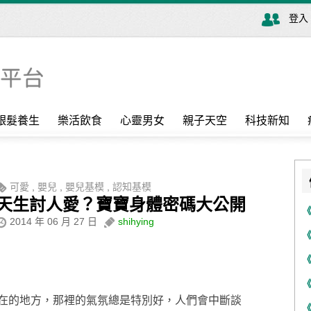
登入
銀髮養生
樂活飲食
心靈男女
親子天空
科技新知
可愛
,
嬰兒
,
嬰兒基模
,
認知基模
天生討人愛？寶寶身體密碼大公開
2014 年 06 月 27 日
shihying
在的地方，那裡的氣氛總是特別好，人們會中斷談