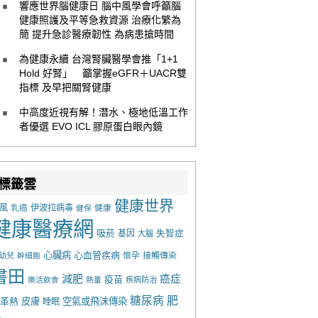
響應世界腦健康日 腦中風學會呼籲腦
健康照護及平等急救資源 治療化繁為
簡 提升急診醫療韌性 為病患搶時間
為健康永續 台灣腎臟醫學會推「1+1
Hold 好腎」 籲掌握eGFR＋UACR雙
指標 及早把關腎健康
中高度近視有解！潛水、極地低溫工作
者優選 EVO ICL 膠原蛋白眼內鏡
標籤雲
健康世界
風
乳癌
伊波拉病毒
健康
健保
健康醫療網
吸菸
基因
失智症
大腦
心臟病
心血管疾病
懷孕
接觸傳染
幼兒
幹細胞
書田
減肥
癌症
疫苗
樂活飲食
熱量
疾病防治
糖尿病
肥
革熱
皮膚
空氣或飛沫傳染
睡眠