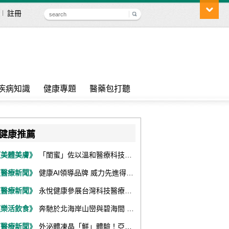
註冊
疾病知識
健康專題
醫藥包打聽
健康推薦
《美體美膚》
「閨蜜」佐以溫和醫療科技，陪伴女性找回身體舒適與自信
《醫療新聞》
健康AI領導品牌 威力先進得獎不斷 同獲『玉山獎』『金炬獎』最高肯定
《醫療新聞》
永悅健康參展台灣科技醫療展 展現數位健康全場景整合能力
《樂活飲食》
奔馳於北海岸山巒與碧海間 跑出屬於你的生命之光 『2026光境半程馬拉松挑戰賽－升龍道』火熱報名中
《醫療新聞》
外泌體凍晶「鮮」體驗！亞家生技解鎖24個月高活性 專利瓶蓋「秒回溶」超驚艷！醫科展秀「睛」亮神采