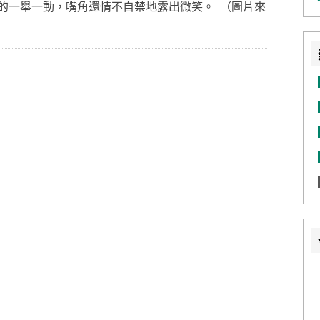
的一舉一動，嘴角還情不自禁地露出微笑。 （圖片來