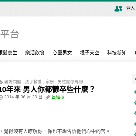
登入
銀髮養生
樂活飲食
心靈男女
親子天空
科技新知
婆媳問題
,
孩子教養
,
家暴
,
男性關懷專線
10年來 男人你都鬱卒些什麼？
2014 年 06 月 23 日
呂維振
，覺得沒有人瞭解你，你也不想告訴他們心中的苦。