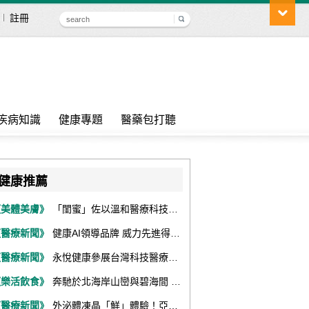
註冊
疾病知識
健康專題
醫藥包打聽
健康推薦
《美體美膚》
「閨蜜」佐以溫和醫療科技，陪伴女性找回身體舒適與自信
《醫療新聞》
健康AI領導品牌 威力先進得獎不斷 同獲『玉山獎』『金炬獎』最高肯定
《醫療新聞》
永悅健康參展台灣科技醫療展 展現數位健康全場景整合能力
《樂活飲食》
奔馳於北海岸山巒與碧海間 跑出屬於你的生命之光 『2026光境半程馬拉松挑戰賽－升龍道』火熱報名中
《醫療新聞》
外泌體凍晶「鮮」體驗！亞家生技解鎖24個月高活性 專利瓶蓋「秒回溶」超驚艷！醫科展秀「睛」亮神采