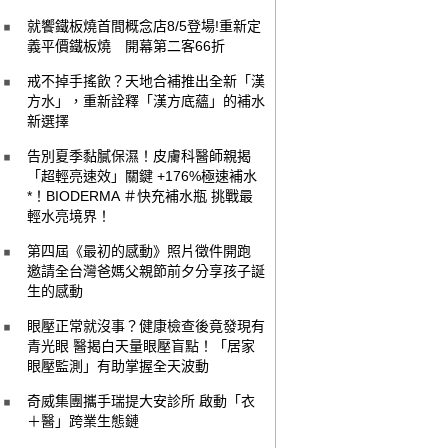
就饗鐵板燒首間概念店8/5登場!重新定
義平價鐵板燒 開幕第二客66折
戒不掉手搖飲？天地合補推出全新「漢
方水」，重新詮釋「漢方底蘊」的補水
新選擇
告別夏季黏膩保濕！皮膚科醫師親揭
「超輕亮速效」關鍵 +176%極速補水
*！BIODERMA ＃快充補水瓶 挑戰最
輕水亮境界！
第四屆《最初的感動》照片徵件開跑
邀請全台灣爸媽父親節前夕分享孩子誕
生的感動
眼壓正常就沒事？健康檢查後竟發現有
青光眼 醫揭白天量眼壓盲點！「居家
眼壓監測」有助掌握全天波動
奇威集團攜手瑞提大安診所 啟動「衣
＋醫」跨業生態鏈