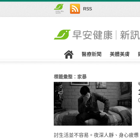
RSS
醫療新聞
美體美膚
標籤彙整：
家暴
討生活並不容易。夜深人靜、身心疲憊