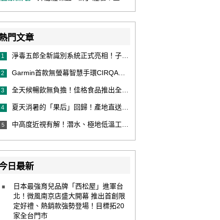
熱門文章
淨毒五郎全新識別系統正式亮相！子品牌然本再推體香噴霧新產品！
1
Garmin首款無螢幕智慧手環CIRQA登場 專注健康無須訂閱！ 輕量舒適風格百搭 生態系無縫串接 打造全天候零干擾健康與恢復管理新體驗
2
全天候暢飲無負擔！佳格食品推出全新穀物茶品牌「穀萃」 首發「穀萃 蕎麥國寶茶」無糖、0咖啡因 24小時暖心陪伴
3
夏天消暑的「果后」回歸！產地直送泰國鮮山竹，打造夏日最頂級的天然補給
4
中高度近視有解！潛水、極地低溫工作者優選 EVO ICL 膠原蛋白眼內鏡
5
今日最新
日本最強育兒品牌「西松屋」進軍台
北！微風南京店盛大開幕 推出首創限
定好禮、熱銷款強勢登場！目標拓20
家全台門市