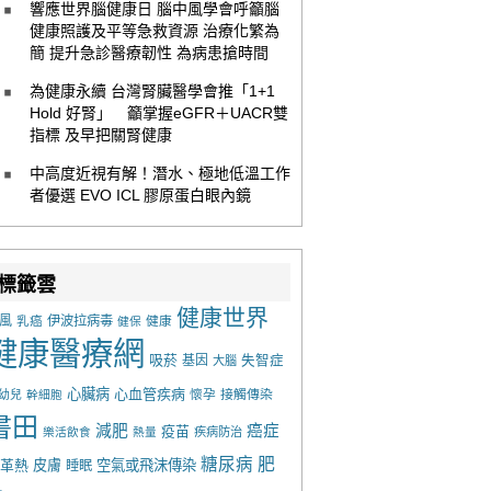
響應世界腦健康日 腦中風學會呼籲腦
健康照護及平等急救資源 治療化繁為
簡 提升急診醫療韌性 為病患搶時間
為健康永續 台灣腎臟醫學會推「1+1
Hold 好腎」 籲掌握eGFR＋UACR雙
指標 及早把關腎健康
中高度近視有解！潛水、極地低溫工作
者優選 EVO ICL 膠原蛋白眼內鏡
標籤雲
健康世界
風
乳癌
伊波拉病毒
健康
健保
健康醫療網
吸菸
基因
失智症
大腦
心臟病
心血管疾病
懷孕
接觸傳染
幼兒
幹細胞
書田
減肥
癌症
疫苗
樂活飲食
熱量
疾病防治
糖尿病
肥
革熱
皮膚
空氣或飛沫傳染
睡眠