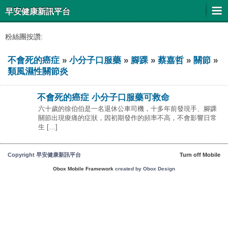
早安健康新訊平台
粉絲團按讚:
不會死的癌症
»
小分子口服藥
»
腳踝
»
蔡嘉哲
»
關節
»
類風濕性關節炎
不會死的癌症 小分子口服藥可救命
六十歲的徐伯伯是一名退休公車司機，十多年前發現手、腳踝
關節出現痠痛的症狀，因初期發作的頻率不高，不會影響日常
生 […]
Copyright 早安健康新訊平台
Turn off Mobile
Obox Mobile Framework
created by Obox Design