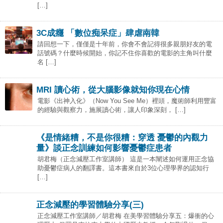
[…]
3C成癮 「數位痴呆症」肆虐南韓
請回想一下，僅僅是十年前，你會不會記得很多親朋好友的電
話號碼？什麼時候開始，你記不住你喜歡的電影的主角叫什麼
名 […]
MRI 讀心術，從大腦影像就知你現在心情
電影《出神入化》（Now You See Me）裡頭，魔術師利用豐富
的經驗與觀察力，施展讀心術，讓人印象深刻， […]
《是情緒糟，不是你很糟：穿透 憂鬱的內觀力
量》談正念訓練如何影響憂鬱症患者
胡君梅（正念減壓工作室講師） 這是一本闡述如何運用正念協
助憂鬱症病人的翻譯書。這本書來自於3位心理學界的認知行
[…]
正念減壓的學習體驗分享(三)
正念減壓工作室講師／胡君梅 在美學習體驗分享五：爆衝的心