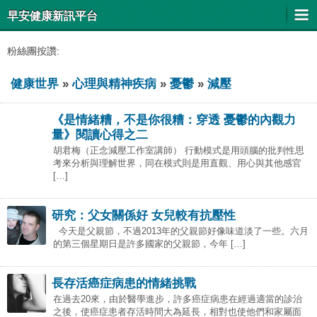
早安健康新訊平台
粉絲團按讚:
健康世界
»
心理與精神疾病
»
憂鬱
»
減壓
《是情緒糟，不是你很糟：穿透 憂鬱的內觀力
量》閱讀心得之二
胡君梅（正念減壓工作室講師） 行動模式是用頭腦的批判性思
考來分析與理解世界，同在模式則是用直觀、用心與其他感官
[…]
研究：父女關係好 女兒較有抗壓性
今天是父親節，不過2013年的父親節好像味道淡了一些。六月
的第三個星期日是許多國家的父親節，今年 […]
長存活癌症病患的情緒挑戰
在過去20來，由於醫學進步，許多癌症病患在經過適當的診治
之後，使癌症患者存活時間大為延長，相對也使他們和家屬面