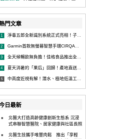
熱門文章
淨毒五郎全新識別系統正式亮相！子品牌然本再推體香噴霧新產品！
1
Garmin首款無螢幕智慧手環CIRQA登場 專注健康無須訂閱！ 輕量舒適風格百搭 生態系無縫串接 打造全天候零干擾健康與恢復管理新體驗
2
全天候暢飲無負擔！佳格食品推出全新穀物茶品牌「穀萃」 首發「穀萃 蕎麥國寶茶」無糖、0咖啡因 24小時暖心陪伴
3
夏天消暑的「果后」回歸！產地直送泰國鮮山竹，打造夏日最頂級的天然補給
4
中高度近視有解！潛水、極地低溫工作者優選 EVO ICL 膠原蛋白眼內鏡
5
今日最新
北醫大打造高齡健康創新生態系 沉浸
式串聯智慧醫院、居家健康與社區長照
北醫生技攜手唯豐肉鬆 推出「享輕