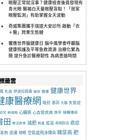
眼壓正常就沒事？健康檢查後竟發現有
青光眼 醫揭白天量眼壓盲點！「居家
眼壓監測」有助掌握全天波動
奇威集團攜手瑞提大安診所 啟動「衣
＋醫」跨業生態鏈
響應世界腦健康日 腦中風學會呼籲腦
健康照護及平等急救資源 治療化繁為
簡 提升急診醫療韌性 為病患搶時間
標籤雲
健康世界
風
乳癌
伊波拉病毒
健康
健保
健康醫療網
吸菸
基因
失智症
大腦
心臟病
心血管疾病
懷孕
接觸傳染
幼兒
幹細胞
書田
減肥
癌症
疫苗
樂活飲食
熱量
疾病防治
糖尿病
肥
革熱
皮膚
空氣或飛沫傳染
睡眠