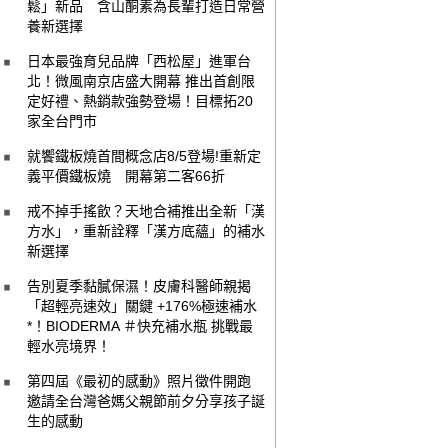
鬆」新品 含山酮素為長輩打造日常營
養新選擇
日本最強育兒品牌「西松屋」進軍台
北！微風南京店盛大開幕 推出首創限
定好禮、熱銷款強勢登場！目標拓20
家全台門市
就饗鐵板燒首間概念店8/5登場!重新定
義平價鐵板燒 開幕第二客66折
戒不掉手搖飲？天地合補推出全新「漢
方水」，重新詮釋「漢方底蘊」的補水
新選擇
告別夏季黏膩保濕！皮膚科醫師親揭
「超輕亮速效」關鍵 +176%極速補水
*！BIODERMA ＃快充補水瓶 挑戰最
輕水亮境界！
第四屆《最初的感動》照片徵件開跑
邀請全台灣爸媽父親節前夕分享孩子誕
生的感動