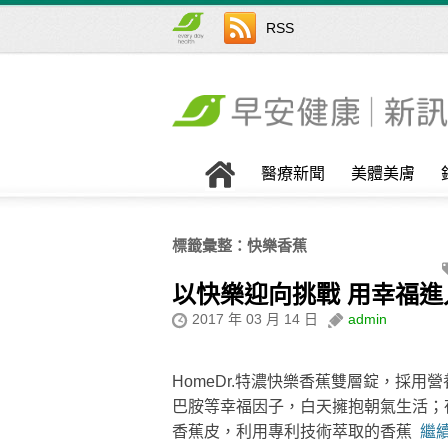
RSS
醫療新聞
美體美膚
標籤彙整：
快樂香蕉
以快樂迎向挑戰 用幸福進
2017 年 03 月 14 日
admin
HomeDr.特濃快樂香蕉雙層錠，採用
巴胺等幸福因子，白天擁抱朝氣生活；
香蕉皮，利用專利技術萃取的香蕉
繼續