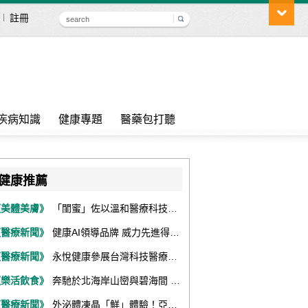
註冊
疾病知識
健康專題
醫藥包打聽
健康推薦
《美體美膚》
「閨蜜」佐以溫和醫療科技，陪伴女性找回身體舒適與自信
《醫療新聞》
健康AI領導品牌 威力先進得獎不斷 同獲『玉山獎』『金炬獎』最高肯定
《醫療新聞》
永悅健康參展台灣科技醫療展 展現數位健康全場景整合能力
《樂活飲食》
奔馳於北海岸山巒與碧海間 跑出屬於你的生命之光 『2026光境半程馬拉松挑戰賽－升龍道』火熱報名中
《醫療新聞》
外泌體凍晶「鮮」體驗！亞家生技解鎖24個月高活性 專利瓶蓋「秒回溶」超驚艷！醫科展秀「睛」亮神采