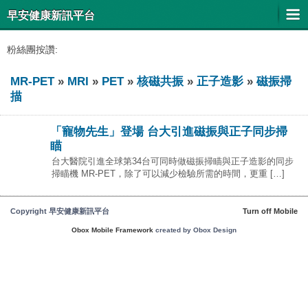
早安健康新訊平台
粉絲團按讚:
MR-PET
»
MRI
»
PET
»
核磁共振
»
正子造影
»
磁振掃
描
「寵物先生」登場 台大引進磁振與正子同步掃
瞄
台大醫院引進全球第34台可同時做磁振掃瞄與正子造影的同步
掃瞄機 MR-PET，除了可以減少檢驗所需的時間，更重 […]
Copyright 早安健康新訊平台
Turn off Mobile
Obox Mobile Framework
created by Obox Design